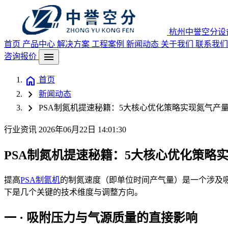
杭州中誉空分设
首页
产品中心
解决方案
工程案例
新闻动态
关于我们
联系我们
menu
咨询报价
home
首页
chevron_right
新闻动态
chevron_right
PSA制氮机提速秘籍：5大核心优化策略实现氮气产量
行业资讯
2026年06月22日 14:01:30
PSA制氮机提速秘籍：5大核心优化策略实
提高
PSA制氮机
的制氮速度（即单位时间产气量）是一个涉及
下是几个关键的技术维度与调整方向。
一 · 吸附压力与气源质量的直接影响