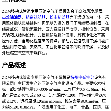
ZDM移动式管道专用压缩空气干燥机集合了高效风冷却器、
高效除油器
、
精密过滤器
、
粉尘精滤器
等干燥设备为一体，采
用整体撬块集装结构；再配以先进的西门子可编程控制器，在
线露点仪，智能流量计、压力变送器等检测，控制设备；采用
集装箱式结构设计，方便运输及野外使用，具有净化效率高，
操作方便，自动化程度高等特点。移动式管道专用干燥机被广
泛运用于石油、天然气、工业化学管道等的吹扫干燥，以及野
外压缩空气空气干燥作业。
产品概述
ZDM移动式管道专用压缩空气干燥机是
杭州中誉空分
设备有
限公司自主研发生产的压缩空气净化设备产品。主要技术指
标：额定处理气量10~300Nm’/min、工作压力0.6~1. 6hra、成
品气露点≤-40°C或≤-60°C、进气温度<1200、再生耗气量≤6%
或 ≤12%、运行周期120min a1omin、残油含量s0.01mg/m、压
力损失≤0. 018MPa。广泛应用于化工、电子、食品、医药、煤