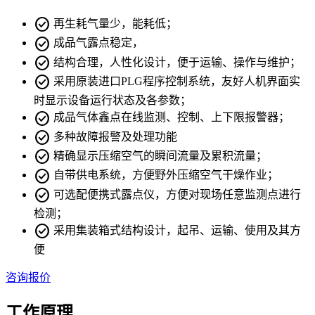
check_circle
再生耗气量少，能耗低；
check_circle
成品气露点稳定，
check_circle
结构合理，人性化设计，便于运输、操作与维护；
check_circle
采用原装进口PLG程序控制系统，友好人机界面实
时显示设备运行状态及各参数；
check_circle
成品气体鑫点在线监测、控制、上下限报警器；
check_circle
多种故障报警及处理功能
check_circle
精确显示压缩空气的瞬间流量及累积流量；
check_circle
自带供电系统，方便野外压缩空气干燥作业；
check_circle
可选配便携式露点仪，方便对现场任意监测点进行
检测；
check_circle
采用集装箱式结构设计，起吊、运输、使用及其方
便
咨询报价
工作原理