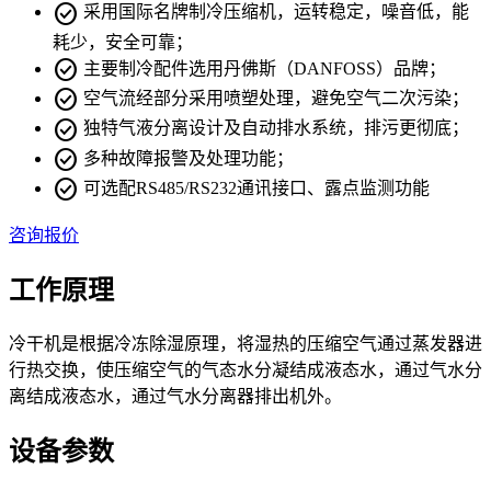
check_circle
采用国际名牌制冷压缩机，运转稳定，噪音低，能
耗少，安全可靠；
check_circle
主要制冷配件选用丹佛斯（DANFOSS）品牌；
check_circle
空气流经部分采用喷塑处理，避免空气二次污染；
check_circle
独特气液分离设计及自动排水系统，排污更彻底；
check_circle
多种故障报警及处理功能；
check_circle
可选配RS485/RS232通讯接口、露点监测功能
咨询报价
工作原理
冷干机是根据冷冻除湿原理，将湿热的压缩空气通过蒸发器进
行热交换，使压缩空气的气态水分凝结成液态水，通过气水分
离结成液态水，通过气水分离器排出机外。
设备参数