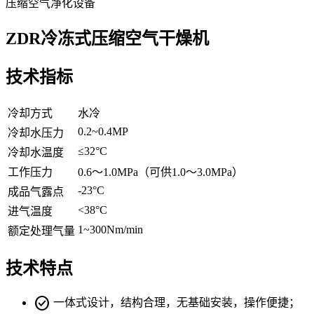
压缩空气净化设备
ZDR冷冻式压缩空气干燥机
技术指标
冷却方式
水冷
0.2~0.4MP
冷却水压力
≤32°C
冷却水温度
工作压力
0.6～1.0MPa（可供1.0～3.0MPa）
-23°C
成品气露点
<38°C
进气温度
1~300Nm/min
额定处理气量
技术特点
check_circle
一体式设计，结构合理，无基础安装，操作便捷；