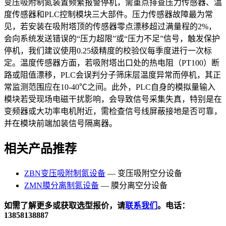
变压吸附制氮装置频繁报警停机，需重点排查压力传感器、温
度传感器和PLC控制模块三大部件。压力传感器故障最为常
见，若安装在吸附塔顶的传感器零点漂移超过满量程的2%，
会向系统发送错误的“压力超限”或“压力不足”信号，触发保护
停机，我们建议使用0.25级精度的校验仪每季度进行一次标
定。温度传感器方面，若吸附塔出口处的热电阻（PT100）断
路或阻值漂移，PLC会误判分子筛床层温度异常而停机，其正
常监测范围应在10-40℃之间。此外，PLC自身的模拟量输入
模块若受现场电磁干扰影响，会导致信号采集失真，特别是在
变频器或大功率电机附近，需检查信号线屏蔽接地是否可靠，
并在模块前端加装信号隔离器。
相关产品推荐
ZBN变压吸附制氮设备
— 变压吸附空分设备
ZMN膜分离制氮设备
— 膜分离空分设备
如需了解更多或获取选型报价，请
联系我们
。电话：
13858138887