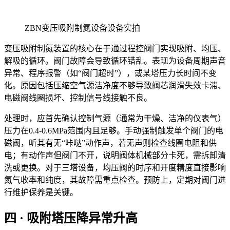
ZBN变压吸附制氮设备设备实拍
变压吸附制氮装置的核心在于通过程控阀门实现吸附、均压、
解吸的循环。阀门故障会导致循环错乱。表现为设备周期声音
异常、程序报警（如“阀门超时”），或某塔压力长时间不变
化。原因包括压缩空气源洁净度不够导致阀芯润滑失效卡滞、
电磁阀线圈损坏、控制信号线接触不良。
处理时，应首先确认控制气源（通常为干燥、洁净的仪表气）
压力在0.4-0.6MPa范围内且足够。手动强制触发单个阀门的电
磁阀，听其有无“咔哒”动作声，若无声则检查线圈电阻和供
电；有动作声但阀门不开，说明阀体机械部分卡死，需拆卸清
洗或更换。对于三塔设备，均压阀的时序和开度精度直接影响
氮气收率和纯度，其故障需重点检查。预防上，定期对阀门进
行维护保养是关键。
四 · 吸附塔压降异常升高