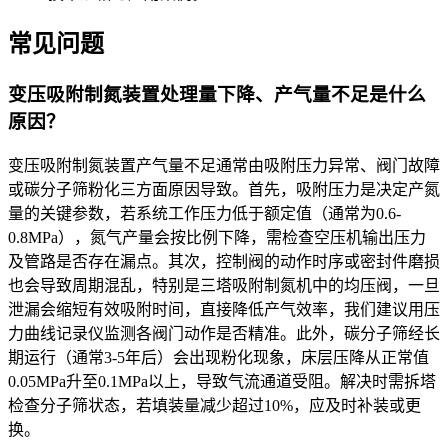
常见问题
变压吸附制氮装置处理量下降、产气量不足是什么
原因？
变压吸附制氮装置产气量不足通常由吸附压力异常、阀门故障
或碳分子筛粉化三方面原因导致。首先，吸附压力是决定产氮
量的关键参数，若系统工作压力低于额定值（通常为0.6-
0.8MPa），氮气产量会按比例下降，需检查空压机输出压力
及管路是否存在漏点。其次，控制阀的动作时序或密封件磨损
也会导致周期混乱，特别是三塔吸附制氮机中的均压阀，一旦
泄漏会缩短有效吸附时间，直接降低产气效率，我们建议用压
力曲线记录仪监测各阀门动作是否精准。此外，碳分子筛经长
期运行（通常3-5年后）会出现粉化现象，床层压降从正常值
0.05MPa升至0.1MPa以上，导致气流通道受阻。解决时需拆塔
检查分子筛状态，若填装量减少超过10%，应及时补装或更
换。