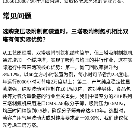
13858138887 进行详细沟通，获取适配您需求的专业方案。
常见问题
选购变压吸附制氮装置时，三塔吸附制氮机相比双
塔有何实际优势？
从工艺原理看，双塔吸附制氮机结构简单，但三塔吸附制氮机
通过增加一个缓冲塔，实现了吸附与均压的并行作业，这在实
际运行中带来两项核心优势：第一，氮气回收率提升约
8%-12%，以60立方/小时装置为例，每小时可节省约2-3度电，
年运行8000小时可节电2万度以上；第二，产气纯度稳定性显
著增强，纯度波动可控制在±0.1%以内，这对半导体、食品包
装等对氧含量敏感的行业至关重要。我们中誉空分的ZBP系列
三塔制氮机采用进口CMS-240碳分子筛，吸附压力0.6MPa，
均压时间精确到0.5秒，确保分子筛寿命达8-10年。选型时，
若客户用气量波动大或对纯度要求高于99.99%，我们建议优
先考虑三塔方案。