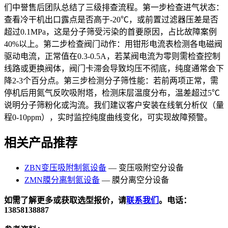
们中誉售后团队总结了三级排查流程。第一步检查进气状态：
查看冷干机出口露点是否高于-20℃，或前置过滤器压差是否
超过0.1MPa，这是分子筛受污染的首要原因，占比故障案例
40%以上。第二步检查阀门动作：用钳形电流表检测各电磁阀
驱动电流，正常值在0.3-0.5A，若某阀电流为零则需检查控制
线路或更换阀体，阀门卡滞会导致均压不彻底，纯度通常会下
降2-3个百分点。第三步检测分子筛性能：若前两项正常，需
停机后用氮气反吹吸附塔，检测床层温度分布，温差超过5℃
说明分子筛粉化或沟流。我们建议客户安装在线氧分析仪（量
程0-10ppm），实时监控纯度曲线变化，可实现故障预警。
相关产品推荐
ZBN变压吸附制氮设备
— 变压吸附空分设备
ZMN膜分离制氮设备
— 膜分离空分设备
如需了解更多或获取选型报价，请
联系我们
。电话：
13858138887