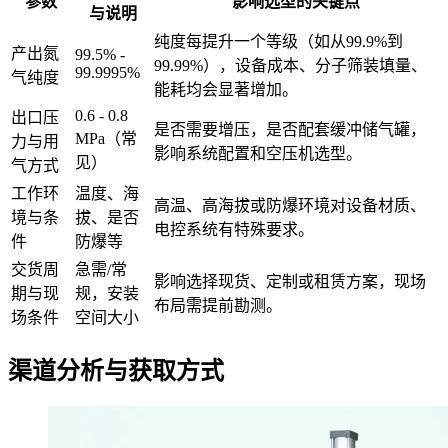
参数
影响选型的关键点
与说明
纯度每提升一个等级（如从99.9%到
产出氮
99.5% -
99.99%），设备成本、分子筛装填量、
99.9995%
气纯度
能耗均会显著增加。
0.6 - 0.8
出口压
是否需要增压，是否配套缓冲储气罐，
MPa（常
力与用
影响系统配置和空压机选型。
见）
气方式
工作环
温度、海
高温、高海拔或防爆环境对设备材质、
境与条
拔、是否
电控系统有特殊要求。
件
防爆等
交货周
急需/常
影响选择现货、定制或租赁方案，现场
期与现
规，安装
布局需提前勘测。
场条件
空间大小
渠道分析与获取方式