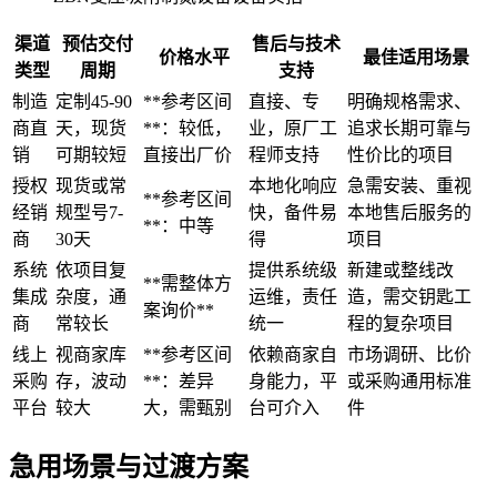
渠道
预估交付
售后与技术
价格水平
最佳适用场景
类型
周期
支持
制造
定制45-90
**参考区间
直接、专
明确规格需求、
商直
天，现货
**：较低，
业，原厂工
追求长期可靠与
销
可期较短
直接出厂价
程师支持
性价比的项目
授权
现货或常
本地化响应
急需安装、重视
**参考区间
经销
规型号7-
快，备件易
本地售后服务的
**：中等
商
30天
得
项目
系统
依项目复
提供系统级
新建或整线改
**需整体方
集成
杂度，通
运维，责任
造，需交钥匙工
案询价**
商
常较长
统一
程的复杂项目
线上
视商家库
**参考区间
依赖商家自
市场调研、比价
采购
存，波动
**：差异
身能力，平
或采购通用标准
平台
较大
大，需甄别
台可介入
件
急用场景与过渡方案