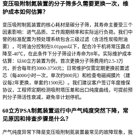
变压吸附制氮装置的分子筛多久需要更换一次，维
护成本如何估算？
变压吸附制氮装置的核心耗材是碳分子筛，其寿命主要受三个
因素影响：进气品质、工作周期频率和实际运行负荷。我们中
誉的标准配置为预处理系统包含三级过滤（含活性炭吸附油
雾），可将油分控制在0.01ppm以下，配合冷干机将常压露点
降至-40℃，在此条件下分子筛设计寿命为8年。实际维护成本
估算：以60立方装置为例，首次更换分子筛费用约2.5-3万
元，折合每年约3000-3750元；日常维护仅需定期更换前置滤
芯（每4000小时一次，单次约800元）和检查电磁阀膜片（建
议每2年更换，单套约1500元）。我们建议客户签订年度维保
协议，工程师定期检测吸附塔压差和出口纯度曲线，可提前预
判分子筛活性衰减，避免非计划停机。
60立方PSA制氮装置运行中产气纯度突然下降，常
见原因和排查步骤是什么？
产气纯度异常下降是变压吸附制氮装置最常见的故障现象，我