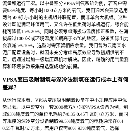
流量和运行工况。以中誉空分VPSA制氧系统为例，若客户需
要93%纯度、每小时1000立方米的氧气，我们通常会建议选用
两台500标方/小时的主机组并联配置，而非单台大机组。这种
设计既能满足峰值用气，又允许在低负荷时单机运行，综合能
耗可降低15%-20%。同时必须考虑海拔与温度修正系数，在海
拔超过1000米或环境温度长期高于35℃的地区，设备实际出力
会衰减5%-10%，选型时需预留相应余量。我们曾为云南某水
泥厂配置设备时，就因未充分考虑高原效应导致初期供氧不
足，后通过增加一级增压风机才解决。因此，精确的用气量测
算和环境参数采集是选型成功的前提。
VPSA变压吸附制氧与深冷法制氧在运行成本上有何
差异？
从运行成本看，VPSA变压吸附制氧设备在中小规模应用中优
势显著。以中誉空分一套2000标方/小时的VPSA设备为例，制
取93%纯度氧气的单位电耗约为0.35-0.45千瓦时/立方米，而同
等规模的深冷空分设备制取99.5%纯度氧气的电耗通常在0.4-
0.55千瓦时/立方米。若用户仅需90%-93%纯度氧气，选择