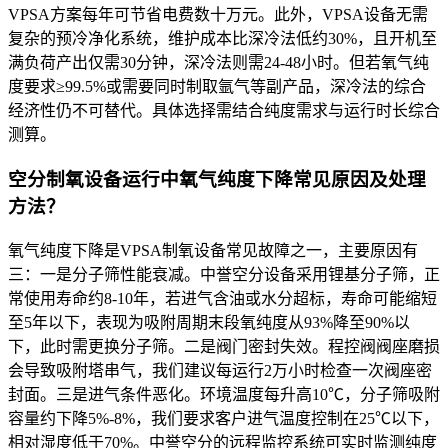
VPSA方案每年可节省电费数十万元。此外，VPSA设备无需
复杂的预冷净化系统，维护成本比深冷法低约30%，且开机至
满负荷产出仅需30分钟，深冷法则需24-48小时。但若氧气纯
度要求≥99.5%或需要同时制取氩气等副产品，深冷法的综合
经济性仍不可替代。具体选择需结合纯度需求与运行时长综合
测算。
空分制氧设备运行中氧气纯度下降常见原因及处理
方法？
氧气纯度下降是VPSA制氧设备常见故障之一，主要原因有
三：一是分子筛性能衰减。中誉空分设备采用锂基分子筛，正
常使用寿命约8-10年，若进气含油或水分超标，寿命可能缩短
至5年以下，表现为吸附周期末段氧纯度从93%降至90%以
下，此时需更换分子筛。二是阀门密封失效。程控阀阀座磨损
会导致吸附塔串气，我们建议每运行2万小时检查一次阀座密
封面。三是进气条件恶化。环境温度每升高10℃，分子筛吸附
容量约下降5%-8%，我们要求客户进气温度控制在25℃以下，
相对湿度低于70%。中誉空分的远程监控系统可实时监测纯度