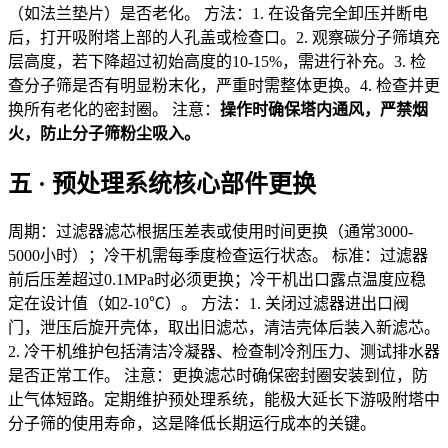
（如法兰垫片）是否老化。 方法：1. 在设备完全卸压并断电
后，打开吸附塔上部的人孔盖或检查口。2. 观察碳分子筛填充
层高度，若下降超过初始高度的10-15%，需进行补充。3. 检
查分子筛是否有明显粉末化，严重时需整体更换。4. 检查并更
换所有老化的密封圈。 注意：
操作时确保塔内通风，严禁烟
火，防止分子筛粉尘吸入。
五 · 预处理系统核心部件更换
周期：过滤器滤芯根据压差表或使用时间更换（通常3000-
5000小时）；冷干机需每季度检查运行状态。 标准：过滤器
前后压差超过0.1MPa时必须更换；冷干机出口露点温度应稳
定在设计值（如2-10℃）。 方法：1. 关闭过滤器进出口阀
门，泄压后旋开壳体，取出旧滤芯，清洁壳体后装入新滤芯。
2. 冷干机维护包括清洁冷凝器、检查制冷剂压力、测试排水器
是否正常工作。 注意：更换滤芯时确保密封圈安装到位，防
止气体短路。定期维护预处理系统，能极大延长下游吸附塔中
分子筛的使用寿命，这是降低长期运行成本的关键。