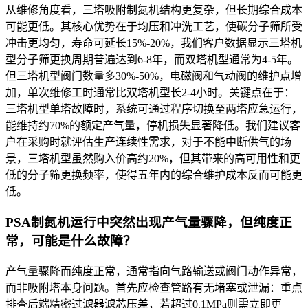
从维修角度看，三塔吸附制氮机结构更复杂，但长期综合成本
可能更低。其核心优势在于均压和冲洗工艺，使碳分子筛所受
冲击更均匀，寿命可延长15%-20%，我们客户数据显示三塔机
型分子筛更换周期普遍达到6-8年，而双塔机型通常为4-5年。
但三塔机型阀门数量多30%-50%，电磁阀和气动阀的维护点增
加，单次维修工时通常比双塔机型长2-4小时。关键点在于：
三塔机型单塔故障时，系统可通过程序切换至两塔应急运行，
能维持约70%的额定产气量，停机损失显著降低。我们建议客
户在采购时就评估生产连续性需求，对于不能中断供气的场
景，三塔机型虽然购入价高约20%，但其带来的高可用性和更
低的分子筛更换频率，使得五年内的综合维护成本反而可能更
低。
PSA制氮机运行中突然出现产气量骤降，但纯度正
常，可能是什么故障？
产气量骤降而纯度正常，通常指向气路输送或阀门动作异常，
而非吸附塔本身问题。首先应检查管路有无堵塞或泄漏：重点
排查后端精密过滤器滤芯压差，若超过0.1MPa则需立即更