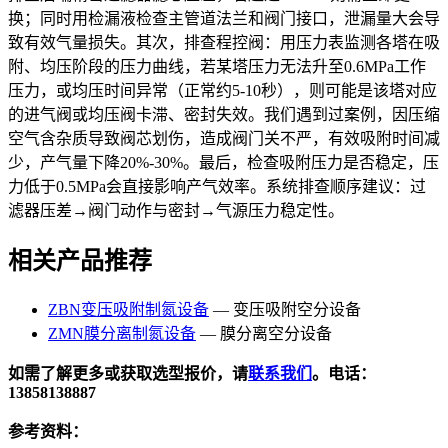
换；同时用检漏液检查主管道法兰和阀门接口，泄漏量大会导
致有效气量损失。其次，排查程控阀：用压力表监测各塔在吸
附、均压阶段的压力曲线，若某塔压力无法升至0.6MPa工作
压力，或均压时间异常（正常约5-10秒），则可能是该塔对应
的进气阀或均压阀卡滞、密封失效。我们遇到过案例，因压缩
空气含杂质导致阀芯划伤，造成阀门关不严，有效吸附时间减
少，产气量下降20%-30%。最后，检查吸附压力是否稳定，压
力低于0.5MPa会直接影响产气效率。系统排查顺序建议：过
滤器压差→阀门动作与密封→气源压力稳定性。
相关产品推荐
ZBN变压吸附制氮设备
— 变压吸附空分设备
ZMN膜分离制氮设备
— 膜分离空分设备
如需了解更多或获取选型报价，请
联系我们
。电话：
13858138887
参考资料：