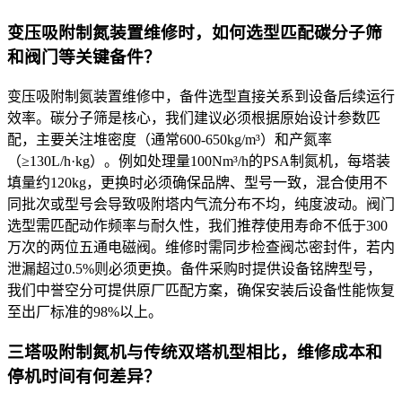
变压吸附制氮装置维修时，如何选型匹配碳分子筛
和阀门等关键备件？
变压吸附制氮装置维修中，备件选型直接关系到设备后续运行
效率。碳分子筛是核心，我们建议必须根据原始设计参数匹
配，主要关注堆密度（通常600-650kg/m³）和产氮率
（≥130L/h·kg）。例如处理量100Nm³/h的PSA制氮机，每塔装
填量约120kg，更换时必须确保品牌、型号一致，混合使用不
同批次或型号会导致吸附塔内气流分布不均，纯度波动。阀门
选型需匹配动作频率与耐久性，我们推荐使用寿命不低于300
万次的两位五通电磁阀。维修时需同步检查阀芯密封件，若内
泄漏超过0.5%则必须更换。备件采购时提供设备铭牌型号，
我们中誉空分可提供原厂匹配方案，确保安装后设备性能恢复
至出厂标准的98%以上。
三塔吸附制氮机与传统双塔机型相比，维修成本和
停机时间有何差异？