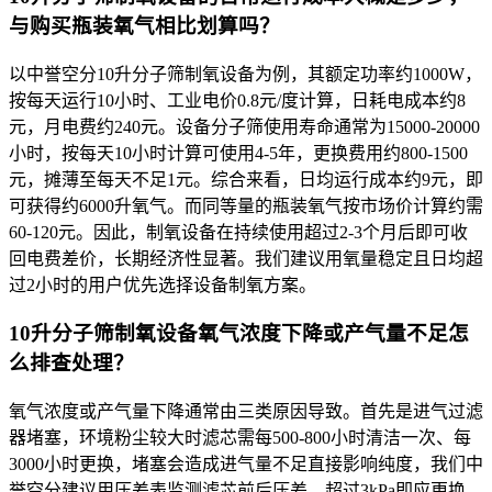
与购买瓶装氧气相比划算吗？
以中誉空分10升分子筛制氧设备为例，其额定功率约1000W，
按每天运行10小时、工业电价0.8元/度计算，日耗电成本约8
元，月电费约240元。设备分子筛使用寿命通常为15000-20000
小时，按每天10小时计算可使用4-5年，更换费用约800-1500
元，摊薄至每天不足1元。综合来看，日均运行成本约9元，即
可获得约6000升氧气。而同等量的瓶装氧气按市场价计算约需
60-120元。因此，制氧设备在持续使用超过2-3个月后即可收
回电费差价，长期经济性显著。我们建议用氧量稳定且日均超
过2小时的用户优先选择设备制氧方案。
10升分子筛制氧设备氧气浓度下降或产气量不足怎
么排查处理？
氧气浓度或产气量下降通常由三类原因导致。首先是进气过滤
器堵塞，环境粉尘较大时滤芯需每500-800小时清洁一次、每
3000小时更换，堵塞会造成进气量不足直接影响纯度，我们中
誉空分建议用压差表监测滤芯前后压差，超过3kPa即应更换。