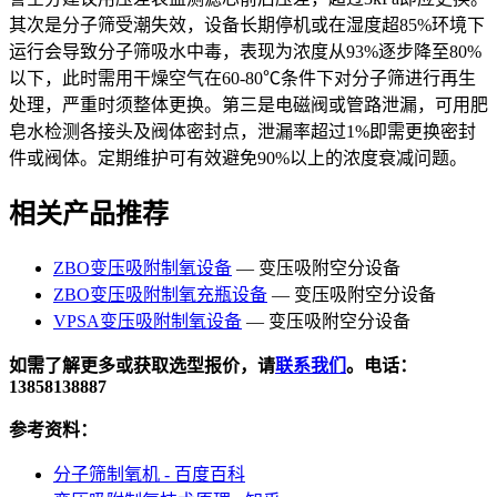
其次是分子筛受潮失效，设备长期停机或在湿度超85%环境下
运行会导致分子筛吸水中毒，表现为浓度从93%逐步降至80%
以下，此时需用干燥空气在60-80℃条件下对分子筛进行再生
处理，严重时须整体更换。第三是电磁阀或管路泄漏，可用肥
皂水检测各接头及阀体密封点，泄漏率超过1%即需更换密封
件或阀体。定期维护可有效避免90%以上的浓度衰减问题。
相关产品推荐
ZBO变压吸附制氧设备
— 变压吸附空分设备
ZBO变压吸附制氧充瓶设备
— 变压吸附空分设备
VPSA变压吸附制氧设备
— 变压吸附空分设备
如需了解更多或获取选型报价，请
联系我们
。电话：
13858138887
参考资料：
分子筛制氧机 - 百度百科