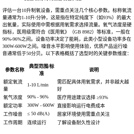
评估一台10升制氧设备，需重点关注几个核心参数。标称氧流
量通常为1-10升/分钟，这是指在特定纯度下（如93%）的最大
出氧量，实际使用中需根据用氧需求选择流量。氧气浓度是硬
指标，医用级需符合《医用氧》（GB 8982）等标准，一般在
90%-96%之间。设备功率决定了能耗，此类小型设备功率多在
300W-600W之间。噪音水平影响使用体验，优质产品运行噪
音通常低于50分贝。以下表格概括了选型时的关键参数维度：
典型范围/标
参数名称
说明
准
额定氧流
需匹配具体用氧需求，并非越大越
1-10 L/min
量
好
90% - 96%
氧气浓度
医疗用途建议选择 ≥93%
300W - 600W
额定功率
直接影响运行电费成本
≤ 50 dB(A)
工作噪音
居家环境使用需重点关注
工作周期
连续运行
了解设备耐久性设计