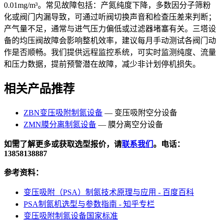
0.01mg/m³。常见故障包括：产氮纯度下降，多数因分子筛粉
化或阀门内漏导致，可通过听阀切换声音和检查压差来判断；
产气量不足，通常与进气压力偏低或过滤器堵塞有关。三塔设
备的均压阀故障会影响整机效率，建议每月手动测试各阀门动
作是否顺畅。我们提供远程监控系统，可实时监测纯度、流量
和压力数据，提前预警潜在故障，减少非计划停机损失。
相关产品推荐
ZBN变压吸附制氮设备
— 变压吸附空分设备
ZMN膜分离制氮设备
— 膜分离空分设备
如需了解更多或获取选型报价，请
联系我们
。电话：
13858138887
参考资料：
变压吸附（PSA）制氮技术原理与应用 - 百度百科
PSA制氮机选型与参数指南 - 知乎专栏
变压吸附制氮设备国家标准