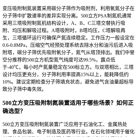
变压吸附制氮装置采用碳分子筛作为吸附剂，利用氧氮分子在
分子筛中扩散速率的差异实现分离。500立方PSA制氮机通常
采用三塔吸附制氮机结构设计，A、B、C三塔交替执行吸
附、均压和解吸过程。A塔吸附时，B塔均压，C塔解吸再
生，三塔循环运行可确保产氮连续稳定。工作压力一般设定在
0.6-0.8MPa，压缩空气经预处理系统去除水分和油污后进入吸
附塔，碳分子筛优先吸附氧分子，氮气从塔顶排出。我们中誉
空分推荐的500立方机型氮气纯度可达99.5%，露点低
于-40℃，每小时产氮量稳定在500标立方。与双塔相比，三塔
设计均压更充分，分子筛利用率提高15%以上，能耗降低约
10%。建议定期检查分子筛填充状态，避免进气含油量超标导
致分子筛中毒失效。
500立方变压吸附制氮装置适用于哪些场景？如何正
确选型？
500立方变压吸附制氮装置广泛应用于石油化工、金属热处
理、食品包装、电子制造及医药等行业。在石化领域用于催化