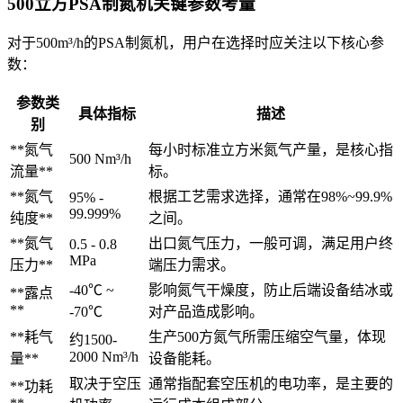
500立方PSA制氮机关键参数考量
对于500m³/h的PSA制氮机，用户在选择时应关注以下核心参
数：
参数类
具体指标
描述
别
**氮气
每小时标准立方米氮气产量，是核心指
500 Nm³/h
流量**
标。
**氮气
根据工艺需求选择，通常在98%~99.9%
95% -
99.999%
纯度**
之间。
**氮气
出口氮气压力，一般可调，满足用户终
0.5 - 0.8
MPa
压力**
端压力需求。
-40℃ ~
影响氮气干燥度，防止后端设备结冰或
**露点
**
-70℃
对产品造成影响。
**耗气
生产500方氮气所需压缩空气量，体现
约1500-
2000 Nm³/h
量**
设备能耗。
取决于空压
通常指配套空压机的电功率，是主要的
**功耗