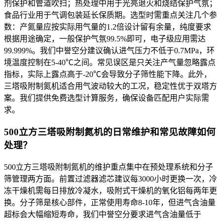
剂保护和管道吹扫；热处理中用于光亮退火和烧结保护气氛；
食品行业用于气调包装延长保质期。选型时需重点关注几个参
数：产氮量应按实际用气量的1.2倍设计留有余量，纯度要求
根据用途确定，一般保护气氛99.5%即可，电子级应用需达
99.999%。我们中誉空分建议确认进气压力不低于0.7MPa，环
境温度控制在5-40℃之间。常见误区是只关注产气量忽略露点
指标，实际上露点高于-20℃会导致分子筛性能下降。此外，
三塔吸附制氮机适合用气波动较大的工况，稳定性优于双塔方
案。我们提供免费选型计算服务，确保设备匹配用户实际需
求。
500立方三塔吸附制氮机的日常维护和常见故障如何
处理？
500立方三塔吸附制氮机的维护重点集中在预处理系统和分子
筛管理两方面。前置过滤器滤芯建议每3000小时更换一次，冷
冻干燥机需每日排放冷凝水，吸附式干燥机的氧化铝每两年更
换。分子筛是核心部件，正常使用寿命8-10年，但进气含油量
超标会大幅缩短寿命，我们中誉空分要求进气含油量低于