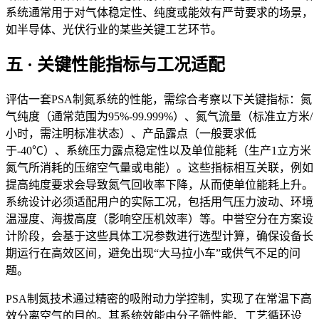
系统通常用于对气体稳定性、纯度或能效有严苛要求的场景，
如半导体、光伏行业的某些关键工艺环节。
五 · 关键性能指标与工况适配
评估一套PSA制氮系统的性能，需综合考察以下关键指标：氮
气纯度（通常范围为95%-99.999%）、氮气流量（标准立方米/
小时，需注明标准状态）、产品露点（一般要求低
于-40℃）、系统压力露点稳定性以及单位能耗（生产1立方米
氮气所消耗的压缩空气量或电能）。这些指标相互关联，例如
提高纯度要求会导致氮气回收率下降，从而使单位能耗上升。
系统设计必须适配用户的实际工况，包括用气压力波动、环境
温湿度、海拔高度（影响空压机效率）等。中誉空分在方案设
计阶段，会基于这些具体工况参数进行选型计算，确保设备长
期运行在高效区间，避免出现“大马拉小车”或供气不足的问
题。
PSA制氮技术通过精密的吸附动力学控制，实现了在常温下高
效分离空气的目的。其系统效能由分子筛性能、工艺循环设