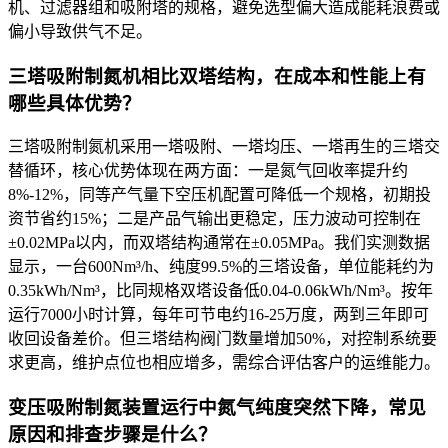
机、过滤器组和吸附塔的规格，避免选型偏大造成能耗浪费或
偏小导致供气不足。
三塔吸附制氮机相比双塔结构，在成本和性能上有
哪些具体优势？
三塔吸附制氮机采用一塔吸附、一塔均压、一塔再生的三塔交
替循环，核心优势体现在两方面：一是氮气回收率提升约
8%-12%，同等产气量下空压机配置可降低一个规格，初期投
资节省约15%；二是产品气输出更稳定，压力波动可控制在
±0.02MPa以内，而双塔结构通常在±0.05MPa。我们实测数据
显示，一台600Nm³/h、纯度99.5%的三塔设备，单位能耗约为
0.35kWh/Nm³，比同规格双塔设备低0.04-0.06kWh/Nm³。按年
运行7000小时计算，每年可节电约16-25万度，两到三年即可
收回设备差价。但三塔结构阀门数量增加50%，对控制系统要
求更高，维护点位也相应增多，需综合评估客户的运维能力。
变压吸附制氮装置运行中氮气纯度突然下降，常见
原因和排查步骤是什么？