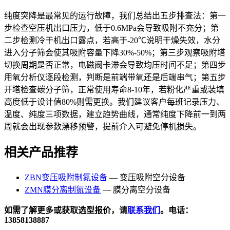
纯度突降是最常见的运行故障，我们总结出五步排查法：第一
步检查空压机出口压力，低于0.6MPa会导致吸附不充分；第
二步检测冷干机出口露点，若高于-20℃说明干燥失效，水分
进入分子筛会使其吸附容量下降30%-50%；第三步观察吸附塔
切换周期是否正常，电磁阀卡滞会导致均压时间不足；第四步
用氧分析仪逐段检测，判断是前端带氧还是后端串气；第五步
开塔检查碳分子筛，正常使用寿命8-10年，若粉化严重或装填
高度低于设计值80%则需更换。我们建议客户每班记录压力、
温度、纯度三项数据，建立趋势曲线，通常纯度下降前一到两
周就会出现参数漂移预警，提前介入可避免停机损失。
相关产品推荐
ZBN变压吸附制氮设备
— 变压吸附空分设备
ZMN膜分离制氮设备
— 膜分离空分设备
如需了解更多或获取选型报价，请
联系我们
。电话：
13858138887