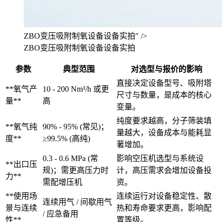
ZBO变压吸附制氧设备设备实拍" />
ZBO变压吸附制氧设备设备实拍
参数
典型范围
对选型与报价的影响
直接决定设备型号、吸附塔
**氧气产
10 - 200 Nm³/h 或更
尺寸与数量，是成本的核心
量**
高
变量。
纯度要求越高，分子筛装填
**氧气纯
90% - 95% (常见)；
量越大，设备成本与能耗显
度**
≥99.5% (高纯)
著增加。
0.3 - 0.6 MPa (常
影响空压机选型与系统设
**出口压
规)；需更高压力时
计，高压需求会增加设备投
力**
需配增压机
资。
**使用场
连续运行对设备稳定性、散
连续用气 / 间歇用气
景与连续
热和寿命要求更高，影响配
/ 应急备用
性**
置等级。