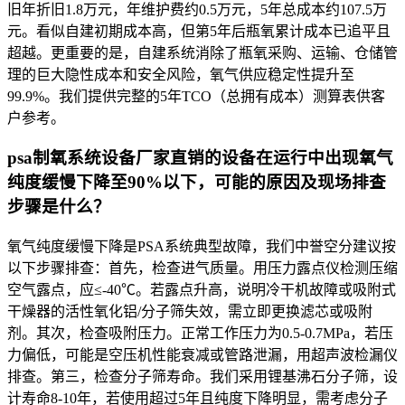
旧年折旧1.8万元，年维护费约0.5万元，5年总成本约107.5万
元。看似自建初期成本高，但第5年后瓶氧累计成本已追平且
超越。更重要的是，自建系统消除了瓶氧采购、运输、仓储管
理的巨大隐性成本和安全风险，氧气供应稳定性提升至
99.9%。我们提供完整的5年TCO（总拥有成本）测算表供客
户参考。
psa制氧系统设备厂家直销的设备在运行中出现氧气
纯度缓慢下降至90%以下，可能的原因及现场排查
步骤是什么？
氧气纯度缓慢下降是PSA系统典型故障，我们中誉空分建议按
以下步骤排查：首先，检查进气质量。用压力露点仪检测压缩
空气露点，应≤-40℃。若露点升高，说明冷干机故障或吸附式
干燥器的活性氧化铝/分子筛失效，需立即更换滤芯或吸附
剂。其次，检查吸附压力。正常工作压力为0.5-0.7MPa，若压
力偏低，可能是空压机性能衰减或管路泄漏，用超声波检漏仪
排查。第三，检查分子筛寿命。我们采用锂基沸石分子筛，设
计寿命8-10年，若使用超过5年且纯度下降明显，需考虑分子