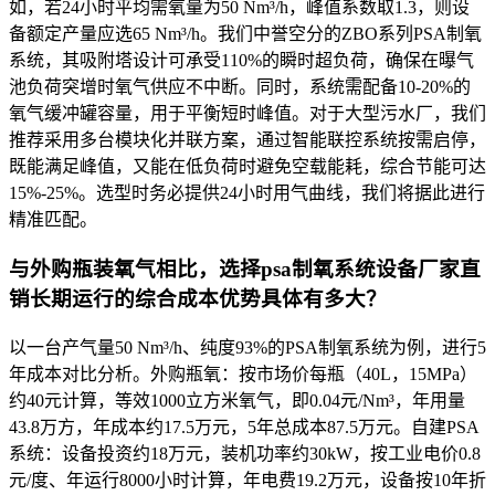
如，若24小时平均需氧量为50 Nm³/h，峰值系数取1.3，则设
备额定产量应选65 Nm³/h。我们中誉空分的ZBO系列PSA制氧
系统，其吸附塔设计可承受110%的瞬时超负荷，确保在曝气
池负荷突增时氧气供应不中断。同时，系统需配备10-20%的
氧气缓冲罐容量，用于平衡短时峰值。对于大型污水厂，我们
推荐采用多台模块化并联方案，通过智能联控系统按需启停，
既能满足峰值，又能在低负荷时避免空载能耗，综合节能可达
15%-25%。选型时务必提供24小时用气曲线，我们将据此进行
精准匹配。
与外购瓶装氧气相比，选择psa制氧系统设备厂家直
销长期运行的综合成本优势具体有多大？
以一台产气量50 Nm³/h、纯度93%的PSA制氧系统为例，进行5
年成本对比分析。外购瓶氧：按市场价每瓶（40L，15MPa）
约40元计算，等效1000立方米氧气，即0.04元/Nm³，年用量
43.8万方，年成本约17.5万元，5年总成本87.5万元。自建PSA
系统：设备投资约18万元，装机功率约30kW，按工业电价0.8
元/度、年运行8000小时计算，年电费19.2万元，设备按10年折