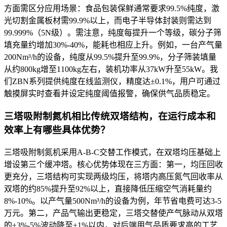
方面需区分应用场景：食品包装保鲜通常要求99.5%纯度，激
光切割金属板材需99.9%以上，而电子半导体封装则需达到
99.999%（5N级）。需注意，纯度每提升一个等级，碳分子筛
填充量约增加30%-40%，能耗也相应上升。例如，一台产气量
200Nm³/h的设备，纯度从99.5%提升至99.9%，分子筛装填量
从约800kg增至1100kg左右，装机功率从37kW升至55kW。我
们ZBN系列提供纯度在线监测仪，精度达±0.1%，用户可通过
触摸屏实时查看并设定纯度阈值报警，确保供气品质稳定。
三塔吸附制氮机相比传统双塔结构，在运行成本和
效率上有哪些具体优势？
三塔吸附制氮机采用A-B-C交替工作模式，在双塔均压基础上
增设第三个缓冲塔。核心优势体现在三方面：第一，均压回收
更充分，三塔结构可实现两级均压，将塔内高压氮气回收率从
双塔的约85%提升至92%以上，直接降低压缩空气消耗量约
8%-10%。以产气量500Nm³/h的设备为例，年节省电费可达3-5
万元。第二，产品气输出更稳定，三塔交替使产气脉动从双塔
的±3%-5%波动降至±1%以内，对后端用气品质要求高的工艺