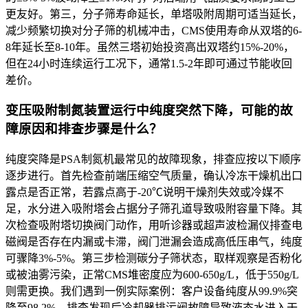
更友好。第三，分子筛寿命延长，单塔吸附周期可适当延长，
减少频繁切换对分子筛的机械冲击，CMS使用寿命从双塔的6-
8年延长至8-10年。虽然三塔初始投资高出双塔约15%-20%，
但在24小时连续运行工况下，通常1.5-2年即可通过节能收回
差价。
变压吸附制氮装置运行中纯度突然下降，可能的故
障原因和排查步骤是什么？
纯度突降是PSA制氮机最常见的故障现象，排查应按以下顺序
逐步进行。首先检查前端压缩空气质量，确认冷冻干燥机出口
露点是否正常，若露点高于-20℃说明干燥剂失效或冷媒不
足，水分进入吸附塔会占据分子筛孔道导致吸附容量下降。其
次检查吸附塔切换阀门动作，用听诊器或超声波检漏仪排查电
磁阀是否存在内漏或卡滞，阀门泄漏会造成高低压串气，纯度
可骤降3%-5%。第三步检测碳分子筛状态，取样观察是否粉化
或被油雾污染，正常CMS堆密度应为600-650g/L，低于550g/L
则需更换。我们遇到一例实际案例：客户设备纯度从99.9%突
降至98.2%，排查发现后冷却器排污阀故障导致液态水进入干