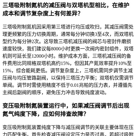
三塔吸附制氮机的减压阀与双塔机型相比，在维护
成本和调节复杂度上有何差异？
三塔吸附制氮机因采用第三塔进行均压或吹扫，其减压阀需处
理更频繁的压力切换周期，通常每分钟切换3至4次，而双塔机
型约为每分钟2次。这导致三塔机减压阀的阀芯与密封件磨损
速度较快，我们建议每8000小时更换一次阀内密封组件，双塔
机则可延长至12000小时。维护成本方面，三塔机减压阀的备
件费用比同规格双塔机高约15%，但因其产氮效率提升10%至
15%，综合能耗更低。调节复杂度上，三塔机需同步调节主减
压阀与均压管路副阀，以保持三塔压力平衡；双塔机仅需调节
单阀。调节时需使用精度不低于0.01兆帕的压力表，并遵循先
主阀后副阀的顺序，避免压力冲击导致纯度波动。
变压吸附制氮装置运行中，如果减压阀调节后出现
氮气纯度下降，应如何排查故障？
变压吸附制氮装置纯度下降与减压阀调节的关联主要体现在压
力匹配失衡。首先检查减压阀设定压力是否过高，若超过吸附