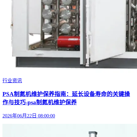
行业资讯
PSA制氮机维护保养指南：延长设备寿命的关键操
作与技巧-psa制氮机维护保养
2026年06月22日 08:00:00