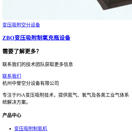
变压吸附空分设备
ZBO变压吸附制氧充瓶设备
需要了解更多？
联系我们的技术团队获取更多信息
联系我们
杭州中誉空分设备有限公司
专注于PSA变压吸附技术，提供氮气、氧气及各类工业气体系
统解决方案。
产品中心
变压吸附制氮机