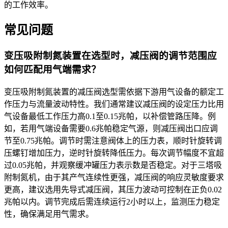
的工作效率。
常见问题
变压吸附制氮装置在选型时，减压阀的调节范围应
如何匹配用气端需求？
变压吸附制氮装置的减压阀选型需依据下游用气设备的额定工
作压力与流量波动特性。我们通常建议减压阀的设定压力比用
气设备最低工作压力高0.1至0.15兆帕，以补偿管路压降。例
如，若用气端设备需要0.6兆帕稳定气源，则减压阀出口应调
节至0.75兆帕。调节时需注意阀体上的压力表，顺时针旋转调
压螺钉增加压力，逆时针旋转降低压力。每次调节幅度不宜超
过0.05兆帕，并观察缓冲罐压力表示数是否稳定。对于三塔吸
附制氮机，由于其产气连续性更强，减压阀的响应灵敏度要求
更高，建议选用先导式减压阀，其压力波动可控制在正负0.02
兆帕以内。调节完成后需连续运行2小时以上，监测压力稳定
性，确保满足用气需求。