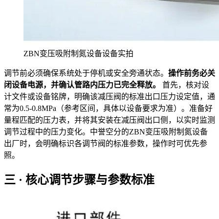
ZBN变压吸附制氮设备设备实拍
调节前必须确保系统处于停机或安全旁通状态。
操作前务必关
闭设备电源，并确认管路内压力已完全释放。
首先，核对设
计文件或设备铭牌，明确该减压阀的标准出口压力设定值，通
常为0.5-0.8MPa（参考区间，具体以设备要求为准）。准备好
量程匹配的压力表，并将其安装在减压阀出口侧，以实时监测
调节过程中的压力变化。中誉空分的ZBN变压吸附制氮设备
出厂时，会明确标识各调节阀的标准参数，操作时可优先参
照。
三 · 核心调节步骤与参数标准