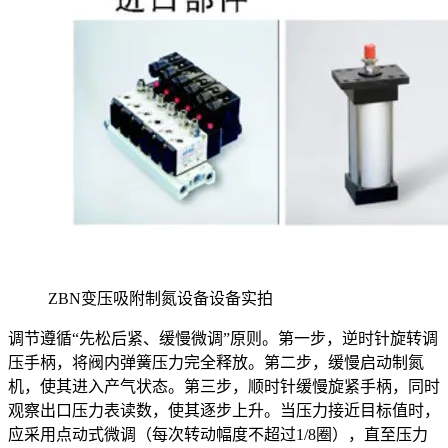
ZBN变压吸附制氮设备设备实拍
调节遵循“先松后紧、缓慢微调”原则。第一步，逆时针旋转调
压手柄，将阀内弹簧压力完全释放。第二步，缓慢启动制氮
机，使其进入产气状态。第三步，顺时针缓慢旋紧手柄，同时
观察出口压力表读数，使其逐步上升。当压力接近目标值时，
应采用点动式微调（每次转动幅度不超过1/8圈），直至压力