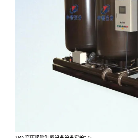
ZBN变压吸附制氮设备设备实拍" />