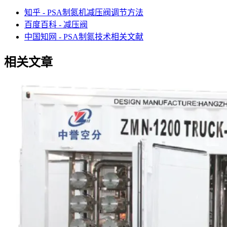
知乎 - PSA制氮机减压阀调节方法
百度百科 - 减压阀
中国知网 - PSA制氮技术相关文献
相关文章