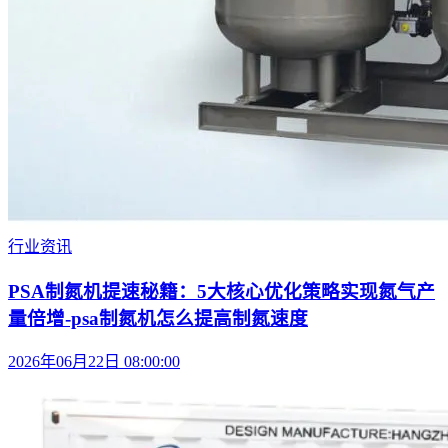
行业资讯
PSA制氮机提速秘籍：5大核心优化策略实现氮气产
量倍增-psa制氮机怎么提高制氮速度
2026年06月22日 08:00:00