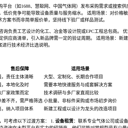
平台（如1688、慧聪网、中国气体网）发布采购需求或搜索供
，低价竞争可能导致设备质量与服务缩水。 适用场景：对价格敏
术方案书而非简单报价单，坚持线下验厂或样品测试。
咨询负责工艺设计的化工、冶金等设计院或EPC工程总包商。 
定供应商清单，引入新品牌需一定的验证周期。 适用场景：新
案进行技术经济比选说明。
售后保障
适用场景
强，责任主体清晰
大型、定制化、长期合作项目
强，本地化及时
需要本地快速服务与成套解决方案
依厂家政策而定
技术调研与多厂家直观比较
参差不齐，需严格筛选
小批量、非标件采购或市场初步询价
高，纳入项目体系
新建工程或以设计为龙头的改造项目
，可考虑以下过渡方案： 1.
设备租赁
：联系专业气体公司或设
点咨询在大型平台有实力的经销商，他们可能对常规型号有少量