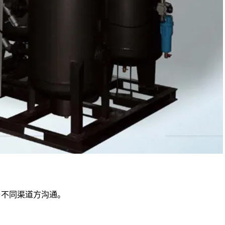
与不同渠道方沟通。