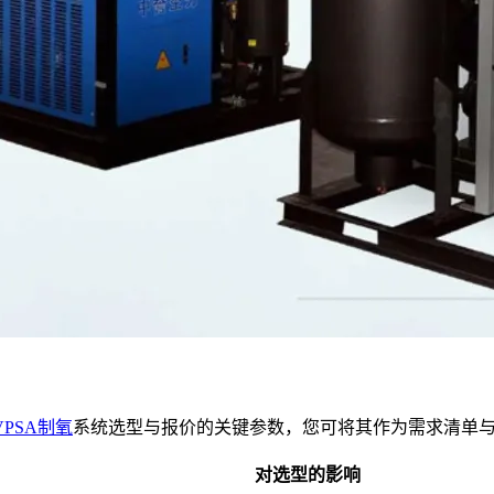
VPSA制氧
系统选型与报价的关键参数，您可将其作为需求清单
对选型的影响