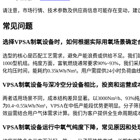
请注意，市场行情、技术参数及供应商信息可能存在变动，建
常见问题
选择VPSA制氧设备时，如何根据实际用氧场景确定
选型的核心是匹配工艺需求，避免产能浪费或供给不足。我们建议
1000型机组。纯度方面，富氧燃烧通常要求90%~93%，我
化均压时间，能耗约0.35kWh/Nm³。用户需提供24小
VPSA制氧设备与深冷空分设备相比，投资和运营成
两者适用场景不同，成本结构差异显著。以3000Nm³/h、93%纯度
为0.4~0.55kWh/Nm³，VPSA在中低产能段优势更明
效益需结合用户气体需求计算。我们为客户提供全生命周期成
VPSA制氧设备运行中氧气纯度下降，常见原因和处