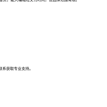
。
联系获取专业支持。