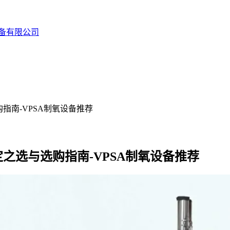
备有限公司
购指南-VPSA制氧设备推荐
定之选与选购指南-VPSA制氧设备推荐