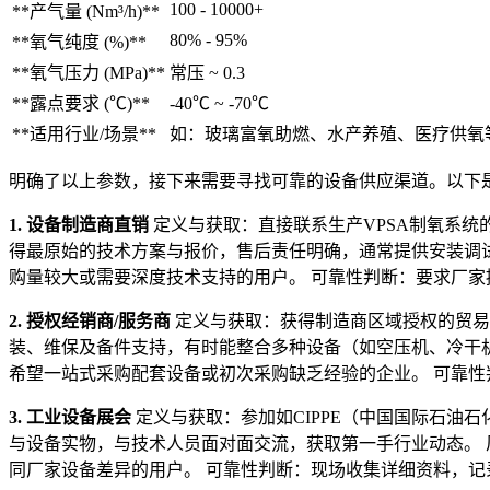
100 - 10000+
**产气量 (Nm³/h)**
80% - 95%
**氧气纯度 (%)**
**氧气压力 (MPa)**
常压 ~ 0.3
**露点要求 (℃)**
-40℃ ~ -70℃
**适用行业/场景**
如：玻璃富氧助燃、水产养殖、医疗供氧
明确了以上参数，接下来需要寻找可靠的设备供应渠道。以下
1. 设备制造商直销
定义与获取：直接联系生产VPSA制氧系统
得最原始的技术方案与报价，售后责任明确，通常提供安装调试
购量较大或需要深度技术支持的用户。 可靠性判断：要求厂
2. 授权经销商/服务商
定义与获取：获得制造商区域授权的贸易
装、维保及备件支持，有时能整合多种设备（如空压机、冷干机
希望一站式采购配套设备或初次采购缺乏经验的企业。 可靠
3. 工业设备展会
定义与获取：参加如CIPPE（中国国际石油石
与设备实物，与技术人员面对面交流，获取第一手行业动态。 
同厂家设备差异的用户。 可靠性判断：现场收集详细资料，