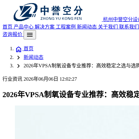
杭州中誉空分设
首页
产品中心
解决方案
工程案例
新闻动态
关于我们
联系我们
menu
咨询报价
home
首页
chevron_right
新闻动态
chevron_right
2026年VPSA制氧设备专业推荐：高效稳定之选与选
行业资讯
2026年06月06日 12:02:27
2026年VPSA制氧设备专业推荐：高效稳