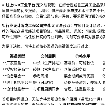
4. 线上B2B工业平台
定义与获取：在综合性或垂直类工业品采购
量供应商的初步报价。 风险：供应商资质与技术水平参差不齐
仔细查看企业档案、交易记录与客户评价，要求提供详细的技
5. 行业设计院或工程公司推荐
定义与获取：在项目设计阶段，
荐的供应商通常经过项目验证，可靠性强。 风险：可能形成固
可靠性判断：信任设计院的专业判断，同时可要求其对推荐方
为便于决策，可将上述核心渠道的关键维度进行对比：
渠道类型
交付周期
价格水平
**厂家直销**
中长（生产排期）
基准价，可能较低
**授权经销商**
较短（常备库存）
含渠道服务费
**设备展会**
参考周期
展会期间或有优惠
**线上B2B平台**
短（可现货）
价格竞争激烈，差异大
**设计院推荐**
与项目周期同步
合理，注重性能比
若项目时间紧迫，无法等待常规设备生产周期（通常3-5个月）
此方式成本较高，但解燃眉之急。 2.
寻找有现货的经销商
：重