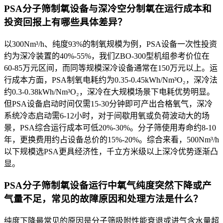
PSA分子筛制氧设备与深冷空分制氧在运行成本和
投资回报上有哪些具体差异？
以300Nm³/h、纯度93%的制氧规模为例，PSA设备一次性投资
约为深冷装置的40%-55%，我们ZBO-300型机组参考价位在
60-85万元区间，而同等规模深冷设备通常在150万元以上。运
行成本方面，PSA制氧电耗约为0.35-0.45kWh/Nm³O₂，深冷法
约0.3-0.38kWh/Nm³O₂，深冷在大规模场景下电耗优势明显。
但PSA设备启动时间仅需15-30分钟即可产出合格氧气，深冷
系统冷态启动需6-12小时，对于间歇用氧或负荷波动大的场
景，PSA综合运行成本可低20%-30%。分子筛使用寿命约8-10
年，更换费用约占设备总价的15%-20%。综合来看，500Nm³/h
以下规模选PSA更具经济性，千立方米级以上深冷优势逐渐凸
显。
PSA分子筛制氧设备运行中氧气纯度突然下降或产
气量不足，常见的故障原因和处理方法是什么？
纯度下降最常见的原因是分子筛吸附性能衰退或进气含水量超