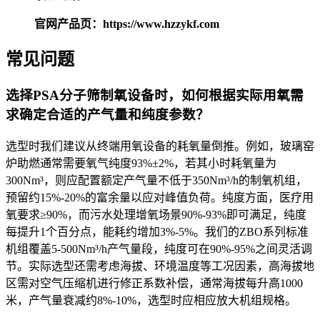
官网产品页：https://www.hzzykf.com
常见问题
选择PSA分子筛制氧设备时，如何根据实际用氧需
求确定合适的产气量和纯度参数？
选型时我们建议从终端用氧设备的耗氧量倒推。例如，玻璃窑
炉助燃通常需要氧气纯度93%±2%，若其小时耗氧量为
300Nm³，则应配置额定产气量不低于350Nm³/h的制氧机组，
预留约15%-20%的富余量以应对峰值负荷。纯度方面，医疗用
氧要求≥90%，而污水处理增氧场景90%-93%即可满足，纯度
每提升1个百分点，能耗约增加3%-5%。我们的ZBO系列标准
机组覆盖5-500Nm³/h产气量段，纯度可在90%-95%之间灵活调
节。实际选型还需考虑海拔、环境温度等工况因素，高海拔地
区需对空气压缩机进行修正系数补偿，通常海拔每升高1000
米，产气量衰减约8%-10%，选型时应相应放大机组规格。