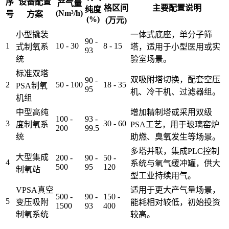
序
设备配置
产气量
格区间
主要配置说明
纯度
(Nm³/h)
号
方案
(%)
(万元)
小型撬装
一体式底座，单分子筛
90 -
1
10 - 30
8 - 15
式制氧系
塔，适用于小型医用或实
93
统
验室场景。
标准双塔
双吸附塔切换，配套空压
90 -
2
50 - 100
18 - 35
PSA制氧
95
机、冷干机、过滤器组。
机组
中型高纯
增加精制塔或采用双级
100 -
93 -
3
30 - 60
度制氧系
PSA工艺，用于玻璃窑炉
200
99.5
统
助燃、臭氧发生等场景。
多塔并联，集成PLC控制
大型集成
200 -
90 -
50 -
4
系统与氧气缓冲罐，供大
500
95
120
制氧站
型工业持续用气。
VPSA真空
适用于更大产气量场景，
500 -
90 -
150 -
5
变压吸附
能耗相对较低，初始投资
1500
93
400
制氧系统
较高。