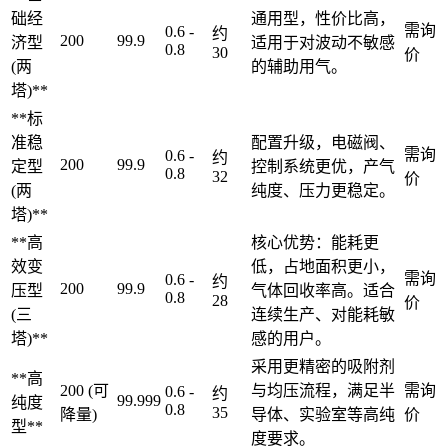
础经
通用型，性价比高，
需询
0.6 -
约
200
99.9
济型
适用于对波动不敏感
0.8
30
价
(两
的辅助用气。
塔)**
**标
准稳
配置升级，电磁阀、
需询
0.6 -
约
200
99.9
定型
控制系统更优，产气
0.8
32
价
(两
纯度、压力更稳定。
塔)**
**高
核心优势：能耗更
效变
低，占地面积更小，
需询
0.6 -
约
200
99.9
压型
气体回收率高。适合
0.8
28
价
(三
连续生产、对能耗敏
塔)**
感的用户。
采用更精密的吸附剂
**高
200 (可
与均压流程，满足半
需询
0.6 -
约
99.999
纯度
0.8
35
降量)
导体、实验室等高纯
价
型**
度要求。