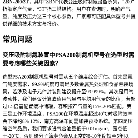
ZBN-200/3T
，其中“ZBN”代表变压吸附制氮设备系列，“200”
指额定产气量，“3T”指三塔结构。用户在查询时，明确产气
量、纯度及压力这三个核心参数，厂家即可匹配具体型号并提
供详细的技术方案与报价。
常见问题
变压吸附制氮装置中PSA200制氮机型号在选型时需
要考虑哪些关键因素？
选型PSA200制氮机型号时需从五个维度综合评估。首先是氮
气纯度需求，99.9%纯度可满足多数金属热处理和食品包装场
景，若涉及电子元件封装则建议提升至99.999%。其次是用气
波动性，我们建议计算峰值用气量与平均用气量的比值，若超
过1.5倍需配置缓冲储罐，容积按产气量的15%-20%匹配。第
三是工作环境温度，PSA200在环境温度超过40℃时吸附效率
会下降约8%-12%，南方高温车间需加装预冷系统。第四是压
缩空气品质，我们要求进气含油量低于0.01mg/m³、露点低
于-20℃，否则碳分子筛寿命会从正常的8-10年缩短至5年以