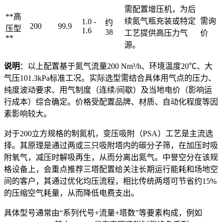
需配置增压机，为后
**高
续氮气瓶充装或特定
需询
1.0 -
约
200
99.9
压型
1.6
38
工艺提供高压力气
价
**
源。
说明
：以上配置基于氮气流量200 Nm³/h、环境温度20℃、大
气压101.3kPa标准工况。实际选型需结合具体用气点的压力、
纯度波动要求、用气制度（连续/间歇）及当地电价（影响运
行成本）综合确定。价格受配置品牌、材质、自动化程度等因
素影响较大。
对于200立方规格的制氮机，变压吸附（PSA）工艺是主流选
择。其原理是通过两或三只吸附塔内的碳分子筛，在加压时吸
附氧气，减压时解吸再生，从而分离出氮气。中誉空分在该规
格设备上，会重点推荐三塔配置给关注长期运行能耗和场地空
间的客户，其通过优化均压流程，相比传统两塔可节省约15%
的压缩空气耗量，从而降低电费支出。
具体型号通常由“系列代号+流量+塔数”等要素构成，例如