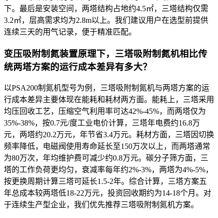
下。最后是安装空间，两塔结构占地约4.5㎡，三塔结构仅需
3.2㎡，层高需求均为2.8m以上。我们建议用户在选型前提供
连续三天的用气记录，便于精准匹配。
变压吸附制氮装置原理下，三塔吸附制氮机相比传
统两塔方案的运行成本差异有多大？
以PSA200制氮机型号为例，三塔吸附制氮机与两塔方案的运
行成本差异主要体现在能耗和耗材两方面。能耗上，三塔采用
均压回收工艺，压缩空气利用率可达42%-45%，而两塔仅为
35%-38%，按0.7元/度工业电价计算，三塔年电费约16.8万
元，两塔约20.2万元，年节省3.4万元。耗材方面，三塔因切换
频率降低，电磁阀使用寿命延长至150万次以上，而两塔通常
为80万次，年均维护费可减少约0.8万元。碳分子筛方面，三
塔的工作负荷更均匀，衰减率每年约2%-3%，两塔为4%-5%，
按更换周期计算三塔可延长1.5-2年。综合计算，三塔方案五
年总成本较两塔低18-22万元，投资回收期约为14-18个月。对
于连续生产型企业，我们优先推荐三塔吸附制氮机方案。