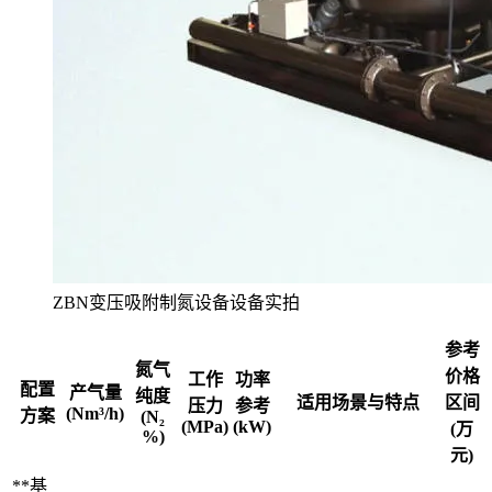
ZBN变压吸附制氮设备设备实拍
参考
氮气
价格
工作
功率
配置
产气量
纯度
适用场景与特点
区间
压力
参考
(Nm³/h)
方案
(N₂
(MPa)
(kW)
(万
%)
元)
**基