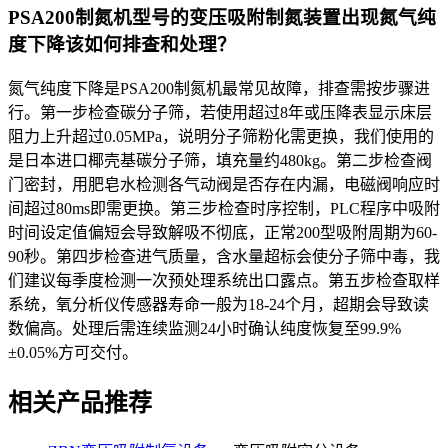
PSA200制氮机型号的变压吸附制氮装置出现氮气纯
度下降该如何排查和处理？
氮气纯度下降是PSA200制氮机最常见故障，排查需按步骤进
行。第一步检查碳分子筛，若使用超过8年或压降表显示床层
阻力上升超过0.05MPa，说明分子筛粉化需更换，我们使用的
是日本进口椰壳基碳分子筛，填充量约480kg。第二步检查阀
门密封，用肥皂水检测各气动阀是否存在内漏，电磁阀响应时
间超过80ms即需更换。第三步检查时序控制，PLC程序中吸附
时间设定值偏短会导致解吸不彻底，正常200型吸附周期为60-
90秒。第四步检查进气质量，含水量超标会使分子筛中毒，我
们建议每季度检测一次预处理系统出口露点。第五步检查取样
系统，氧分析仪传感器寿命一般为18-24个月，超期会导致读
数偏高。处理后需连续监测24小时确认纯度恢复至99.9%
±0.05%方可交付。
相关产品推荐