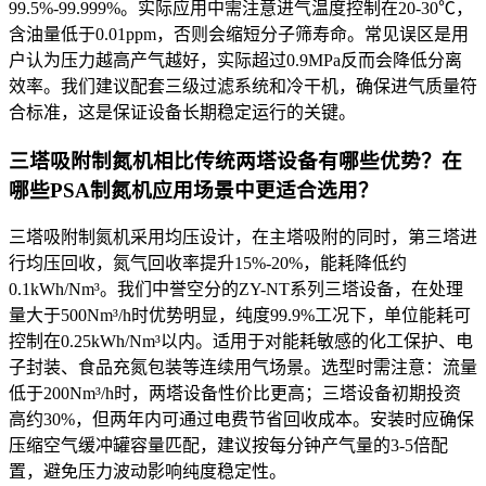
99.5%-99.999%。实际应用中需注意进气温度控制在20-30℃，
含油量低于0.01ppm，否则会缩短分子筛寿命。常见误区是用
户认为压力越高产气越好，实际超过0.9MPa反而会降低分离
效率。我们建议配套三级过滤系统和冷干机，确保进气质量符
合标准，这是保证设备长期稳定运行的关键。
三塔吸附制氮机相比传统两塔设备有哪些优势？在
哪些PSA制氮机应用场景中更适合选用？
三塔吸附制氮机采用均压设计，在主塔吸附的同时，第三塔进
行均压回收，氮气回收率提升15%-20%，能耗降低约
0.1kWh/Nm³。我们中誉空分的ZY-NT系列三塔设备，在处理
量大于500Nm³/h时优势明显，纯度99.9%工况下，单位能耗可
控制在0.25kWh/Nm³以内。适用于对能耗敏感的化工保护、电
子封装、食品充氮包装等连续用气场景。选型时需注意：流量
低于200Nm³/h时，两塔设备性价比更高；三塔设备初期投资
高约30%，但两年内可通过电费节省回收成本。安装时应确保
压缩空气缓冲罐容量匹配，建议按每分钟产气量的3-5倍配
置，避免压力波动影响纯度稳定性。