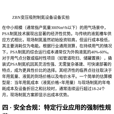
ZBN变压吸附制氮设备设备实拍
在中小规模（通常指产氮量300Nm³/h以下）的用气场景中，
PSA制氮技术展现出显著的经济性优势。与传统的液氮槽车供
应方式相比，现场制氮虽然初始投资较高，但运行成本极低，
其主要消耗仅为电能。根据行业通用测算，在持续用气的情况
下，PSA制氮的综合运行成本通常仅为外购液氮的40%-60%。
对于用气点分散或临时性项目（如管道吹扫、储罐置换），撬
装式PSA制氮机因其灵活性强、无需复杂基建、可快速部署的
特点，成为更具性价比的选择。其经济性的临界点往往取决于
年用氮量、液氮的到场价格以及电价水平。一个简单的估算模
型是：当年用氮成本（液氮价格×年用量）与现场制氮的年电
耗成本及设备折旧之和比较时，通常连续运行超过18-24个
月，现场制氮方案即显示出成本优势。
四 · 安全合规：特定行业应用的强制性规