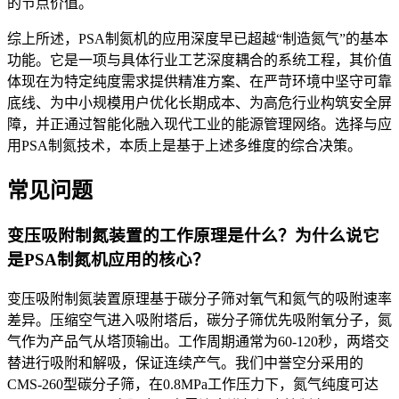
的节点价值。
综上所述，PSA制氮机的应用深度早已超越“制造氮气”的基本
功能。它是一项与具体行业工艺深度耦合的系统工程，其价值
体现在为特定纯度需求提供精准方案、在严苛环境中坚守可靠
底线、为中小规模用户优化长期成本、为高危行业构筑安全屏
障，并正通过智能化融入现代工业的能源管理网络。选择与应
用PSA制氮技术，本质上是基于上述多维度的综合决策。
常见问题
变压吸附制氮装置的工作原理是什么？为什么说它
是PSA制氮机应用的核心？
变压吸附制氮装置原理基于碳分子筛对氧气和氮气的吸附速率
差异。压缩空气进入吸附塔后，碳分子筛优先吸附氧分子，氮
气作为产品气从塔顶输出。工作周期通常为60-120秒，两塔交
替进行吸附和解吸，保证连续产气。我们中誉空分采用的
CMS-260型碳分子筛，在0.8MPa工作压力下，氮气纯度可达