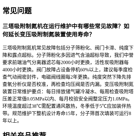
常见问题
三塔吸附制氮机在运行维护中有哪些常见故障？如
何延长变压吸附制氮装置使用寿命？
三塔吸附制氮机常见故障包括分子筛粉化、阀门卡滞、纯度下
降和露点超标。分子筛粉化多因进气含油超标导致，我们中誉
要求前端油气分离器滤芯每2000小时更换，活性炭吸附器每
4000小时更换。阀门故障占设备停机60%以上，建议每季度检
查气动阀密封件，电磁阀线圈每2年更换。纯度突然下降先排
查氧分析仪是否校准，再检查均压阀是否内漏。变压吸附制氮
装置日常维护要点：每日排放储气罐冷凝水、每周检查吸附塔
压差正常值0.05MPa以内、每月校验安全阀整定压力1.0MPa。
环境温度超过38℃需配置通风散热，冬季低于5℃应加装伴热
带。规范维护下整机设计寿命15年，分子筛首次填装可运行8
年以上。
相关产品推荐