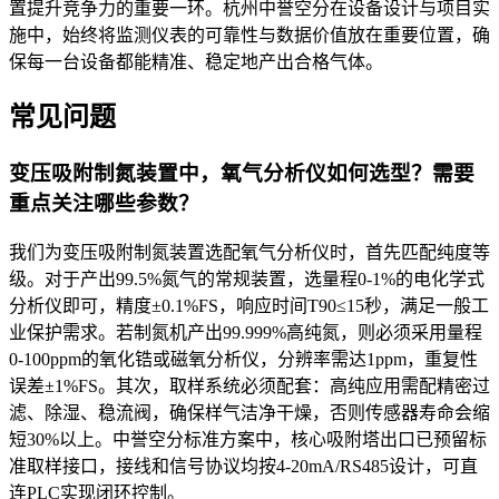
置提升竞争力的重要一环。杭州中誉空分在设备设计与项目实
施中，始终将监测仪表的可靠性与数据价值放在重要位置，确
保每一台设备都能精准、稳定地产出合格气体。
常见问题
变压吸附制氮装置中，氧气分析仪如何选型？需要
重点关注哪些参数？
我们为变压吸附制氮装置选配氧气分析仪时，首先匹配纯度等
级。对于产出99.5%氮气的常规装置，选量程0-1%的电化学式
分析仪即可，精度±0.1%FS，响应时间T90≤15秒，满足一般工
业保护需求。若制氮机产出99.999%高纯氮，则必须采用量程
0-100ppm的氧化锆或磁氧分析仪，分辨率需达1ppm，重复性
误差±1%FS。其次，取样系统必须配套：高纯应用需配精密过
滤、除湿、稳流阀，确保样气洁净干燥，否则传感器寿命会缩
短30%以上。中誉空分标准方案中，核心吸附塔出口已预留标
准取样接口，接线和信号协议均按4-20mA/RS485设计，可直
连PLC实现闭环控制。