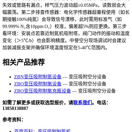
失效或管路有漏点，样气压力波动超±0.05MPa，读数就会大
幅震荡。第二步排查传感器：电化学传感器超量程使用（如长
期接触100%纯氮）会导致信号漂移，此时需用标准气（如
99.999% N₂含10ppm O₂）校准，偏差超5%则应更换。第三步
看环境：安装点若靠近制氮机吸附塔，阀门动作的振动和温度
变化（＞5℃/h）也会影响精度。中誉空分现场调试时会建议
加装减振支架并确保环境温度恒定在5-40℃范围内。
相关产品推荐
ZBN变压吸附制氮设备
— 变压吸附空分设备
ZBO变压吸附制氧设备
— 变压吸附空分设备
ZBO变压吸附制氧充瓶设备
— 变压吸附空分设备
如需了解更多或获取选型报价，请
联系我们
。电话：
13858138887
参考资料：
百度百科：变压吸附制氮机