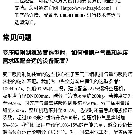
工程经验，可提供从方案设计到安装调试的全流程
支持。您可通过官网（https://www.hzzykf.com）了
解产品详情，或致电
13858138887
进行技术咨询与
选型沟通。
常见问题
变压吸附制氮装置选型时，如何根据产气量和纯度
需求匹配合适的设备配置？
变压吸附制氮装置的选型核心在于空气压缩机排气量与吸附塔
容积的精准匹配。我们为中誉空分客户提供的选型参考：
100Nm³/h、纯度99.5%的工况，建议配套22kW螺杆空压机，
吸附塔直径DN600mm，碳分子筛装填量约280kg。若纯度提升
至99.9%，同等产气量需将吸附周期缩短20%，分子筛用量增
加至350kg，空压机功率升至30kW。选型时还需考虑海拔修正
系数，超过1000米海拔每升高500米，空压机排气量需增加
5%-8%。我们建议用户预留10%-15%的产能余量，避免设备长
期满负荷运行影响分子筛寿命。对于间歇用气工况，配置缓冲