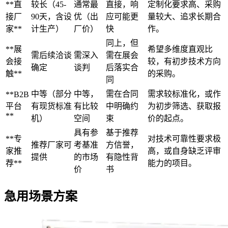
**直
较长（45-
通常最
直接，响
定制化要求高、采购
接厂
90天，含设
优（出
应可能更
量较大、追求长期合
家**
计生产）
厂价）
快
作。
同上，但
**展
希望多维度直观比
需后续洽谈
需深入
需在展会
会接
较，有初步技术方向
确定
谈判
后落实合
触**
的采购。
同
中等（部分
中等，
需在合同
需求较标准化，或作
**B2B
平台
有现货标准
有比较
中明确约
为初步筛选、获取报
**
机）
空间
束
价的起点。
具有参
基于推荐
**专
对技术可靠性要求极
推荐厂家可
考基准
方信誉，
家推
高，或自身缺乏评审
提供
的市场
有隐性背
荐**
能力的项目。
价
书
急用场景方案