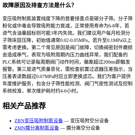
故障原因及排查方法是什么？
变压吸附制氮装置纯度下降的首要排查点是碳分子筛。分子筛
粉化或中毒会导致吸附能力衰减，正常使用寿命为6-8年，若
进气含油量超标则可能3年内失效。我们建议用户每月检测分
子筛床层压降，初始值通常0.02-0.05MPa，若升至0.1MPa以上
需考虑更换。第二个常见原因是阀门故障，切换阀密封件磨损
会造成串气，表现为吸附周期内压力曲线异常，我们配备的
PLC系统可记录每周期阀门动作时间，偏差超过200ms即触发
报警。第三是进气质量恶化，需检查前置过滤器压差指示，当
压差表读数超过0.07MPa时应立即更换滤芯。我们为客户提供
年度维护服务，包含分子筛性能检测、阀门气密性测试及控制
系统校准，单次维护耗时约4-6小时。
相关产品推荐
ZBN变压吸附制氮设备
— 变压吸附空分设备
ZMN膜分离制氮设备
— 膜分离空分设备