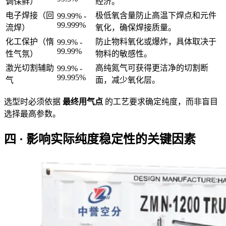
调保鲜）
经济。
电子焊接（回
极低氧含量防止高温下焊点和元件
99.99% -
99.999%
流焊）
氧化，确保焊接质量。
化工保护（惰
防止物料氧化或爆炸，具体取决于
99.9% -
99.99%
性气氛）
物料的敏感性。
激光切割辅助
高纯氮气可获得更洁净的切割断
99.9% -
99.995%
气
面，减少氧化层。
选型时必须依据
最终用气点
的工艺要求确定纯度，而非盲目
选择最高参数。
四 · 影响实际纯度稳定性的关键因素