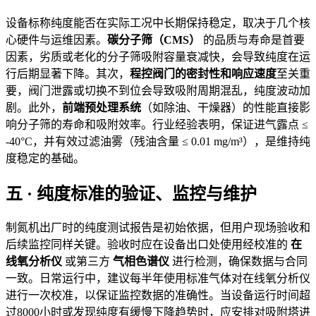
设备标称纯度能否在实际工况中长期保持稳定，取决于几个核
心硬件与运维因素。
碳分子筛（CMS）
的品质与寿命是首要
因素，劣质或老化的分子筛吸附容量衰减快，会导致纯度在运
行后期显著下降。其次，
程控阀门的密封性和响应速度
至关重
要，阀门泄露或切换不到位会导致吸附周期混乱，纯度波动加
剧。此外，
前端预处理系统
（如除油、干燥器）的性能直接影
响分子筛的寿命和吸附效率。行业经验表明，保证进气露点 ≤
-40°C，并有效过滤油雾（残油含量 ≤ 0.01 mg/m³），是维持纯
度稳定的基础。
五 · 纯度标准的验证、监控与维护
制氮机出厂时的纯度测试报告是初始依据，但用户现场验收和
后续监控同样关键。验收时应在设备出口处使用经校准的
在
线氧分析仪
或第三方
气相色谱仪
进行检测，确保数据与合同
一致。日常运行中，建议每半年使用标准气体对在线氧分析仪
进行一次校准，以保证监控数据的准确性。当设备运行时间超
过8000小时或发现纯度有缓慢下降趋势时，应安排对吸附塔进