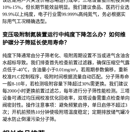
误区是用户只关注价格忽略运行成本，三塔设备虽然初投资高
10%-15%，但长期节能效益明显。我们建议食品、医药行业选
99.9%以上纯度，电子行业需99.999%高纯氮气，务必根据实
际用气工况精确选型。
变压吸附制氮装置运行中纯度下降怎么办？如何维
护碳分子筛延长使用寿命？
纯度下降通常由分子筛老化、吸附周期设置不当或进气含油含
水超标导致。我们排查首先检查前置过滤器，确保压缩空气露
点低于-40℃，含油量小于0.01mg/m³。若周期参数偏移，重新
校准PLC控制程序，吸附时间根据流量自动匹配。分子筛寿命
一般8-10年，若检测吸附容量下降超过30%需更换。我们建议
每2000小时更换前置过滤芯，每年进行分子筛性能检测。三塔
设备可通过均压阀校准优化回收率，双塔设备需重点检查单向
阀密封性。操作注意事项：避免频繁启停，单日启停不超过3
次；开机前预热10分钟使吸附塔温度稳定；定期排放储气罐冷
凝水防止倒灌污染分子筛。