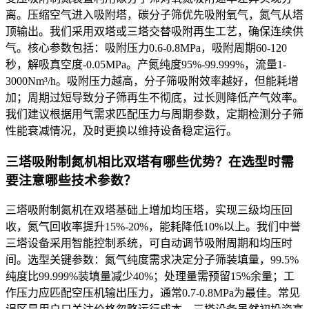
离。压缩空气进入吸附塔，碳分子筛优先吸附氧气，氮气从塔
顶输出。我们采用双塔或三塔交替吸附再生工艺，确保连续供
气。核心参数包括：吸附压力0.6-0.8MPa，吸附周期60-120
秒，解吸真空度-0.05MPa。产氮纯度95%-99.999%，流量1-
3000Nm³/h。吸附压力越高，分子筛吸附效率越好，但能耗增
加；周期过短导致分子筛再生不彻底，过长则降低产气效率。
我们建议根据用气需求匹配压力与周期参数，定期检测分子筛
性能衰减情况，及时更换以维持设备稳定运行。
三塔吸附制氮机相比双塔有哪些优势？在选型时需
要注意哪些技术参数？
三塔吸附制氮机在双塔基础上增加均压塔，实现三级均压回
收，氮气回收率提升15%-20%，能耗降低10%以上。我们中誉
三塔设备采用智能控制系统，可自动调节吸附周期和均压时
间。选型关键参数：氮气纯度需求决定分子筛装填量，99.5%
纯度比99.999%装填量减少40%；处理量需预留15%余量；工
作压力应匹配空压机输出压力，通常0.7-0.8MPa为最佳。常见