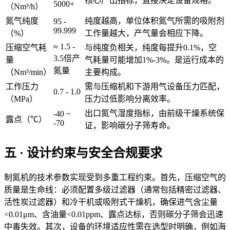
核心产出指标，直接决定设备规格。
5000+
（Nm³/h）
氮气纯度
纯度越高，单位体积氮气所需的吸附剂
95 -
99.999
（%）
工作量越大，产气量会相应下降。
≈ 1.5 -
压缩空气耗
与纯度负相关，纯度每提升0.1%，空
3.5倍产
量
气耗量可能增加1%-3%。是运行成本的
氮量
（Nm³/min）
主要构成。
工作压力
需与压缩机和下游用气设备压力匹配，
0.7 - 1.0
（MPa）
压力过低影响分离效率。
出口氮气湿度指标，由前级干燥系统保
-40 ~
露点（℃）
-70
证，影响碳分子筛寿命。
五 · 设计约束与安全合规要求
制氮机的技术参数实现受到多重工程约束。首先，压缩空气的
质量是生命线：必须配置多级过滤器（通常包括精密过滤器、
活性炭过滤器）和冷干机或吸附式干燥机，确保进气含尘量
<0.01μm、含油量<0.01ppm、露点达标，否则碳分子筛会迅速
中毒失效。其次，设备的环境适应性需在选型时明确，例如海