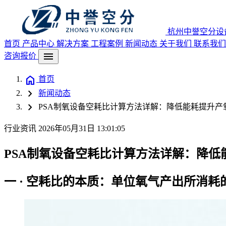
杭州中誉空分设
首页
产品中心
解决方案
工程案例
新闻动态
关于我们
联系我们
menu
咨询报价
home
首页
chevron_right
新闻动态
chevron_right
PSA制氧设备空耗比计算方法详解：降低能耗提升产氧
行业资讯
2026年05月31日 13:01:05
PSA制氧设备空耗比计算方法详解：降低
一 · 空耗比的本质：单位氧气产出所消耗