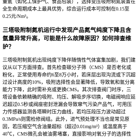
量氩（如化工保护气、食品包装），选择变压吸附制氮装置在
全生命周期成本上最具优势，综合运行成本可控制在0.15至
0.25元/Nm³。
三塔吸附制氮机运行中发现产品氮气纯度下降且含
氩量异常升高，可能是什么故障原因？如何排查维
护？
三塔吸附制氮机出现纯度下降伴随惰性气体富集加剧，我们建
议从以下方面排查。首先检查碳分子筛（CMS）是否老化或
粉化，正常使用寿命约6至8万小时，若床层出现沟流或下沉超
过设计高度的10%，吸附选择性会显著降低，导致氧和氩分离
能力下降，此时需补充或更换CMS。其次排查阀门时序，三
塔设备依赖精确的吸附、均压、解吸步序切换，电磁阀响应延
迟超过0.5秒或阀座密封泄漏会导致窜气污染产品气，可用压
力传感器监测各塔瞬时压力曲线，若均压段压力波动超过
0.3MPa/s则需检修阀组。此外，进气预处理不当也是常见原
因，若压缩空气含油量超标（超过0.01mg/m³）或温度高于
40℃，CMS微孔会被油雾堵塞，直接影响对氧分子的选择性