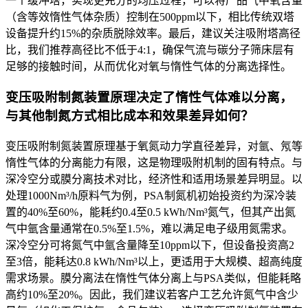
一个缓冲塔，实现更充分的均压过程，可以将产品气中氧含量
（含等效惰性气体杂质）控制在500ppm以下，相比传统双塔
设备提升约15%的杂质脱除效率。最后，建议关注吸附塔高径
比，我们推荐高径比不低于4:1，确保气流与碳分子筛床层有
足够的接触时间，从而优化对氧与惰性气体的分离选择性。
变压吸附制氮装置原理决定了惰性气体难以分离，
与其他制氮方式相比成本和效果差异如何？
变压吸附制氮装置原理基于氧氮动力学直径差异，对氩、氖等
惰性气体的分离能力有限，这是物理吸附机制的固有特点。与
深冷空分或膜分离技术对比，经济性和适用场景差异明显。以
处理1000Nm³/h原料气为例，PSA制氮机初始投资约为深冷装
置的40%至60%，能耗约0.4至0.5 kWh/Nm³氮气，但其产出氮
气中氩含量通常在0.5%至1.5%，难以满足电子级用氮需求。
深冷空分可将氮气中氩含量降至10ppm以下，但设备投资高2
至3倍，能耗达0.8 kWh/Nm³以上，更适用于大规模、超高纯度
需求场景。膜分离法在惰性气体分离上与PSA类似，但能耗略
高约10%至20%。因此，我们建议若客户工艺允许氮气中含少