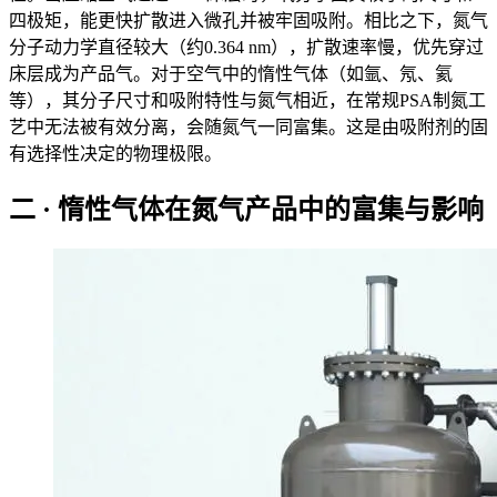
四极矩，能更快扩散进入微孔并被牢固吸附。相比之下，氮气
分子动力学直径较大（约0.364 nm），扩散速率慢，优先穿过
床层成为产品气。对于空气中的惰性气体（如氩、氖、氦
等），其分子尺寸和吸附特性与氮气相近，在常规PSA制氮工
艺中无法被有效分离，会随氮气一同富集。这是由吸附剂的固
有选择性决定的物理极限。
二 · 惰性气体在氮气产品中的富集与影响