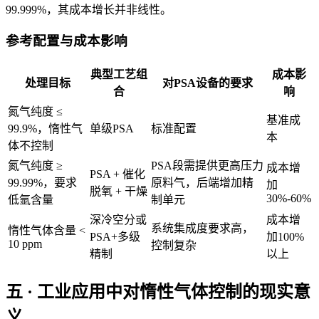
99.999%，其成本增长并非线性。
参考配置与成本影响
典型工艺组
成本影
处理目标
对PSA设备的要求
合
响
氮气纯度 ≤
基准成
99.9%，惰性气
单级PSA
标准配置
本
体不控制
氮气纯度 ≥
PSA段需提供更高压力
成本增
PSA + 催化
99.99%，要求
原料气，后端增加精
加
脱氧 + 干燥
30%-60%
低氩含量
制单元
深冷空分或
成本增
系统集成度要求高，
惰性气体含量 <
PSA+多级
加100%
10 ppm
控制复杂
精制
以上
五 · 工业应用中对惰性气体控制的现实意
义