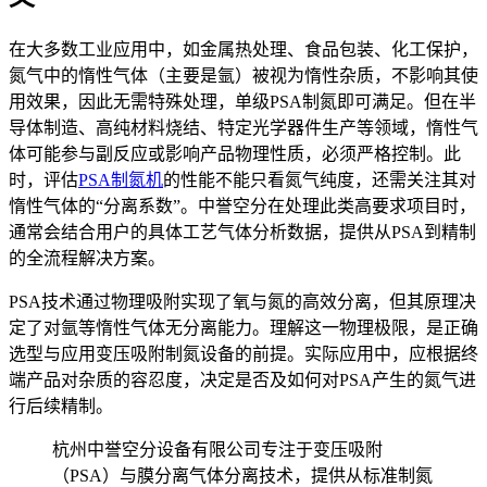
在大多数工业应用中，如金属热处理、食品包装、化工保护，
氮气中的惰性气体（主要是氩）被视为惰性杂质，不影响其使
用效果，因此无需特殊处理，单级PSA制氮即可满足。但在半
导体制造、高纯材料烧结、特定光学器件生产等领域，惰性气
体可能参与副反应或影响产品物理性质，必须严格控制。此
时，评估
PSA制氮机
的性能不能只看氮气纯度，还需关注其对
惰性气体的“分离系数”。中誉空分在处理此类高要求项目时，
通常会结合用户的具体工艺气体分析数据，提供从PSA到精制
的全流程解决方案。
PSA技术通过物理吸附实现了氧与氮的高效分离，但其原理决
定了对氩等惰性气体无分离能力。理解这一物理极限，是正确
选型与应用变压吸附制氮设备的前提。实际应用中，应根据终
端产品对杂质的容忍度，决定是否及如何对PSA产生的氮气进
行后续精制。
杭州中誉空分设备有限公司专注于变压吸附
（PSA）与膜分离气体分离技术，提供从标准制氮