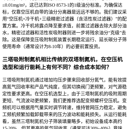
≤0.01mg/m³，这已达到ISO 8573-1的1级油分标准。为确保达
标，仅靠空压机自带的油分分离器是远远不够的。我们建议采
用“空压机+冷干机+三级精密过滤器（含活性炭过滤器）”的配
置方案。冷干机将露点降至要求值，前置过滤器去除大部分油
水，精密过滤器和活性炭吸附器则进一步将残余油分“克级”去
除。这是保障变压吸附制氮装置长期稳定运行、延长碳分子筛
使用寿命（通常设计为8-10年）的必要前置投资。
三塔吸附制氮机相比传统的双塔制氮机，在空压机
选型和运行能耗上有何不同？综合成本如何？
三塔吸附制氮机通过增加均压步骤来回收部分氮气，能有效提
高氮气回收率和产品气纯度，但其切换阀门更频繁，对气源稳
定性要求更高。在空压机选型上，由于三塔制氮机的吸附周期
更短、气流波动更频繁，我们更推荐选配变频螺杆空压机。变
频机可以根据用气量实时调节转速，维持管网压力稳定，避免
工频机频繁加载卸载带来的压力波动和能耗损失。从运行能耗
看，虽然三塔制氮机分子筛装填量略多，初始设备成本高约
15-20%，但其更高的氮气回收率（通常可达30%-40%）意味