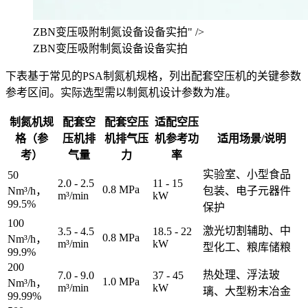
ZBN变压吸附制氮设备设备实拍" />
ZBN变压吸附制氮设备设备实拍
下表基于常见的PSA制氮机规格，列出配套空压机的关键参数
参考区间。实际选型需以制氮机设计参数为准。
制氮机规
配套空
配套空压
适配空压
格（参
压机排
机排气压
机参考功
适用场景/说明
考）
气量
力
率
实验室、小型食品
50
2.0 - 2.5
11 - 15
0.8 MPa
Nm³/h，
包装、电子元器件
m³/min
kW
99.5%
保护
100
激光切割辅助、中
3.5 - 4.5
18.5 - 22
0.8 MPa
Nm³/h，
m³/min
kW
型化工、粮库储粮
99.9%
200
热处理、浮法玻
7.0 - 9.0
37 - 45
1.0 MPa
Nm³/h，
m³/min
kW
璃、大型粉末冶金
99.99%