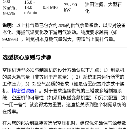
500
15.0 -
油田注氮、大型石
75 - 90
18.0
0.8 MPa
Nm³/h，
kW
化
m³/min
99.5%
说明
：以上排气量已包含约20%的供气余量系数，以应对设备
老化、海拔气温变化及下游用气波动。纯度要求越高（如
99.99%），制氮机本身耗气量越大，需适当上调排气量。
选型核心原则与步骤
空压机选型必须与制氮机的设计方确认以下几点：1）制氮机
的最大耗气量（非等同于产氮量）；2）系统正常运行所需的
工作压力；3）对空气品质的要求（如是否需配置冷冻式干燥
机、
精密过滤器
）。对于要求连续供气的三塔或多塔制氮系
统，空压机的可靠性（如采用永磁变频机型）和冗余配置（如
“一用一备”）就变得尤为重要，这直接关系到整个制氮系统的
在线率。
在为您的PSA制氮装置选配空压机时，建议优先确保气源参数