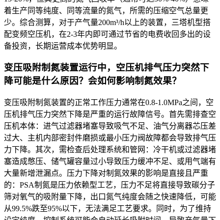
着生产同等纯度、同等流量的氮气，所需的压缩空气总量更
少。综合测算，对于产气量200m³/h以上的装置，三塔机型搭
配变频空压机，在2-3年内即可通过节省的电费收回多出的设
备投资，长期运营成本优势明显。
变压吸附制氮装置运行中，空压机排气压力突然下
降可能是什么原因？会如何影响制氮效果？
变压吸附制氮装置的正常工作压力通常在0.8-1.0MPa之间，空
压机排气压力突然下降是严重的运行故障信号。首先需排查空
压机本体：进气过滤器堵塞导致吸气不足、油气分离器芯压差
过大、主机内部密封件磨损或最小压力阀故障都会导致排气压
力下降。其次，需检查后处理系统和管网：冷干机或过滤器堵
塞造成憋压、储气罐容量过小导致压力缓冲不足、或用气端有
大量新增泄漏点。压力下降对制氮效果的影响是直接且严重
的：PSA制氮是压力依赖型工艺，压力不足将直接导致碳分子
筛对氧气的吸附量下降，出口氮气纯度会随之快速降低，可能
从99.5%跌至95%以下，无法满足工艺要求。同时，为了维持