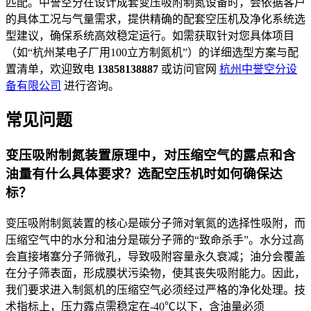
匹配。中誉空分在设计成套变压吸附制氮设备时，会依据客户
的具体工况与气量需求，提供精确的配套空压机及净化系统选
型建议，确保系统高效稳定运行。如需获取针对您具体项目
（如“杭州某电子厂用100立方制氮机”）的详细选型方案与配
置清单，欢迎致电
13858138887
或访问官网
杭州中誉空分设
备有限公司
进行咨询。
常见问题
变压吸附制氮装置原理中，对压缩空气的露点和含
油量有什么具体要求？选配空压机时如何确保达
标？
变压吸附制氮装置的核心是碳分子筛对氧氮的选择性吸附，而
压缩空气中的水分和油分是碳分子筛的“致命杀手”。水分过高
会直接堵塞分子筛微孔，导致吸附容量永久衰减；油分会覆盖
在分子筛表面，形成膜状污染物，使其丧失吸附能力。因此，
我们要求进入制氮机的压缩空气必须经过严格的净化处理。技
术指标上，压力露点需稳定在-40℃以下，含油量必须