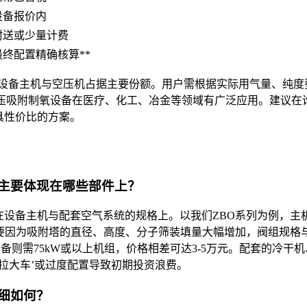
设备报价内
附送或少量计费
最终配置精确核算**
设备主机与空压机占据主要份额。用户需根据实际用气量、纯度
压吸附制氧设备在医疗、化工、冶金等领域有广泛应用。建议在询
具性价比的方案。
异主要体现在哪些部件上？
设备主机与配套空气系统的规格上。以我们ZBO系列为例，主机成
-40万，这主要因为吸附塔的直径、高度、分子筛装填量大幅增加，阀
Nm³/h设备则需75kW或以上机组，价格相差可达3-5万元。配
拉大车’或过度配置导致初期投资浪费。
细如何？