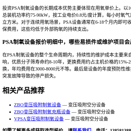
投资PSA制氧设备的长期成本优势主要体现在用氧单价上。以10
总装机功率约75-90kW，按工业电价0.8元/度计算，每小时氧气直
立方米。对于连续用氧场景，PSA设备通常在6-18个月内即
保费用，这些均低于外部购氧的持续支出。
PSA制氧设备报价明细中，哪些易损件或维护项目
在PSA制氧设备的整个生命周期内，持续性的维护成本主要
响，优质分子筛寿命约8-10年，更换费用约占主机价格的15
换，年均费用在3000-8000元不等。最后是设备的年度预
突发故障导致的停产损失。
相关产品推荐
ZBO变压吸附制氧设备
— 变压吸附空分设备
ZBO变压吸附制氧充瓶设备
— 变压吸附空分设备
VPSA变压吸附制氧设备
— 变压吸附空分设备
如需了解更多或获取选型报价，请
联系我们
。电话：138581388