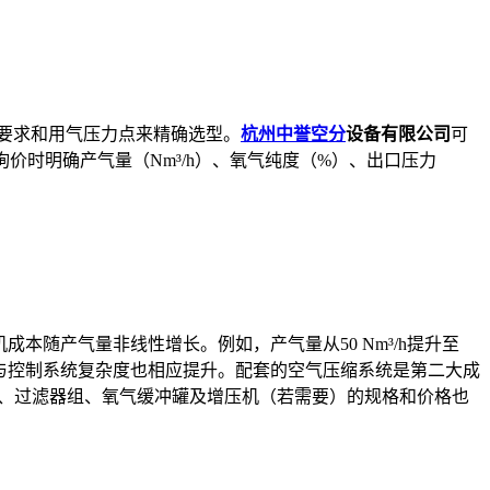
要求和用气压力点来精确选型。
杭州中誉空分
设备有限公司
可
价时明确产气量（Nm³/h）、氧气纯度（%）、出口压力
本随产气量非线性增长。例如，产气量从50 Nm³/h提升至
组规格与控制系统复杂度也相应提升。配套的空气压缩系统是第二大成
套的冷干机、过滤器组、氧气缓冲罐及增压机（若需要）的规格和价格也