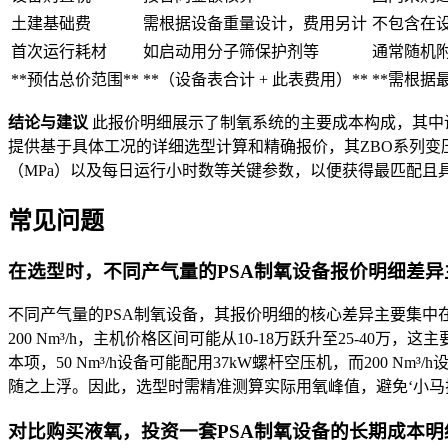
土建基础费
需根据设备重量设计，费用另计
不包含在
首次运行耗材
如启动用分子筛保护剂等
通常随机
**预估总价范围**
**（设备表合计 + 此表费用）**
**需根据
结论与建议
此报价明细展示了制氧系统的主要成本构成，其中
提供基于具体工况的详细选型计算和精确报价，其ZBO系列变
（MPa）以及每日运行小时数等关键参数，以便获得最匹配且
常见问题
在选型时，不同产气量的PSA制氧设备报价明细差
不同产气量的PSA制氧设备，其报价明细的核心差异主要集中在
200 Nm³/h，主机价格区间可能从10-18万跃升至25
本项，50 Nm³/h设备可能配用37kW螺杆空压机，而200 
随之上浮。因此，选型时需精准测算实际用氧峰值，避免‘小马
对比购买液氧，投资一套PSA制氧设备的长期成本明