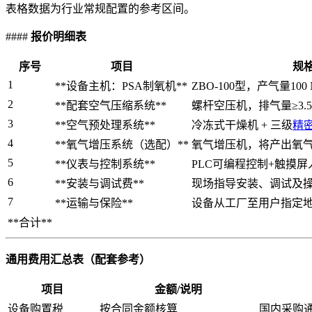
表格数据为行业常规配置的参考区间。
####
报价明细表
序号
项目
规
1
**设备主机：PSA制氧机**
ZBO-100型，产气量100
2
**配套空气压缩系统**
螺杆空压机，排气量≥3.5 m³
3
**空气预处理系统**
冷冻式干燥机 + 三级
精
4
**氧气增压系统（选配）**
氧气增压机，将产出氧气压
5
**仪表与控制系统**
PLC可编程控制+触摸
6
**安装与调试费**
现场指导安装、调试及
7
**运输与保险**
设备从工厂至用户指定
**合计**
通用费用汇总表（配套参考）
项目
金额/说明
设备购置税
按合同金额核算
国内采购