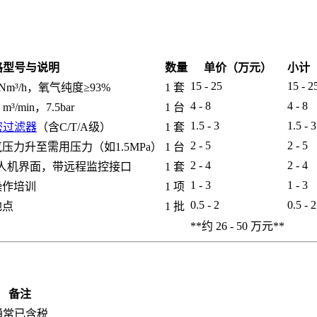
格型号与说明
数量
单价（万元）
小计
15 - 25
15 - 2
 Nm³/h，氧气纯度≥93%
1 套
4 - 8
4 - 8
/min，7.5bar
1 台
1.5 - 3
1.5 - 3
密过滤器
（含C/T/A级）
1 套
2 - 5
2 - 5
力升至需用压力（如1.5MPa）
1 台
2 - 4
2 - 4
屏人机界面，带远程监控接口
1 套
1 - 3
1 - 3
操作培训
1 项
0.5 - 2
0.5 - 2
地点
1 批
**约 26 - 50 万元**
备注
通常已含税