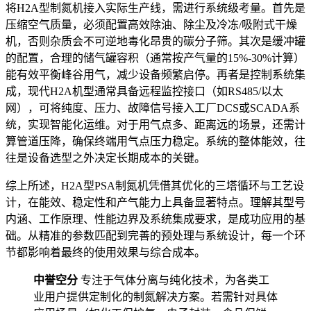
将H2A型制氮机接入实际生产线，需进行系统级考量。首先是
压缩空气质量，必须配置高效除油、除尘及冷冻/吸附式干燥
机，否则杂质会不可逆地毒化昂贵的碳分子筛。其次是缓冲罐
的配置，合理的储气罐容积（通常按产气量的15%-30%计算）
能有效平衡峰谷用气，减少设备频繁启停。再者是控制系统集
成，现代H2A机型通常具备远程监控接口（如RS485/以太
网），可将纯度、压力、故障信号接入工厂DCS或SCADA系
统，实现智能化运维。对于用气点多、距离远的场景，还需计
算管道压降，确保终端用气点压力稳定。系统的整体能效，往
往是设备选型之外决定长期成本的关键。
综上所述，H2A型PSA制氮机凭借其优化的三塔循环与工艺设
计，在能效、稳定性和产气能力上具备显著特点。理解其型号
内涵、工作原理、性能边界及系统集成要求，是成功应用的基
础。从精准的参数匹配到完善的预处理与系统设计，每一个环
节都影响着最终的使用效果与综合成本。
中誉空分
专注于气体分离与纯化技术，为各类工
业用户提供定制化的制氮解决方案。若需针对具体