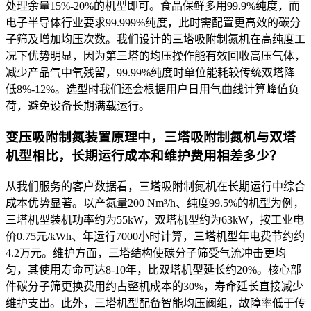
处理余量15%-20%的机型即可。食品保鲜多用99.9%纯度，而
电子半导体行业要求99.999%纯度，此时需配置更高效的碳分
子筛及增加均压次数。我们设计的三塔吸附制氮机在高纯度工
况下优势明显，因为第三塔的均压操作能有效回收高压气体，
减少产品气中氧残留，99.99%纯度时单位能耗较传统双塔降
低8%-12%。选型时我们还会根据用户日用气曲线计算峰值负
荷，避免设备长期满载运行。
变压吸附制氮装置原理中，三塔吸附制氮机与双塔
机型相比，长期运行成本和维护费用相差多少？
从我们服务的客户数据看，三塔吸附制氮机在长期运行中综合
成本优势显著。以产氮量200 Nm³/h、纯度99.5%的机型为例，
三塔机型装机功率约为55kW，双塔机型约为63kW，按工业电
价0.75元/kWh、年运行7000小时计算，三塔机型年电费节约约
4.2万元。维护方面，三塔结构使碳分子筛受气流冲击更均
匀，其使用寿命可达8-10年，比双塔机型延长约20%。核心部
件碳分子筛更换费用约占整机成本的30%，寿命延长直接减少
维护支出。此外，三塔机型配备智能均压阀组，故障率低于传