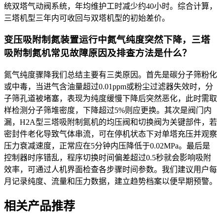
统双塔气动阀系统，年均维护工时减少约40小时。综合计算，
三塔机型三年内可收回与双塔机型的初始差价。
变压吸附制氮装置运行中氮气纯度突然下降，三塔
吸附制氮机常见故障原因及排查方法是什么？
氮气纯度骤降我们总结主要有三类原因。首先是碳分子筛粉化
或中毒，当进气含油量超过0.01ppm或粉尘过滤器失效时，分
子筛孔道被堵塞，表现为纯度缓慢下降后突然恶化，此时需取
样检测分子筛堆密度，下降超过5%则应更换。其次是阀门内
漏，H2A型三塔吸附制氮机的均压阀和切换阀为关键部件，若
密封件老化导致气体串流，可在停机状态下对单塔充压并观察
压力衰减速度，正常应在5分钟内压降低于0.02MPa。最后是
控制器时序错乱，程序切换时间偏差超过0.5秒就会影响吸附
效率，可通过人机界面检查各步骤时间参数。我们建议用户每
月记录纯度、流量和压力数据，建立趋势档案以便早期预警。
相关产品推荐