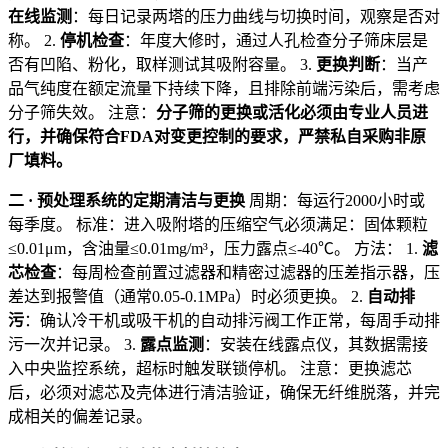
在线监测
：每日记录两塔的压力曲线与切换时间，观察是否对
称。 2.
停机检查
：年度大修时，通过人孔检查分子筛床层是
否有凹陷、粉化，取样测试其吸附容量。 3.
更换判断
：当产
品气纯度在额定流量下持续下降，且排除前端污染后，需考虑
分子筛失效。 注意：
分子筛的更换或活化必须由专业人员进
行，并确保符合FDA对变更控制的要求，严禁私自采购非原
厂填料。
二 · 预处理系统的定期清洁与更换
周期：每运行2000小时或
每季度。 标准：进入吸附塔的压缩空气必须满足：固体颗粒
≤0.01μm，含油量≤0.01mg/m³，压力露点≤-40℃。 方法： 1.
滤
芯检查
：每周检查前置过滤器和精密过滤器的压差指示器，压
差达到报警值（通常0.05-0.1MPa）时必须更换。 2.
自动排
污
：确认冷干机或吸干机的自动排污阀工作正常，每周手动排
污一次并记录。 3.
露点监测
：安装在线露点仪，其数据需接
入中央监控系统，超标时触发联锁停机。 注意：更换滤芯
后，必须对滤芯及壳体进行清洁验证，确保无纤维脱落，并完
成相关的偏差记录。