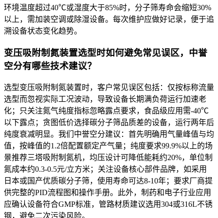
环境温度超过40℃或湿度大于85%时，分子筛寿命会缩短30%
以上，需加装空调或除湿设备。每次维护应做好记录，便于追
溯设备状态变化趋势。
变压吸附制氮装置选型时如何避免常见误区，中誉
空分有哪些技术建议？
选型变压吸附制氮装置时，客户常见误区包括：仅按标称流量
选型而忽视实际工况波动，导致设备长期满负荷运行加速老
化；只关注氮气纯度指标忽略露点要求，食品级应用需-40℃
以下露点；贪图低价选择碳分子筛品质差的设备，运行两年后
纯度衰减明显。我们中誉空分建议：首先明确用气量峰值与均
值，按峰值的1.2倍配置额定产气量；纯度要求99.9%以上的场
景推荐三塔吸附制氮机，均压设计可降低能耗约20%，单位制
氮成本约0.3-0.5元/立方米；关注设备核心部件品牌，如采用
日本或国产优质碳分子筛，使用寿命可达8-10年；要求厂商提
供完整的PID流程图和操作手册。此外，制药和电子行业应用
应确认设备符合GMP标准，管路材质建议选用304或316L不锈
钢，避免二次污染风险。