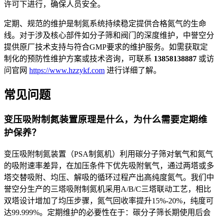
许可下进行，确保人员安全。
定期、规范的维护是制氮系统持续稳定提供合格氮气的生命
线。对于涉及核心部件如分子筛和阀门的深度维护，中誉空分
提供原厂技术支持与符合GMP要求的维护服务。如需获取定
制化的预防性维护方案或技术咨询，可联系
13858138887
或访
问官网
https://www.hzzykf.com
进行详细了解。
常见问题
变压吸附制氮装置原理是什么，为什么需要定期维
护保养？
变压吸附制氮装置（PSA制氮机）利用碳分子筛对氧气和氮气
的吸附速率差异，在加压条件下优先吸附氧气，通过两塔或多
塔交替吸附、均压、解吸的循环过程产出高纯度氮气。我们中
誉空分生产的三塔吸附制氮机采用A/B/C三塔联动工艺，相比
双塔设计增加了均压步骤，氮气回收率提升15%-20%，纯度可
达99.999%。定期维护的必要性在于：碳分子筛长期使用后会