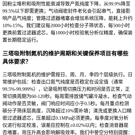
因粉尘堆积和吸附性能衰减导致产氮纯度下降，从99.9%降至
99.5%以下即需更换；气动阀密封件老化会引起串气，直接影
响产品气纯度；管路过滤器堵塞会增加系统压降，能耗上升约
10%-15%。我们建议每2000小时检查分子筛状态，每500小时
更换前置过滤器滤芯，每1000小时校验氧分析仪精度，确保装
置长期稳定运行。
三塔吸附制氮机的维护周期和关键保养项目有哪些
具体要求？
三塔吸附制氮机的维护需按日、周、月、季四个层级执行。日
常维护包括：检查出口氮气纯度是否稳定在设定值（通常
99.5%-99.999%），记录吸附塔切换压力和时间是否正常，正
常切换周期为60-120秒。每周需排放储气罐冷凝水，检查气动
阀动作是否灵敏，阀门响应时间应小于0.5秒。每月重点检测
碳分子筛床层高度，沉降超过10%需补填；清洗或更换入口精
密过滤器滤芯，压差超过0.1MPa必须更换。每季度对氧分析
仪进行标定校准，误差应控制在±0.02%以内；检查消音器是
否堵塞，背压升高会影响解吸效率。我们中誉空分特别提醒：