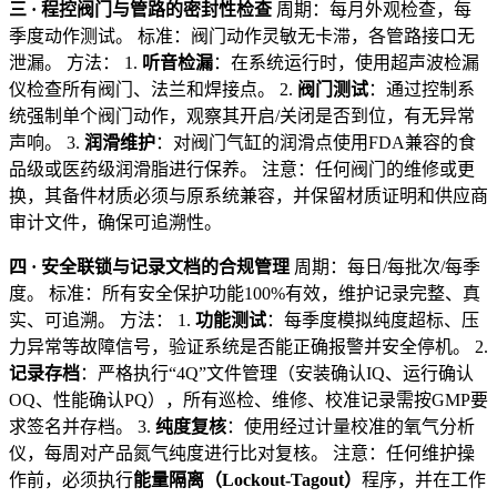
三 · 程控阀门与管路的密封性检查
周期：每月外观检查，每
季度动作测试。 标准：阀门动作灵敏无卡滞，各管路接口无
泄漏。 方法： 1.
听音检漏
：在系统运行时，使用超声波检漏
仪检查所有阀门、法兰和焊接点。 2.
阀门测试
：通过控制系
统强制单个阀门动作，观察其开启/关闭是否到位，有无异常
声响。 3.
润滑维护
：对阀门气缸的润滑点使用FDA兼容的食
品级或医药级润滑脂进行保养。 注意：任何阀门的维修或更
换，其备件材质必须与原系统兼容，并保留材质证明和供应商
审计文件，确保可追溯性。
四 · 安全联锁与记录文档的合规管理
周期：每日/每批次/每季
度。 标准：所有安全保护功能100%有效，维护记录完整、真
实、可追溯。 方法： 1.
功能测试
：每季度模拟纯度超标、压
力异常等故障信号，验证系统是否能正确报警并安全停机。 2.
记录存档
：严格执行“4Q”文件管理（安装确认IQ、运行确认
OQ、性能确认PQ），所有巡检、维修、校准记录需按GMP要
求签名并存档。 3.
纯度复核
：使用经过计量校准的氧气分析
仪，每周对产品氮气纯度进行比对复核。 注意：任何维护操
作前，必须执行
能量隔离（Lockout-Tagout）
程序，并在工作