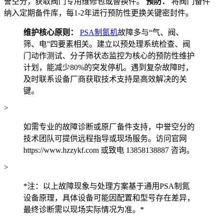
誉空分，获取阀门专用维修包或替换件。
预防：
将阀门备件
纳入定期备件库，每1-2年进行预防性更换关键密封件。
维护核心原则：
PSA制氮机
故障多与“气、阀、
筛、电”四要素相关。建立以预处理系统检查、阀
门动作测试、分子筛状态监控为核心的预防性维护
计划，能减少80%的突发停机。遇到复杂故障时，
及时联系设备厂商获取技术支持是高效解决的关
键。
>
如需专业的故障诊断或原厂备件支持，中誉空分的
技术团队可提供远程指导或现场服务。访问官网
https://www.hzzykf.com 或致电 13858138887 咨询。
>
*注：以上故障现象与处理方案基于通用PSA制氮
设备原理，具体设备可能因配置和型号存在差异，
最终诊断需以现场实际情况为准。*