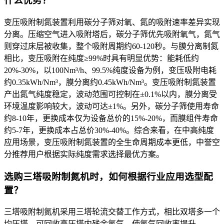
什么优势？
变压吸附制氮装置利用碳分子筛对氧、氮的吸附速率差异实现
分离。压缩空气进入吸附塔后，碳分子筛优先吸附氧气，氮气
则穿过床层被收集，整个吸附周期约60-120秒。与膜分离制氮
相比，变压吸附在纯度≥99%时具有明显优势：能耗低约
20%-30%，以100Nm³/h、99.5%纯度设备为例，变压吸附电耗
约0.35kWh/Nm³，膜分离约0.45kWh/Nm³。变压吸附制氮装置
产出氮气纯度稳定，波动范围可控制在±0.1%以内，膜分离受
环境温度影响较大，波动可达±1%。另外，碳分子筛使用寿命
约8-10年，更换成本仅为设备总价的15%-20%，而膜组件寿命
约5-7年，更换成本占总价30%-40%。综合来看，在中高纯度
应用场景，变压吸附制氮装置的全生命周期成本更低，中誉空
分推荐用户根据实际纯度需求选择最优方案。
选购三塔吸附制氮机时，如何根据行业应用选型配
置？
三塔吸附制氮机采用三塔轮流交替工作方式，相比双塔多一个
均压塔，可回收高压塔内残余氮气，使氮气回收率提升