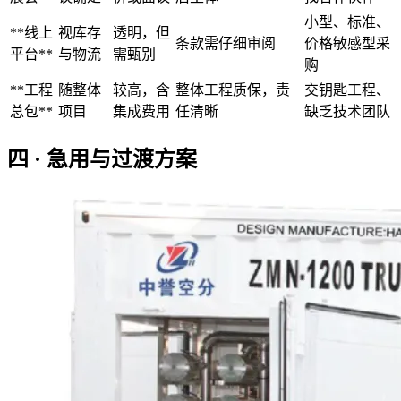
小型、标准、
**线上
视库存
透明，但
条款需仔细审阅
价格敏感型采
平台**
与物流
需甄别
购
**工程
随整体
较高，含
整体工程质保，责
交钥匙工程、
总包**
项目
集成费用
任清晰
缺乏技术团队
四 · 急用与过渡方案