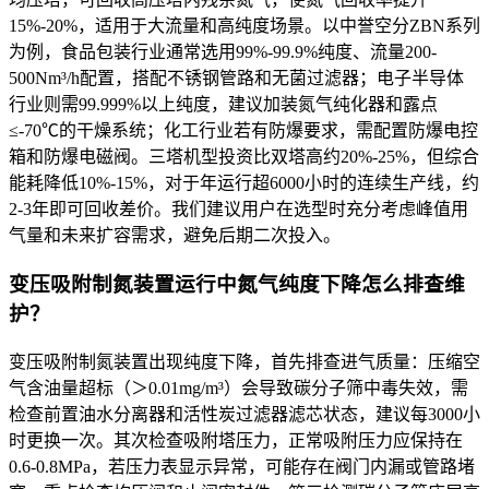
15%-20%，适用于大流量和高纯度场景。以中誉空分ZBN系列
为例，食品包装行业通常选用99%-99.9%纯度、流量200-
500Nm³/h配置，搭配不锈钢管路和无菌过滤器；电子半导体
行业则需99.999%以上纯度，建议加装氮气纯化器和露点
≤-70℃的干燥系统；化工行业若有防爆要求，需配置防爆电控
箱和防爆电磁阀。三塔机型投资比双塔高约20%-25%，但综合
能耗降低10%-15%，对于年运行超6000小时的连续生产线，约
2-3年即可回收差价。我们建议用户在选型时充分考虑峰值用
气量和未来扩容需求，避免后期二次投入。
变压吸附制氮装置运行中氮气纯度下降怎么排查维
护？
变压吸附制氮装置出现纯度下降，首先排查进气质量：压缩空
气含油量超标（＞0.01mg/m³）会导致碳分子筛中毒失效，需
检查前置油水分离器和活性炭过滤器滤芯状态，建议每3000小
时更换一次。其次检查吸附塔压力，正常吸附压力应保持在
0.6-0.8MPa，若压力表显示异常，可能存在阀门内漏或管路堵