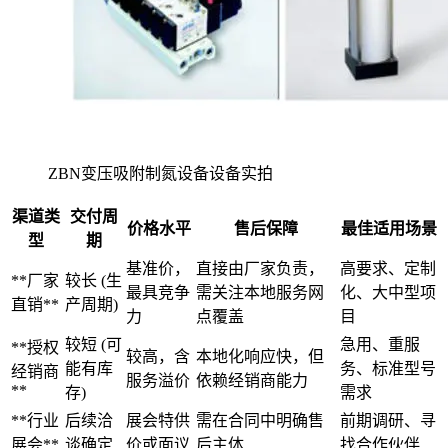
ZBN变压吸附制氮设备设备实拍
渠道类
交付周
价格水平
售后保障
最佳适用场景
型
期
基准价，
直接由厂家负责，
高要求、定制
**厂家
较长 (生
最具竞争
需关注本地服务网
化、大中型项
直销**
产周期)
力
点覆盖
目
较短 (可
急用、重服
**授权
较高，含
本地化响应快，但
能有库
务、标准型号
经销商
服务溢价
依赖经销商能力
**
存)
需求
**行业
后续洽
展会特供
需在合同中明确售
前期调研、寻
展会**
谈确定
价或面议
后主体
找合作伙伴