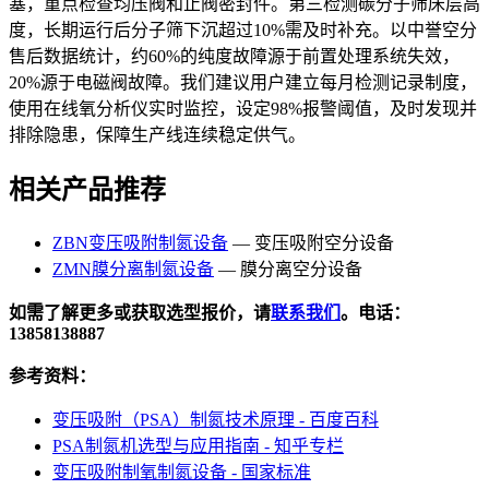
塞，重点检查均压阀和止阀密封件。第三检测碳分子筛床层高
度，长期运行后分子筛下沉超过10%需及时补充。以中誉空分
售后数据统计，约60%的纯度故障源于前置处理系统失效，
20%源于电磁阀故障。我们建议用户建立每月检测记录制度，
使用在线氧分析仪实时监控，设定98%报警阈值，及时发现并
排除隐患，保障生产线连续稳定供气。
相关产品推荐
ZBN变压吸附制氮设备
— 变压吸附空分设备
ZMN膜分离制氮设备
— 膜分离空分设备
如需了解更多或获取选型报价，请
联系我们
。电话：
13858138887
参考资料：
变压吸附（PSA）制氮技术原理 - 百度百科
PSA制氮机选型与应用指南 - 知乎专栏
变压吸附制氧制氮设备 - 国家标准