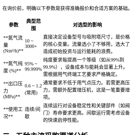
在询价前，明确以下参数是获得准确报价和合适方案的基础。
典型范
参数
对选型的影响
围
直接决定设备型号与吸附塔尺寸，是价格
**氮气流
10 ~
的核心变量。流量选小了不够用，选大了
量
3000+
(Nm³/h)**
造成初始投资与运行能耗的浪费。
纯度要求每提高一个等级（如从99%到
**氮气纯
95% ~
99.9%），设备成本与能耗会显著上升。
99.999%
度 (%)**
需根据用气终端工艺要求严格确定。
通常要求不低于用气点压力。若需更高压
**出口压
0.6 ~ 1.2
力，需额外配置增压机，这是一笔重要增
力
(常用)
(MPa)**
项。
连续运行对设备稳定性和关键部件（如阀
**使用工
连续/间
门）寿命要求更高。间歇运行需考虑设备
况**
歇
的快速启停性能。