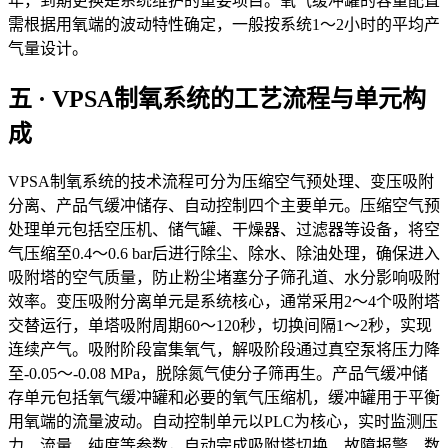
年，到期更换是系统维护的重要项目。氧气缓冲罐的容量配置
需根据用氧端的波动特性确定，一般按系统1～2小时的平均产
气量设计。
五 · VPSA制氧系统的工艺流程与单元构
成
VPSA制氧系统的技术流程可分为压缩空气预处理、变压吸附
分离、产品气缓冲储存、自动控制四个主要单元。压缩空气预
处理单元包括空压机、储气罐、干燥器、过滤器等设备，将空
气压缩至0.4～0.6 bar后进行除尘、除水、除油处理，确保进入
吸附塔的空气质量，防止粉尘堵塞分子筛孔道、水分影响吸附
效率。变压吸附分离单元是系统核心，通常采用2～4个吸附塔
交替运行，单塔吸附周期60～120秒，切换间隔1～2秒，实现
连续产气。吸附阶段富集氧气，解吸阶段通过真空泵将压力降
至-0.05～-0.08 MPa，脱除氮气使分子筛再生。产品气缓冲储
存单元包括氧气缓冲罐和必要的氧气压缩机，缓冲罐用于平衡
用氧端的流量波动。自动控制单元以PLC为核心，实时监测压
力、流量、纯度等参数，自动完成吸附塔切换、故障报警、数