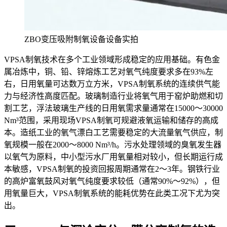
ZBO变压吸附制氧设备设备实拍
VPSA制氧技术在多个工业领域形成稳定的应用基础。有色金
属冶炼中，铜、铅、锌熔炼工艺对氧气纯度要求多在93%左
右，日用氧量可达数万立方米，VPSA制氧系统的连续供气能
力与经济性高度匹配。玻璃制造行业将氧气用于窑炉助燃和切
割工艺，浮法玻璃生产线的日用氧需求量通常在15000～30000
Nm³范围，采用现场VPSA制氧可规避液氧运输和储存的高成
本。造纸工业的氧气漂白工艺需要稳定的大流量氧气供应，制
氧规模一般在2000～8000 Nm³/h。污水处理领域的臭氧发生器
以氧气为原料，中小型污水厂用氧量相对较小，但长期运行成
本敏感，VPSA制氧的投资回报周期通常在2～3年。钢铁行业
的高炉富氧鼓风对氧气纯度要求较低（通常90%～92%），但
用氧量巨大，VPSA制氧系统的能耗优势在此类工况下尤为突
出。