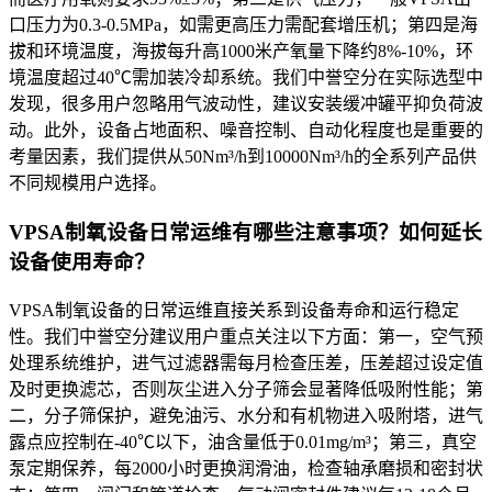
口压力为0.3-0.5MPa，如需更高压力需配套增压机；第四是海
拔和环境温度，海拔每升高1000米产氧量下降约8%-10%，环
境温度超过40℃需加装冷却系统。我们中誉空分在实际选型中
发现，很多用户忽略用气波动性，建议安装缓冲罐平抑负荷波
动。此外，设备占地面积、噪音控制、自动化程度也是重要的
考量因素，我们提供从50Nm³/h到10000Nm³/h的全系列产品供
不同规模用户选择。
VPSA制氧设备日常运维有哪些注意事项？如何延长
设备使用寿命？
VPSA制氧设备的日常运维直接关系到设备寿命和运行稳定
性。我们中誉空分建议用户重点关注以下方面：第一，空气预
处理系统维护，进气过滤器需每月检查压差，压差超过设定值
及时更换滤芯，否则灰尘进入分子筛会显著降低吸附性能；第
二，分子筛保护，避免油污、水分和有机物进入吸附塔，进气
露点应控制在-40℃以下，油含量低于0.01mg/m³；第三，真空
泵定期保养，每2000小时更换润滑油，检查轴承磨损和密封状