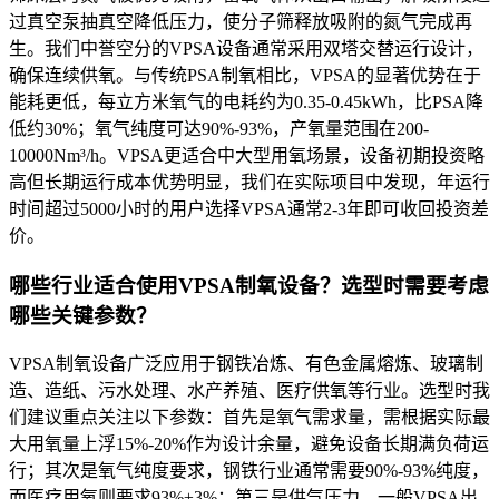
过真空泵抽真空降低压力，使分子筛释放吸附的氮气完成再
生。我们中誉空分的VPSA设备通常采用双塔交替运行设计，
确保连续供氧。与传统PSA制氧相比，VPSA的显著优势在于
能耗更低，每立方米氧气的电耗约为0.35-0.45kWh，比PSA降
低约30%；氧气纯度可达90%-93%，产氧量范围在200-
10000Nm³/h。VPSA更适合中大型用氧场景，设备初期投资略
高但长期运行成本优势明显，我们在实际项目中发现，年运行
时间超过5000小时的用户选择VPSA通常2-3年即可收回投资差
价。
哪些行业适合使用VPSA制氧设备？选型时需要考虑
哪些关键参数？
VPSA制氧设备广泛应用于钢铁冶炼、有色金属熔炼、玻璃制
造、造纸、污水处理、水产养殖、医疗供氧等行业。选型时我
们建议重点关注以下参数：首先是氧气需求量，需根据实际最
大用氧量上浮15%-20%作为设计余量，避免设备长期满负荷运
行；其次是氧气纯度要求，钢铁行业通常需要90%-93%纯度，
而医疗用氧则要求93%±3%；第三是供气压力，一般VPSA出