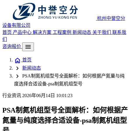
杭州中誉空分
设备有限公司
首页
产品中心
解决方案
工程案例
新闻动态
关于我们
联系我
们
menu
咨询报价
home
首页
chevron_right
新闻动态
chevron_right
PSA制氮机组型号全面解析：如何根据产氮量与纯
度选择合适设备-psa制氮机组型号
行业资讯
2026年06月14日 10:01:23
PSA制氮机组型号全面解析：如何根据产
氮量与纯度选择合适设备-psa制氮机组型
号