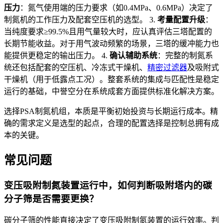
压力
：氮气使用端的压力要求（如0.4MPa、0.6MPa）决定了
制氮机的工作压力及配套空压机的选型。 3.
考量配置升级
：
当纯度要求≥99.5%且用气量较大时，应认真评估三塔配置的
长期节能收益。对于用气波动频繁的场景，三塔的缓冲能力也
能提供更稳定的输出压力。 4.
确认辅助系统
：完整的制氮系
统还包括配套的空压机、冷冻式干燥机、
精密过滤器
及吸附式
干燥机（用于低露点工况）。整套系统的集成与匹配性是稳定
运行的基础，中誉空分在系统成套方面提供标准化解决方案。
选择PSA制氮机组，本质是平衡初始投资与长期运行成本。精
确的需求定义是选型的起点，合理的配置选择是控制总拥有成
本的关键。
常见问题
变压吸附制氮装置运行中，如何判断吸附塔内的碳
分子筛是否需要更换？
碳分子筛的性能直接决定了变压吸附制氮装置的运行效率。判