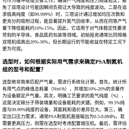
可作为缓冲塔或交替工作，确保产气纯度和压力高度稳定，避
免了双塔设计可能因瞬间负荷过大导致的纯度波动。二是在追
求极高纯度（如99.999%）时，三塔设计通过增加均压次数和
更充分的吸附过程，能显著提升氮气回收率，从而在同等产气
量下降低能耗约10%-15%。因此，它适用于对气体稳定性要求
苛刻的半导体、食品医药包装等领域。初始投资通常比同规格
双塔机组高出20%-30%，但长期运行的节能收益在特定工况下
更为可观。
选型时，如何根据实际用气需求来确定PSA制氮机
组的型号和配置？
选型绝非简单匹配产气量，需进行系统化计算。首先，统计所
有用气点的峰值总耗量（Nm³/h），并增加10%-20%的余量作
为设备额定产气量。其次，明确工艺要求的氮气纯度（%），
这是决定碳分子筛装填量和设备能耗的关键。例如，99.5%纯
度与99.99%纯度的设备，其能耗和造价差异巨大。第三，确
定出口压力需求，通常PSA制氮机直接输出为0.5-0.8MPa，若
需要更高压力，则需在选型时考虑配置增压机。最后，需评估