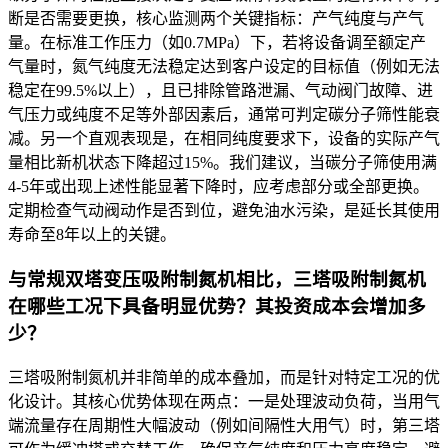
断是否需要更换，核心监测两个关键指标：产气纯度与产气
量。在标准工作压力（如0.7MPa）下，若将设备调至额定产
气量时，氮气纯度无法稳定达到客户设定的目标值（例如无法
稳定在99.5%以上），且已排除管路泄漏、气动阀门故障、进
气压力或纯度不足等外部因素后，通常可判定碳分子筛性能衰
减。另一个直观表现是，在相同纯度要求下，设备的实际产气
量相比新机状态下降超过15%。我们建议，当碳分子筛使用满
4-5年或出现上述性能显著下降时，应考虑部分或全部更换。
定期检查气动阀动作是否到位，避免油水污染，是延长其使用
寿命至8年以上的关键。
与常规双塔变压吸附制氮机相比，三塔吸附制氮机
在哪些工况下具备明显优势？其投资成本会增加多
少？
三塔吸附制氮机并非简单的成本叠加，而是针对特定工况的优
化设计。其核心优势体现在两点：一是处理波动负荷，当用气
端流量存在周期性大幅波动（例如间隔性大用气）时，第三塔