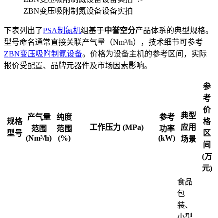
ZBN变压吸附制氮设备设备实拍
下表列出了
PSA制氮机
组基于
中誉空分
产品体系的典型规格。
型号命名通常直接关联产气量（Nm³/h），技术细节可参考
ZBN变压吸附制氮设备
。价格为设备主机的参考区间，实际
报价受配置、品牌元器件及市场因素影响。
参
考
价
典型
产气量
纯度
参考
规格
格
工作压力 (MPa)
应用
范围
范围
功率
型号
区
(Nm³/h)
(%)
(kW)
场景
间
(万
元)
食品
包
装、
小型