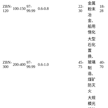
金属
ZBN-
97-
22-
18-
100-150
0.6-0.8
粉末
120
99.99
30
28
冶
金、
船用
惰化
大型
石化
置
换、
玻璃
ZBN-
97-
45-
40-
200-400
0.6-1.0
300
99.99
75
70
制
造、
煤矿
防灭
火
大规
模光