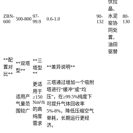
伏拉
晶、
水泥
ZBN-
97-
90-
80-
500-800
0.6-1.0
600
99.9
132
130
窑协
同处
置、
油田
驱替
**配
**三
**双塔
置对
**差异说明**
塔型
型**
**
比**
三塔通过增加一个吸附
更适
塔进行“缓冲”或“均
用于
适用产
压”，在≥99.5%纯度下
≥150
Nm³/h
气量范
可提升气体回收率
的高
围较广
5%-8%，降低压缩空气
纯度
单耗，长期运行更经
需求
济。