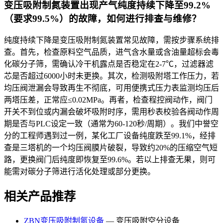
变压吸附制氮装置出现产气纯度持续下降至99.2%
（要求99.5%）的故障，如何进行排查与维修？
纯度持续下降是变压吸附制氮装置常见故障，需按步骤系统排
查。首先，检查原料空气品质，进气含水量或含油量超标会毒
化碳分子筛，需确认冷干机露点是否稳定在2-7℃，过滤器滤
芯是否超过6000小时未更换。其次，检测吸附塔工作压力，若
均压阀泄漏会导致再生不彻底，可用便携式压力表监测均压后
两塔压差，正常应≤0.02MPa。再者，检查程控阀动作，阀门
开关不到位或内漏会破坏吸附时序，需用秒表校验各阀动作周
期是否与PLC设定一致（通常为60-120秒/周期）。我们中誉空
分的工程师遇到过一例，某化工厂设备纯度跌至99.1%，经排
查是三塔机的一个均压阀膜片破裂，导致约20%的压缩空气短
路，更换阀门后纯度即恢复至99.6%。若以上排查无果，则可
能需对碳分子筛进行活化处理或部分更换。
相关产品推荐
ZBN变压吸附制氮设备
— 变压吸附空分设备