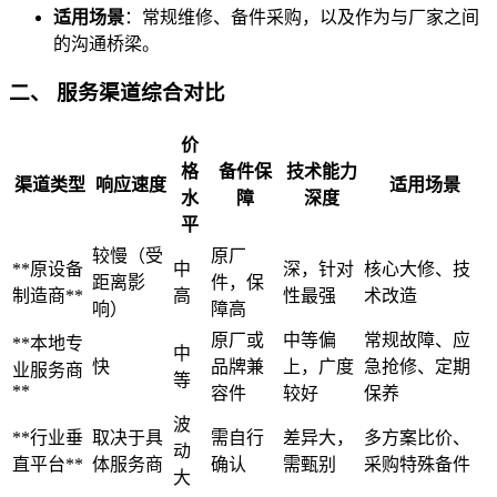
适用场景
：常规维修、备件采购，以及作为与厂家之间
的沟通桥梁。
二、 服务渠道综合对比
价
格
备件保
技术能力
渠道类型
响应速度
适用场景
水
障
深度
平
较慢（受
原厂
**原设备
中
深，针对
核心大修、技
距离影
件，保
制造商**
高
性最强
术改造
响）
障高
原厂或
中等偏
常规故障、应
**本地专
中
快
品牌兼
上，广度
急抢修、定期
业服务商
等
**
容件
较好
保养
波
**行业垂
取决于具
需自行
差异大，
多方案比价、
动
直平台**
体服务商
确认
需甄别
采购特殊备件
大