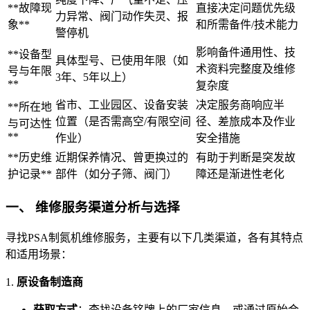
**故障现
直接决定问题优先级
力异常、阀门动作失灵、报
象**
和所需备件/技术能力
警停机
影响备件通用性、技
**设备型
具体型号、已使用年限（如
术资料完整度及维修
号与年限
3年、5年以上）
**
复杂度
省市、工业园区、设备安装
决定服务商响应半
**所在地
位置（是否需高空/有限空间
径、差旅成本及作业
与可达性
**
作业）
安全措施
**历史维
近期保养情况、曾更换过的
有助于判断是突发故
护记录**
部件（如分子筛、阀门）
障还是渐进性老化
一、 维修服务渠道分析与选择
寻找PSA制氮机维修服务，主要有以下几类渠道，各有其特点
和适用场景：
1.
原设备制造商
获取方式
：查找设备铭牌上的厂家信息，或通过原始合