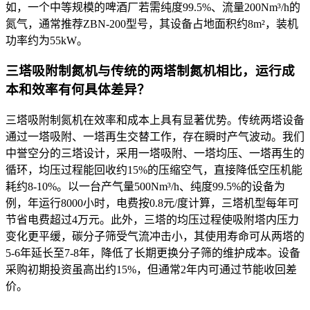
如，一个中等规模的啤酒厂若需纯度99.5%、流量200Nm³/h的
氮气，通常推荐ZBN-200型号，其设备占地面积约8m²，装机
功率约为55kW。
三塔吸附制氮机与传统的两塔制氮机相比，运行成
本和效率有何具体差异？
三塔吸附制氮机在效率和成本上具有显著优势。传统两塔设备
通过一塔吸附、一塔再生交替工作，存在瞬时产气波动。我们
中誉空分的三塔设计，采用一塔吸附、一塔均压、一塔再生的
循环，均压过程能回收约15%的压缩空气，直接降低空压机能
耗约8-10%。以一台产气量500Nm³/h、纯度99.5%的设备为
例，年运行8000小时，电费按0.8元/度计算，三塔机型每年可
节省电费超过4万元。此外，三塔的均压过程使吸附塔内压力
变化更平缓，碳分子筛受气流冲击小，其使用寿命可从两塔的
5-6年延长至7-8年，降低了长期更换分子筛的维护成本。设备
采购初期投资虽高出约15%，但通常2年内可通过节能收回差
价。