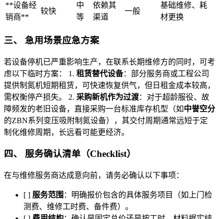
**设备经
中
依赖其
基础维修、耗
较快
一般
销商**
等
渠道
材更换
三、 急用场景应急方案
若设备停机已严重影响生产，在联系长期维修方的同时，可考
虑以下临时方案： 1.
租赁替代设备
：部分服务商或工程公司
提供制氮机短期租赁，可快速恢复供气，但日租金成本较高，
需权衡停产损失。 2.
采购新机作为过渡
：对于超龄服役、故
障频发的老旧设备，直接采购一台标准库存机型（如
中誉空分
的ZBN系列变压吸附制氮设备），其交付周期通常远短于定
制化维修周期，长远看可能更经济。
四、 服务确认清单（Checklist）
在与维修服务商达成意向前，请务必确认以下事项：
[ ]
服务范围
：明确报价包含的具体服务项目（如上门检
测费、维修工时费、备件费）。
[ ]
费用结构
：确认是固定总价还是按工时、材料据实结