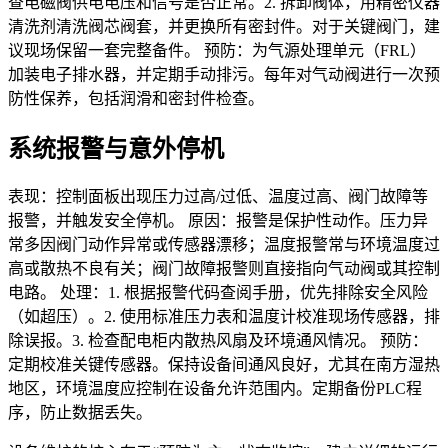
查电磁阀供电电压和信号是否正常。2. 拆卸阀体，用精密仪器
清洗剂清洗阀芯阀套，并更换所有密封件。对于关键阀门，建
议现场保留一套完整备件。 预防：为气源处理单元（FRL）
加装电子排水器，并定期手动排污。每年对气动阀进行一次预
防性保养，包括润滑和密封件检查。
系统报警与意外停机
表现：控制面板出现压力过高/过低、温度过高、阀门故障等
报警，并触发安全停机。 原因：报警是保护性动作。压力异
常多因阀门动作异常或传感器漂移；温度报警常与环境温度过
高或散热不良有关；阀门故障报警则直接指向气动阀或其控制
电路。 处理：1. 根据报警代码查阅手册，优先排除安全风险
（如超压）。2. 使用标准压力表和温度计校准现场传感器，排
除误报。3. 检查配电柜内散热风扇及环境通风情况。 预防：
定期校准关键传感器。保持设备间通风良好，尤其在南方湿热
地区，环境温度应控制在设备允许范围内。定期备份PLC程
序，防止数据丢失。