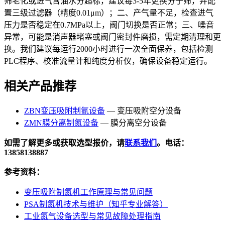
筛老化或进气含油水分超标，建议每3-5年更换分子筛，并配
置三级过滤器（精度0.01μm）；二、产气量不足，检查进气
压力是否稳定在0.7MPa以上，阀门切换是否正常；三、噪音
异常，可能是消声器堵塞或阀门密封件磨损，需定期清理和更
换。我们建议每运行2000小时进行一次全面保养，包括检测
PLC程序、校准流量计和纯度分析仪，确保设备稳定运行。
相关产品推荐
ZBN变压吸附制氮设备
— 变压吸附空分设备
ZMN膜分离制氮设备
— 膜分离空分设备
如需了解更多或获取选型报价，请
联系我们
。电话：
13858138887
参考资料：
变压吸附制氮机工作原理与常见问题
PSA制氮机技术与维护（知乎专业解答）
工业氮气设备选型与常见故障处理指南