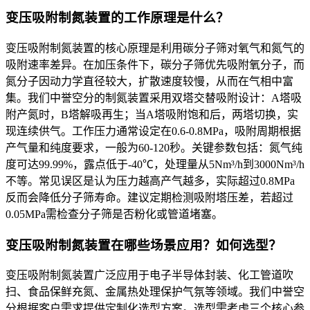
变压吸附制氮装置的工作原理是什么？
变压吸附制氮装置的核心原理是利用碳分子筛对氧气和氮气的
吸附速率差异。在加压条件下，碳分子筛优先吸附氧分子，而
氮分子因动力学直径较大，扩散速度较慢，从而在气相中富
集。我们中誉空分的制氮装置采用双塔交替吸附设计：A塔吸
附产氮时，B塔解吸再生；当A塔吸附饱和后，两塔切换，实
现连续供气。工作压力通常设定在0.6-0.8MPa，吸附周期根据
产气量和纯度要求，一般为60-120秒。关键参数包括：氮气纯
度可达99.99%，露点低于-40℃，处理量从5Nm³/h到3000Nm³/h
不等。常见误区是认为压力越高产气越多，实际超过0.8MPa
反而会降低分子筛寿命。建议定期检测吸附塔压差，若超过
0.05MPa需检查分子筛是否粉化或管道堵塞。
变压吸附制氮装置在哪些场景应用？如何选型？
变压吸附制氮装置广泛应用于电子半导体封装、化工管道吹
扫、食品保鲜充氮、金属热处理保护气氛等领域。我们中誉空
分根据客户需求提供定制化选型方案。选型需考虑三个核心参