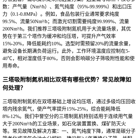
数：产气量（Nm³/h）、氮气纯度（95%-99.999%）和出口压
力（0.1-0.8MPa）。例如，食品包装行业通常要求纯度
99.5%、流量50Nm³/h；而激光切割需要纯度99.999%、流量
200Nm³/h。我们推荐三塔吸附制氮机用于大流量场景，其优
势在于第三个塔作为缓冲和均压塔，可提升产气效率
15%-20%，降低能耗约10%。选型时需预留20%的流量余量，
避免设备长期满负荷运行。此外，工作环境温度应控制在5-
40℃，相对湿度低于80%，否则会影响碳分子筛吸附性能和使
用寿命。
三塔吸附制氮机相比双塔有哪些优势？常见故障如
何处理？
三塔吸附制氮机在双塔基础上增设均压塔，通过多级均压回收
塔内残余氮气，使产气率提升15%-25%，综合能耗降低
8%-12%。我们中誉空分的三塔制氮机特别适用于连续用气量
大于200Nm³/h的工业场景，如石化装置置换、煤矿防灭火
等。常见故障及解决方案：一、氮气纯度下降，通常是碳分子