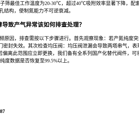
子筛最佳工作温度为20-30℃，超过40℃吸附效率显著下降
微孔结构，使制氮能力不可逆衰减。
故障导致产气异常该如何排查处理？
的高频原因，排查需按以下步骤进行。首先观察现象：若产氮纯度
判定阀门密封失效。其次检查均压阀：均压阀泄漏会导致两塔串气，
，若偏离此范围应立即更换，我们备有全系列国产化替代阀件，可
度数据是否恢复至99.5%以上。
87