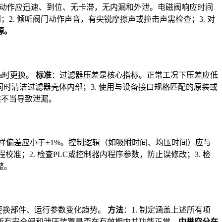
动作应迅速、到位、无卡滞，无内漏和外泄。电磁阀响应时间
剂；2. 倾听阀门动作声音，有尖锐摩擦声或撞击声需检查；3. 对
源。
Pa时更换。
标准
：过滤器压差是核心指标。正常工况下压差应低
，同时清洁过滤器壳体内部；3. 使用与设备接口规格匹配的原装或
装不当导致泄漏。
样偏差应小于±1%。控制逻辑（如吸附时间、均压时间）应与
程校准；2. 检查PLC或控制器内程序参数，防止误修改；3. 检
整。
更换部件、运行参数变化趋势。
方法
：1. 制定涵盖上述所有项
检查所有安全阀和泄压装置是否在有效期内并功能正常。
中誉空分在