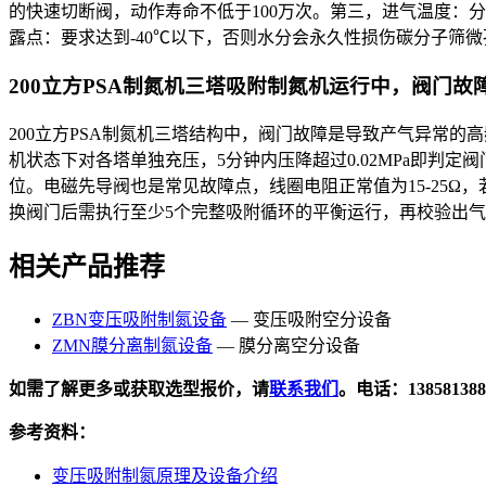
的快速切断阀，动作寿命不低于100万次。第三，进气温度：分
露点：要求达到-40℃以下，否则水分会永久性损伤碳分子筛
200立方PSA制氮机三塔吸附制氮机运行中，阀门
200立方PSA制氮机三塔结构中，阀门故障是导致产气异常
机状态下对各塔单独充压，5分钟内压降超过0.02MPa即
位。电磁先导阀也是常见故障点，线圈电阻正常值为15-25Ω
换阀门后需执行至少5个完整吸附循环的平衡运行，再校验出气纯
相关产品推荐
ZBN变压吸附制氮设备
— 变压吸附空分设备
ZMN膜分离制氮设备
— 膜分离空分设备
如需了解更多或获取选型报价，请
联系我们
。电话：138581388
参考资料：
变压吸附制氮原理及设备介绍