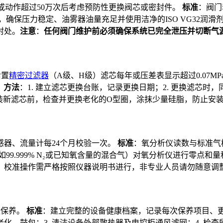
5年或动作超过50万次后考虑预防性更换阀芯或密封件。
标准
：阀门
件，确保压力稳定、油雾器油量充足并使用洁净的ISO VG32润滑
封处。
注意
：
任何阀门维护前必须确保系统已完全泄压并切断气
后置
精密过滤器
（A级、H级）滤芯每年或压差表显示超过0.07M
。
方法
：1. 建立滤芯更换台账，记录更换日期；2. 更换滤芯时
装新滤芯前，检查并更换老化的O型圈，涂抹少量硅脂，防止安
感器、流量计每24个月校验一次。
标准
：氧分析仪读数与标准气
如99.999% N₂或已知氧含量的混合气）对氧分析仪进行零点和量
：校准操作需严格按照仪器说明书进行，非专业人员请勿随意调
性保养。
标准
：建立完整的设备健康档案，记录每次保养项目、
老化、鼓包；3. 清洁设备外部散热器及电控柜通风滤网；4. 