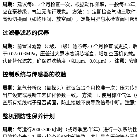
周期
：建议每6-12个月检查一次，根据动作频率，一般每3-
应在毫秒级，气缸无爬行现象。
方法
：1. 定期检查气动三联
高频切换阀（如均压阀、放空阀），定期用肥皂水检查阀杆密
过滤器滤芯的保养
周期
：前置过滤器（C级、T级）滤芯每3-6个月检查或更换；
于0.02-0.03MPa，压差过大意味着滤芯堵塞，增加空压机负载
认证替代滤芯，确保过滤精度（如1μm、0.01μm）。
注意
：安
控制系统与传感器的校验
周期
：氧气分析仪（氧探头）建议每12个月校准一次；压力传
出厂设定或最新工艺优化参数一致。
方法
：1. 使用标准气体（
查所有接线端子是否紧固，防止接触不良导致信号中断。
注意
整机预防性保养计划
周期
：每运行2000-3000小时（或每季度/半年）进行一次系统
目的检查表；2. 重点检查设备内部管路，尤其是高压软管有无