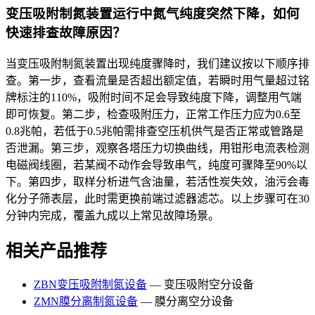
变压吸附制氮装置运行中氮气纯度突然下降，如何
快速排查故障原因？
当变压吸附制氮装置出现纯度骤降时，我们建议按以下顺序排
查。第一步，查看流量是否超出额定值，若瞬时用气量超过铭
牌标注的110%，吸附时间不足会导致纯度下降，调整用气端
即可恢复。第二步，检查吸附压力，正常工作压力应为0.6至
0.8兆帕，若低于0.5兆帕需排查空压机供气是否正常或管路是
否泄漏。第三步，观察各塔压力切换曲线，用钳形电流表检测
电磁阀线圈，若某阀不动作会导致串气，纯度可骤降至90%以
下。第四步，取样分析进气含油量，若活性炭失效，油污会毒
化分子筛表层，此时需更换前端过滤器滤芯。以上步骤可在30
分钟内完成，覆盖九成以上常见故障场景。
相关产品推荐
ZBN变压吸附制氮设备
— 变压吸附空分设备
ZMN膜分离制氮设备
— 膜分离空分设备