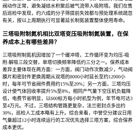
阀动作正常，避免凝结水积聚后被气流带入吸附塔。我们在售
后巡检中发现，约六成的分子筛提前失效都与预处理系统疏忽
有关，按以上周期执行可显著延长制氮装置整体使用寿命。
三塔吸附制氮机相比双塔变压吸附制氮装置，在保
养成本上有哪些差异？
三塔吸附制氮机因增加了一个缓冲塔，工作循环变为均压-吸
附-解吸三段交替，单塔切换频率降低约三分之一。保养成本
差异主要体现在两方面：一方面，阀门动作次数减少，气动阀
膜片和密封件更换周期从双塔的8000小时延长至约12000小
时，每年可节省阀件费用约15%至20%；另一方面，三塔均压
设计使气体回收率提升5%至8%，相同产气量下空压机负载降
低，电费节省明显，以600标方每小时机型为例，年节电可达3
至4万元。不过，三塔结构管路更复杂，法兰密封点多出约
30%，巡检人工成本略有上升。综合来看，中誉空分建议日用
气量超过12小时连续运行的工况优先选择三塔方案，综合保养
成本更优。