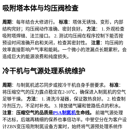
吸附塔本体与均压阀检查
周期
：每年结合大修进行。
标准
：塔体无锈蚀、变形，内部
结构完好；均压阀动作准确、密封良好。
方法
： 1. 外观检查
吸附塔焊缝、法兰接口。 2. 测试均压阀在程序控制下能否按
预设时间准确开启和关闭，检查其密封性。
注意
：均压阀的
效率直接影响产气率和能耗。一个微小的泄漏点长期累积，会
造成巨大的能源浪费和纯度损失。
冷干机与气源处理系统维护
周期
：与制氮机滤芯同步或按冷干机自身手册要求。
标准
：
将压缩空气的压力露点稳定在2-10℃，确保进入制氮机的空气
足够干燥。
方法
： 1. 清洗冷凝器，保证散热良好。 2. 检查制
冷剂压力，不足时补充。 3. 排放储气罐和管路低点的积水。
注意
：
压缩空气的品质是
PSA制氮机
生命线。
前端气源处理
不达标，后端再精细的保养也事倍功半。中誉空分在为客户设
计ZBN变压吸附制氮设备方案时，始终将气源预处理系统作