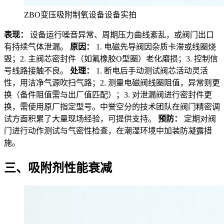
ZBO变压吸附制氧设备设备实拍
表现：
设备运行噪音异常、周期压力曲线紊乱，或阀门出口
有持续气体泄漏。
原因：
1. 电磁先导阀因杂质卡滞或线圈烧
毁；2. 主阀芯密封件（如氟橡胶O型圈）老化磨损；3. 控制信
号线路接触不良。
处理：
1. 断电后手动测试阀芯活动灵活
性，用洁净气源吹扫气路；2. 测量电磁阀线圈阻值，异常则更
换（备件阻值需与出厂值匹配）；3. 对泄漏阀进行密封件更
换，需使用原厂指定型号。中誉空分的技术团队在阀门精密调
试方面积累了大量现场经验，可提供支持。
预防：
定期对阀
门进行动作测试与气密性检查，在潮湿环境中加装防凝露措
施。
三、吸附剂性能衰减