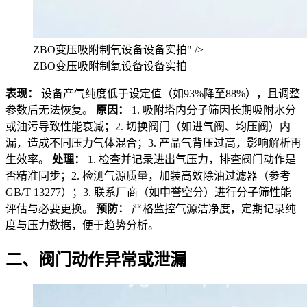
ZBO变压吸附制氧设备设备实拍" />
ZBO变压吸附制氧设备设备实拍
表现：
设备产气纯度低于设定值（如93%降至88%），且调整
参数后无法恢复。
原因：
1. 吸附塔内分子筛因长期吸附水分
或油污导致性能衰减；2. 切换阀门（如进气阀、均压阀）内
漏，造成不同压力气体混合；3. 产品气背压过高，影响解析再
生效率。
处理：
1. 检查并记录进出气压力，排查阀门动作是
否精准同步；2. 检测气源质量，加装高效除油过滤器（参考
GB/T 13277）；3. 联系厂商（如中誉空分）进行分子筛性能
评估与必要更换。
预防：
严格监控气源洁净度，定期记录纯
度与压力数据，便于趋势分析。
二、阀门动作异常或泄漏