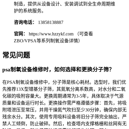
制造，提供从设备设计、安装调试到全生命周期维
护的系统服务。
咨询电话：
13858138887
官网：
https://www.hzzykf.com （可查看
ZBO/VPSA等系列制氧设备详情）
常见问题
psa制氧设备维修时，如何选择和更换分子筛？
在PSA制氧设备维修中，分子筛是核心耗材。选型时，我们优
先推荐13X型锂基分子筛，其氮氧分离系数高，对水分和二氧
化碳的吸附容量大。更换周期通常为3-5年，具体取决于气源
质量和设备运行时长。更换操作需严格遵循步骤：首先，将吸
附塔泄压至常压，并用干燥氮气吹扫至少30分钟，确保内部无
残余水分。其次，使用专用吸料设备将旧分子筛完全抽出，严
禁人工倾倒，防止破碎。然后，检查塔内支撑格栅和丝网有无