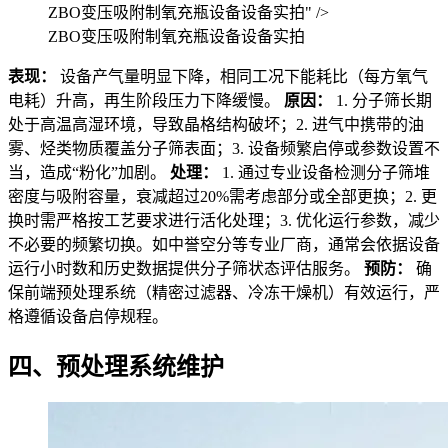
ZBO变压吸附制氧充瓶设备设备实拍" />
ZBO变压吸附制氧充瓶设备设备实拍
表现：
设备产气量明显下降，相同工况下能耗比（每方氧气
电耗）升高，再生阶段压力下降缓慢。
原因：
1. 分子筛长期
处于高温高湿环境，导致晶格结构破坏；2. 进气中携带的油
雾、烃类物质覆盖分子筛表面；3. 设备频繁启停或参数设置不
当，造成“粉化”加剧。
处理：
1. 通过专业设备检测分子筛堆
密度与吸附容量，衰减超过20%需考虑部分或全部更换；2. 更
换时需严格按工艺要求进行活化处理；3. 优化运行参数，减少
不必要的频繁切换。如中誉空分等专业厂商，通常会依据设备
运行小时数和历史数据提供分子筛状态评估服务。
预防：
确
保前端预处理系统（精密过滤器、冷冻干燥机）有效运行，严
格遵循设备启停规程。
四、预处理系统维护