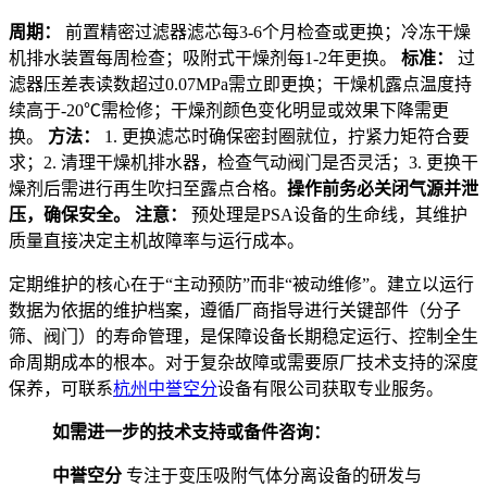
周期：
前置精密过滤器滤芯每3-6个月检查或更换；冷冻干燥
机排水装置每周检查；吸附式干燥剂每1-2年更换。
标准：
过
滤器压差表读数超过0.07MPa需立即更换；干燥机露点温度持
续高于-20℃需检修；干燥剂颜色变化明显或效果下降需更
换。
方法：
1. 更换滤芯时确保密封圈就位，拧紧力矩符合要
求；2. 清理干燥机排水器，检查气动阀门是否灵活；3. 更换干
燥剂后需进行再生吹扫至露点合格。
操作前务必关闭气源并泄
压，确保安全。
注意：
预处理是PSA设备的生命线，其维护
质量直接决定主机故障率与运行成本。
定期维护的核心在于“主动预防”而非“被动维修”。建立以运行
数据为依据的维护档案，遵循厂商指导进行关键部件（分子
筛、阀门）的寿命管理，是保障设备长期稳定运行、控制全生
命周期成本的根本。对于复杂故障或需要原厂技术支持的深度
保养，可联系
杭州中誉空分
设备有限公司获取专业服务。
如需进一步的技术支持或备件咨询：
中誉空分
专注于变压吸附气体分离设备的研发与