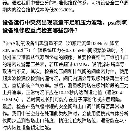
器。通过我们中誉空分的标准化维保体系，可将设备全生命周
期内的综合维护成本降低20%-30%。
设备运行中突然出现流量不足和压力波动，psa制氧
设备维修应重点检查哪些部件？
当PSA制氧设备出现流量不足（如额定流量100Nm³/h降至
80Nm³/h以下）伴随系统压力在0.3-0.5MPa间频繁波动时，维
修排查应遵循从气源到终端的顺序。首要检查空气压缩机出口
的精密过滤器压差表，若压差超过0.1MPa，说明滤芯堵塞导
致进气不足。其次，检查均压阀和排气阀的阀座密封件，使用
超声波检漏仪检测内漏情况，阀门内漏会导致吸附塔再生不彻
底，直接影响产气效率。然后，测量吸附塔在吸附阶段的压力
上升速率，正常情况下应在10-15秒内达到设定值（通常0.4-
0.6MPa），若时间过长则可能存在分子筛粉化或床层塌陷。
最后，检查产品气缓冲罐的安全阀和出口调节阀是否异常动
作。我们中誉空分在处理此类故障时，会使用便携式气体分析
仪同步监测各塔出口纯度，精准定位故障塔位，通常能在4小
时内恢复设备额定性能。