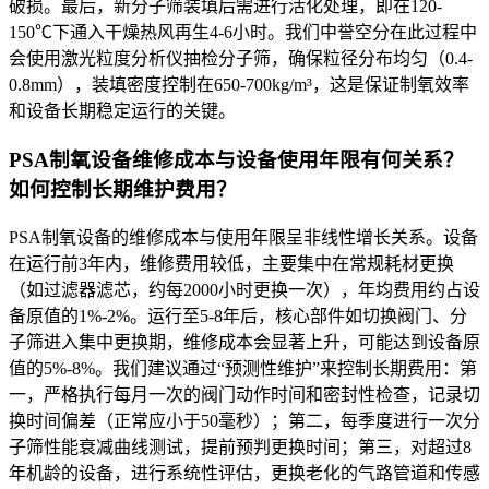
破损。最后，新分子筛装填后需进行活化处理，即在120-
150℃下通入干燥热风再生4-6小时。我们中誉空分在此过程中
会使用激光粒度分析仪抽检分子筛，确保粒径分布均匀（0.4-
0.8mm），装填密度控制在650-700kg/m³，这是保证制氧效率
和设备长期稳定运行的关键。
PSA制氧设备维修成本与设备使用年限有何关系？
如何控制长期维护费用？
PSA制氧设备的维修成本与使用年限呈非线性增长关系。设备
在运行前3年内，维修费用较低，主要集中在常规耗材更换
（如过滤器滤芯，约每2000小时更换一次），年均费用约占设
备原值的1%-2%。运行至5-8年后，核心部件如切换阀门、分
子筛进入集中更换期，维修成本会显著上升，可能达到设备原
值的5%-8%。我们建议通过“预测性维护”来控制长期费用：第
一，严格执行每月一次的阀门动作时间和密封性检查，记录切
换时间偏差（正常应小于50毫秒）；第二，每季度进行一次分
子筛性能衰减曲线测试，提前预判更换时间；第三，对超过8
年机龄的设备，进行系统性评估，更换老化的气路管道和传感