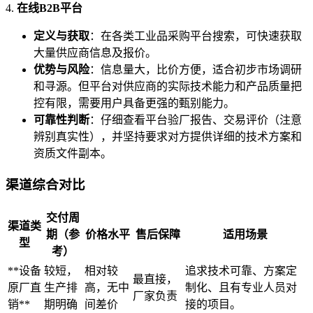
4.
在线B2B平台
定义与获取
：在各类工业品采购平台搜索，可快速获取
大量供应商信息及报价。
优势与风险
：信息量大，比价方便，适合初步市场调研
和寻源。但平台对供应商的实际技术能力和产品质量把
控有限，需要用户具备更强的甄别能力。
可靠性判断
：仔细查看平台验厂报告、交易评价（注意
辨别真实性），并坚持要求对方提供详细的技术方案和
资质文件副本。
渠道综合对比
交付周
渠道类
期（参
价格水平
售后保障
适用场景
型
考）
**设备
较短，
相对较
追求技术可靠、方案定
最直接，
原厂直
生产排
高，无中
制化、且有专业人员对
厂家负责
销**
期明确
间差价
接的项目。