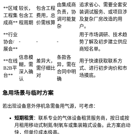
由集成商
追求省心、需要全套安
**区域
较长，
包含工程
负责，协
装调试服务、或项目涉
工程集
包含工
费用，总
调可能复
及复杂厂房改造的用
成商**
程周期
价需核算
杂
户。
**行业
用于市场调研、技术趋
-
-
-
协会/
势了解及初步建立供应
展会**
商短名单。
信息模
条款各
**在线
差异大，
用于快速获取联系方
糊，需
异，需在
B2B平
需仔细比
式、进行初步询价和市
深入确
合同中明
台**
对
场摸底。
认
确
急用场景与临时方案
若出现设备意外停机急需备用气源，可考虑：
短期租赁
：联系专业的气体设备租赁服务商，按日或按
月租用移动式制氮/制氧车或集装箱式设备。此方案启动
快，但单位成本极高。