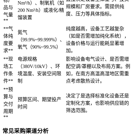
标产
Nm³/h）、制氧机（如
规模和厂房要求。需提供纯
品与
200 Nm³/h）或液化/精
度、压力等具体指标。
气量
馏装置
**
**气
纯度越高，设备工艺越复杂
氮气
体纯
（如是否需增加纯化系统），
（99.9%~99.999%）、
度要
设备价格与运行能耗显著增
氧气（90%~99.5%）
求**
加。
**现
电源规格
影响设备电气设计、是否需增
场工
（380V/10kV）、环
配空调/罩棚以及布局方案。例
作条
境温度、安装空间限
如，在南方高温高湿地区需重
件**
制
点考虑散热设计。
**预
决定了是选择标准化设备还是
算与
预算区间、期望投产
定制化方案，也影响供应链的
交付
时间
筛选范围。
周期
**
常见采购渠道分析