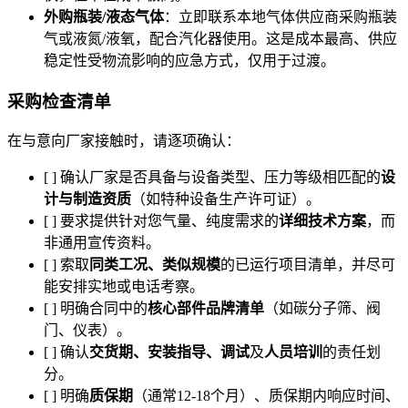
外购瓶装/液态气体
：立即联系本地气体供应商采购瓶装
气或液氮/液氧，配合汽化器使用。这是成本最高、供应
稳定性受物流影响的应急方式，仅用于过渡。
采购检查清单
在与意向厂家接触时，请逐项确认：
[ ] 确认厂家是否具备与设备类型、压力等级相匹配的
设
计与制造资质
（如特种设备生产许可证）。
[ ] 要求提供针对您气量、纯度需求的
详细技术方案
，而
非通用宣传资料。
[ ] 索取
同类工况、类似规模
的已运行项目清单，并尽可
能安排实地或电话考察。
[ ] 明确合同中的
核心部件品牌清单
（如碳分子筛、阀
门、仪表）。
[ ] 确认
交货期、安装指导、调试
及
人员培训
的责任划
分。
[ ] 明确
质保期
（通常12-18个月）、质保期内响应时间、