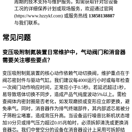
周期的技术支持与维护服务。如需获取针对您设备
工况的详细保养计划或现场服务，欢迎通过官网
(https://www.hzzykf.com) 或服务热线
13858138887
与我们联系。
常见问题
变压吸附制氮装置日常维护中，气动阀门和消音器
需要关注哪些要点？
变压吸附制氮装置的核心动作依赖气动切换阀，维护重点在于
阀芯密封件与驱动气缸。我们建议每4000运行小时或每年检查
一次阀门动作响应时间，正常应小于0.5秒。若延迟超过1秒，
易导致塔体切换不同步，造成产品气纯度波动5%以上。需检
查阀体内密封圈是否老化，如发现磨损或变形应立即更换，避
免串气。同时，消音器作为排气终端部件，其内部滤芯易被分
子筛粉尘堵塞，造成背压升高。当设备运行噪音比新机状态增
加10分贝或排气压力超过0.05兆帕时，必须拆卸清洗或更换消
音器芯。我们中誉空分的设备在消音器设计上采用可拆卸结