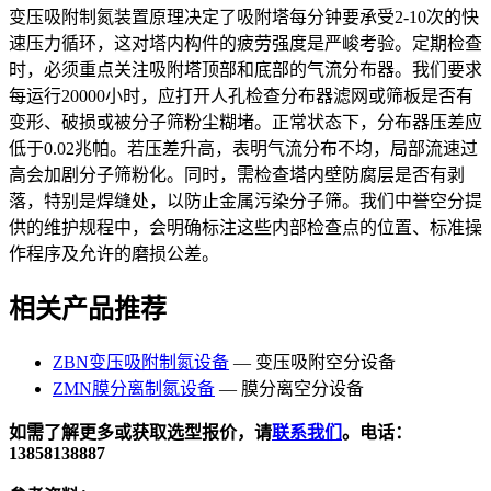
变压吸附制氮装置原理决定了吸附塔每分钟要承受2-10次的快
速压力循环，这对塔内构件的疲劳强度是严峻考验。定期检查
时，必须重点关注吸附塔顶部和底部的气流分布器。我们要求
每运行20000小时，应打开人孔检查分布器滤网或筛板是否有
变形、破损或被分子筛粉尘糊堵。正常状态下，分布器压差应
低于0.02兆帕。若压差升高，表明气流分布不均，局部流速过
高会加剧分子筛粉化。同时，需检查塔内壁防腐层是否有剥
落，特别是焊缝处，以防止金属污染分子筛。我们中誉空分提
供的维护规程中，会明确标注这些内部检查点的位置、标准操
作程序及允许的磨损公差。
相关产品推荐
ZBN变压吸附制氮设备
— 变压吸附空分设备
ZMN膜分离制氮设备
— 膜分离空分设备
如需了解更多或获取选型报价，请
联系我们
。电话：
13858138887