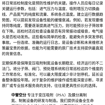
将日常巡检制度化是预防性维护的关键。操作人员应每日记录
关键运行参数，包括：进气压力与温度、吸附塔压力切换曲
线、产品氮气的纯度和流量、系统各点温度。建立运行数据趋
势图，可以提前发现设备性能的缓慢衰减。例如，若发现要维
持同等纯度，需要逐渐提高进气压力，则可能预示分子筛效率
在下降。巡检时还应检查设备是否有异常振动或噪音，电气接
头是否松动发热。这些看似简单的检查，能避免许多突发停机
事故。一份连续、准确的运行日志，是设备诊断和未来维修决
策最宝贵的依据，也能为可能需要的原厂技术支持提供最直观
的背景信息。
定期保养是保障变压吸附制氮设备长期稳定、经济运行的不二
法门。将分子筛、阀门、预处理系统和日常巡检这四个维度的
工作常态化、标准化，可以最大限度减少非计划停机，延长设
备整体服役年限。对于复杂的维护操作或性能深度诊断，寻求
原厂或专业技术服务商的支持，往往是更具性价比的选择。
中誉空分
专注于变压吸附（PSA）及膜分离制
氮、制氧设备的研发与制造。我们提供设备全生命