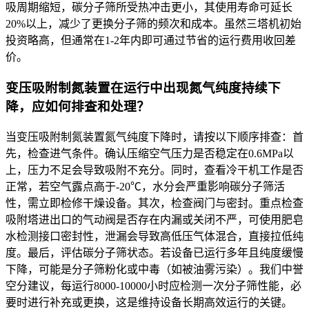
吸周期缩短，碳分子筛所受热冲击更小，其使用寿命可延长
20%以上，减少了更换分子筛的频次和成本。虽然三塔机初始
投资略高，但通常在1-2年内即可通过节省的运行费用收回差
价。
变压吸附制氮装置在运行中出现氮气纯度持续下
降，应如何排查和处理？
当变压吸附制氮装置氮气纯度下降时，请按以下顺序排查：首
先，检查进气条件。确认压缩空气压力是否稳定在0.6MPa以
上，压力不足会导致吸附不充分。同时，查看冷干机工作是否
正常，若空气露点高于-20℃，水分会严重影响碳分子筛活
性，需立即检修干燥设备。其次，检查阀门与密封。重点检查
吸附塔进出口的气动阀是否存在内漏或关闭不严，可使用肥皂
水检测接口密封性，泄漏会导致高低压气体混合，直接拉低纯
度。最后，评估碳分子筛状态。若设备已运行多年且纯度缓慢
下降，可能是分子筛粉化或中毒（如被油雾污染）。我们中誉
空分建议，每运行8000-10000小时应检测一次分子筛性能，必
要时进行补充或更换，这是维持设备长期高效运行的关键。