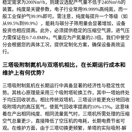
稳定需求为200Nm³/h，则建议选配产气量不低于240Nm³/h的
装置。纯度是关键参数，电子行业常用99.999%高纯氮，而一
般工业保护气99.9%即可。需注意，纯度每提升一个等级（如
从99.5%到99.9%），能耗与碳分子筛用量会显著增加，设备
投资也相应提高。此外，必须提供稳定的压缩空气源，进气压
力需保证在0.7-0.8MPa，气量应为产氮量的2-3倍。我们中誉空
分会根据您的具体工况，提供定制化方案，确保设备高效运
行。
三塔吸附制氮机与双塔机相比，在长期运行成本和
维护上有何优势？
三塔吸附制氮机在长期运行中具备显著的经济性与稳定性优
势。其核心原理是采用三个吸附塔轮换工作，其中一塔始终处
于均压回收状态。相比传统双塔机，三塔设计能更充分地回收
吸附塔内的高压氮气，使氮气回收率提高约10%-15%。这意味
着在产出相同纯度、相同流量氮气时，三塔机所需处理的压缩
空气总量更少，直接降低了空压机的电耗，长期电费节省可
观。在维护方面，由于三塔切换更频繁，单塔的实际吸附-解