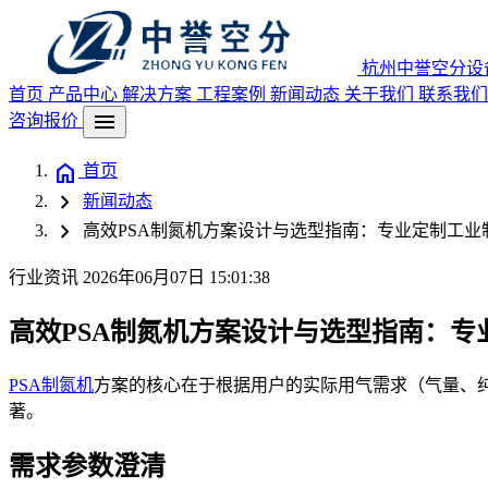
杭州中誉空分设
首页
产品中心
解决方案
工程案例
新闻动态
关于我们
联系我们
menu
咨询报价
home
首页
chevron_right
新闻动态
chevron_right
高效PSA制氮机方案设计与选型指南：专业定制工业制
行业资讯
2026年06月07日 15:01:38
高效PSA制氮机方案设计与选型指南：专业
PSA制氮机
方案的核心在于根据用户的实际用气需求（气量、
著。
需求参数澄清