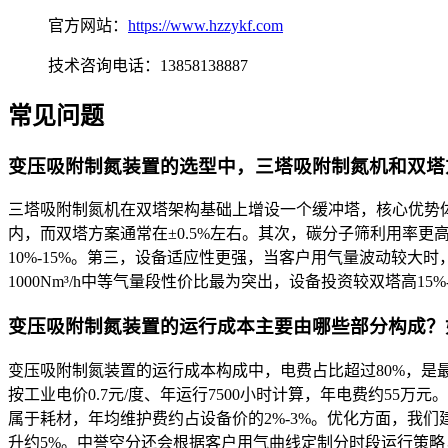
官方网站：
https://www.hzzykf.com
技术咨询电话：13858138887
常见问题
变压吸附制氮装置的选型中，三塔吸附制氮机和双塔
三塔吸附制氮机在双塔架构基础上增设一个缓冲塔，核心优势体
内，而双塔方案通常在±0.5%左右。其次，碳分子筛利用率更
10%-15%。第三，设备适应性更强，当客户用气量波动较大
1000Nm³/h中等气量段性价比最为突出，设备投资较双塔高1
变压吸附制氮装置的运行成本主要由哪些部分构成？
变压吸附制氮装置的运行成本构成中，电费占比超过80%，是最核心
按工业电价0.7元/度、年运行7500小时计算，年电费约55万
属于耗材，年均维护费约占设备价的2%-3%。优化方面，我们
升约5%。中誉空分还会根据客户用气曲线定制分时段运行策