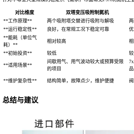
对比维度
双塔变压吸附制氮机
**工作原理**
两个吸附塔交替进行吸附与解吸
两
**运行稳定性**
良好，在常规工况下稳定可靠
优
**能耗（单位气
相对较高
相
耗）**
**初始投资**
较低
较
间歇用气、用气波动较大或预算受限
7
**适用场景**
的项目
品
**维护复杂性**
结构简单，故障点少，维护便捷
阀
总结与建议