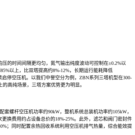
的时间间隔更均匀，氮气输出纯度波动可控制在±0.2%以
5%以上，比双塔提高约8%-12%，长期运行能耗降低
启停空压机。以我们中誉空分为例，ZBN系列三塔机型在300-
%以上的高纯场景，三塔方案优势更为明显。
，配套螺杆空压机功率约90kW，整机系统总装机功率约105kW，
一次更换费用约占设备总价的18%-25%。此外，滤芯和阀门密封件
-30%；同时配置余热回收系统利用空压机排气热量，综合能效提