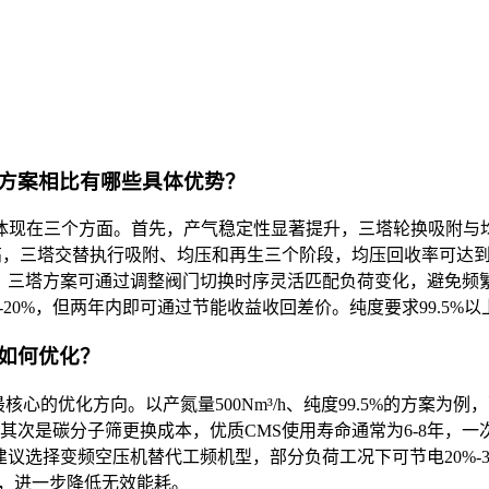
方案相比有哪些具体优势？
现在三个方面。首先，产气稳定性显著提升，三塔轮换吸附与均压
高，三塔交替执行吸附、均压和再生三个阶段，均压回收率可达到8
时，三塔方案可通过调整阀门切换时序灵活匹配负荷变化，避免频繁
5%-20%，但两年内即可通过节能收益收回差价。纯度要求99.5
如何优化？
的优化方向。以产氮量500Nm³/h、纯度99.5%的方案为例
元。其次是碳分子筛更换成本，优质CMS使用寿命通常为6-8年，
建议选择变频空压机替代工频机型，部分负荷工况下可节电20%
略，进一步降低无效能耗。