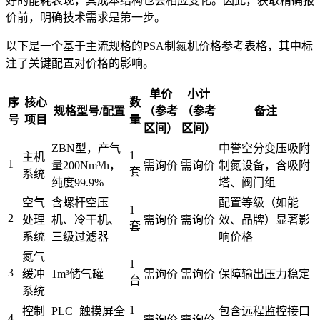
好的能耗表现，其成本结构也会相应变化。因此，获取精确报
价前，明确技术需求是第一步。
以下是一个基于主流规格的PSA制氮机价格参考表格，其中标
注了关键配置对价格的影响。
单价
小计
序
核心
数
规格型号/配置
（参考
（参考
备注
号
项目
量
区间）
区间）
ZBN型，产气
中誉空分变压吸附
1
主机
1
量200Nm³/h，
需询价
需询价
制氮设备，含吸附
套
系统
纯度99.9%
塔、阀门组
空气
含螺杆空压
配置等级（如能
1
2
处理
机、冷干机、
需询价
需询价
效、品牌）显著影
套
系统
三级过滤器
响价格
氮气
1
3
缓冲
1m³储气罐
需询价
需询价
保障输出压力稳定
台
系统
1
控制
PLC+触摸屏全
包含远程监控接口
4
需询价
需询价