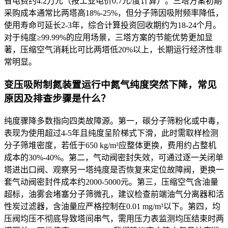
省电费约4.2万元（按工业电价0.7元/度计算）。三塔方案初期
采购成本通常比两塔高18%-25%，但分子筛因吸附频率降低，
使用寿命可延长2-3年，综合计算投资回收期约为18-24个月。
对于纯度≥99.99%的应用场景，三塔方案的节能优势更加显
著，压缩空气消耗比可比两塔低20%以上，长期运行经济性非
常明显。
变压吸附制氮装置运行中氮气纯度突然下降，常见
原因及排查步骤是什么？
纯度骤降多数指向四类故障源。第一，碳分子筛粉化或中毒，
表现为使用超过4-5年且纯度呈阶梯式下滑，此时需取样检测
分子筛堆密度，若低于650 kg/m³应整体更换，费用约占整机
成本的30%-40%。第二，气动阀密封失效，可通过逐一关闭单
塔进出口阀、观察另一塔纯度是否恢复来定位故障阀，更换一
套气动阀密封件成本约2000-5000元。第三，压缩空气含油量
超标，油雾会堵塞分子筛微孔，建议检查前端油气分离器和活
性炭过滤器，含油量应严格控制在0.01 mg/m³以下。第四，均
压阀均压不彻底导致塔间串气，需用压力表监测均压结束时两