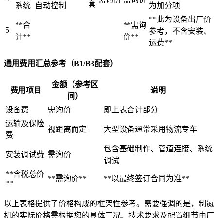
套
系统
自动控制
为加分项
**此为设备出厂价
**合
**需询
5
参考，不含安装、
计**
价**
运费**
通用费用汇总参考（B1/B3配套）
金额（参考区
费用项目
说明
间）
设备费
需询价
即上表合计部分
运输及保险
视距离而定
大型设备通常采用物流专车
费
包含基础制作、管道连接、系统
安装调试费
需询价
调试
**含税总价
**需询价**
**以最终签订合同为准**
**
以上表格提供了价格构成的框架性参考。需要强调的是，制氮
机的实际价格需根据您的具体工况、技术要求及配置细节由厂