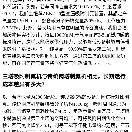
负荷运行。例如，若车间峰值需求为100 Nm³/h、纯度要求
99.5%，我们会推荐ZBN-120型变压吸附制氮装置，其额定产
气量为120 Nm³/h，配套碳分子筛填充量约950 kg，工作压力
0.7 MPa。此外，若现场用气存在明显的峰谷波动，我们会增
加缓冲罐容积设计，按每100 Nm³/h产气量配置3-5 m³缓冲罐的
标准执行，这样既能稳定供气压力，又能降低设备频繁启停带
来的分子筛损耗。对于纯度高于99.99%的高要求工况，则建
议直接采用三塔吸附制氮机方案，通过第三塔的均压回收功
能，可在同等产气量下将压缩空气消耗降低12%-15%。
三塔吸附制氮机与传统两塔制氮机相比，长期运行
成本差异有多大？
以一台产气量为200 Nm³/h、纯度99.5%的设备为例进行对比测
算。传统两塔机型装填碳分子筛约1800 kg，吸附周期通常为
60秒，压缩空气消耗比约为4.2:1，年耗电量约38万度。三塔吸
附制氮机通过第三个塔的交替均压，可将吸附周期优化至90
秒，空气氮比降至3.5:1，同等工况下年耗电量约32万度，年节