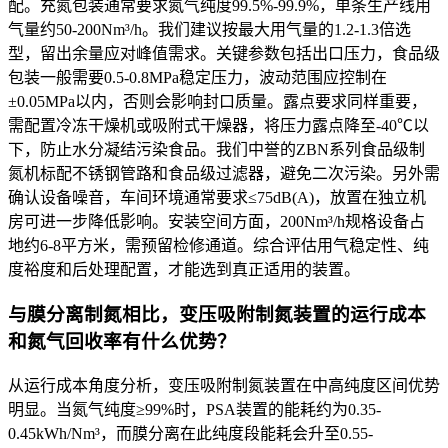
配。充氮包装通常要求氮气纯度99.5%-99.9%，单条生产线用
气量约50-200Nm³/h。我们建议按最大用气量的1.2-1.3倍选
型，留出余量应对峰值需求。关键参数包括出口压力，食品级
包装一般需要0.5-0.8MPa稳定压力，波动范围应控制在
±0.05MPa以内，否则会影响封口质量。露点要求同样重要，
需配置冷冻干燥机或吸附式干燥器，将压力露点降至-40℃以
下，防止水分凝结污染食品。我们中誉的ZBN系列食品级制
氮机标配不锈钢管路和食品级过滤器，避免二次污染。另外需
确认设备噪音，车间环境通常要求≤75dB(A)，放置在独立机
房可进一步降低影响。安装空间方面，200Nm³/h规格设备占
地约6-8平方米，需预留检修通道。综合评估用气稳定性、纯
度裕度和后处理配置，才能选到真正适用的装置。
与膜分离制氮相比，变压吸附制氮装置的运行成本
和氮气回收率有什么优势？
从运行成本角度分析，变压吸附制氮装置在中高纯度区间优势
明显。当氮气纯度≥99%时，PSA装置的能耗约为0.35-
0.45kWh/Nm³，而膜分离在此纯度段能耗会升至0.55-