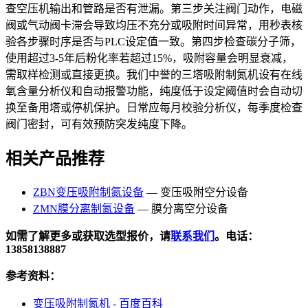
查空压机输出和管路是否有泄漏。第三步关注阀门动作，电磁
阀或气动阀卡滞会导致均压不充分或吸附时间异常，用秒表核
验各步骤时序是否与PLC设定值一致。第四步检查碳分子筛，
使用超过3-5年后粉化率若超过15%，吸附容量会明显衰减，
需取样检测或直接更换。我们中誉的三塔吸附制氮机设有在线
氧含量分析仪和自动报警功能，纯度低于设定阈值时会自动切
换至备用塔或停机保护。日常应每月校验分析仪，每季度检查
阀门密封，可有效预防突发纯度下降。
相关产品推荐
ZBN变压吸附制氮设备
— 变压吸附空分设备
ZMN膜分离制氮设备
— 膜分离空分设备
如需了解更多或获取选型报价，请
联系我们
。电话：
13858138887
参考资料：
变压吸附制氮机 - 百度百科