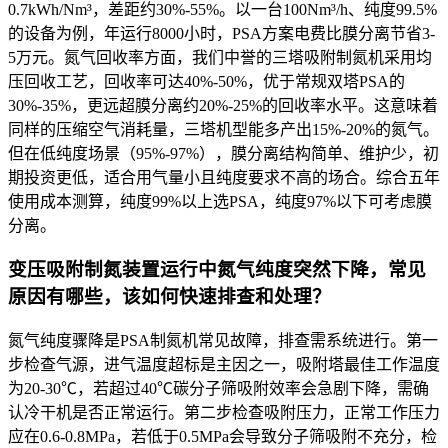
0.7kWh/Nm³，差距约30%-55%。以一台100Nm³/h、纯度99.5%
的设备为例，年运行8000小时，PSA方案电费比膜分离节省3-
5万元。氮气回收率方面，我们中誉的三塔吸附制氮机采用均
压回收工艺，回收率可达40%-50%，优于常规双塔PSA的
30%-35%，更远超膜分离约20%-25%的回收率水平。这意味着
同样的压缩空气消耗量，三塔机型能多产出15%-20%的氮气。
但在低纯度场景（95%-97%），膜分离结构简单、维护少，初
期投资更低，适合用气量小且纯度要求不高的场合。综合五年
使用成本测算，纯度99%以上选PSA，纯度97%以下可考虑膜
分离。
变压吸附制氮装置运行中氮气纯度突然下降，常见
原因有哪些，该如何快速排查和处理？
氮气纯度骤降是PSA制氮机常见故障，排查需系统进行。第一
步检查气源，进气温度超标是主因之一，吸附塔最佳工作温度
为20-30℃，若超过40℃碳分子筛吸附效率会急剧下降，需确
认冷干机是否正常运行。第二步检查吸附压力，正常工作压力
应在0.6-0.8MPa，若低于0.5MPa会导致分子筛吸附不充分，检