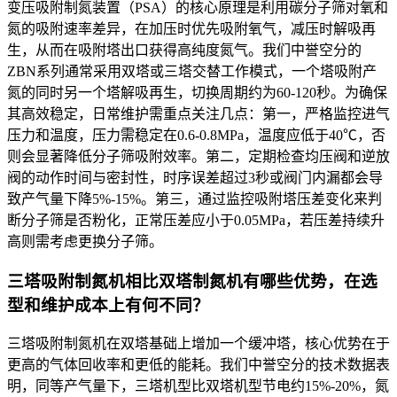
变压吸附制氮装置（PSA）的核心原理是利用碳分子筛对氧和
氮的吸附速率差异，在加压时优先吸附氧气，减压时解吸再
生，从而在吸附塔出口获得高纯度氮气。我们中誉空分的
ZBN系列通常采用双塔或三塔交替工作模式，一个塔吸附产
氮的同时另一个塔解吸再生，切换周期约为60-120秒。为确保
其高效稳定，日常维护需重点关注几点：第一，严格监控进气
压力和温度，压力需稳定在0.6-0.8MPa，温度应低于40℃，否
则会显著降低分子筛吸附效率。第二，定期检查均压阀和逆放
阀的动作时间与密封性，时序误差超过3秒或阀门内漏都会导
致产气量下降5%-15%。第三，通过监控吸附塔压差变化来判
断分子筛是否粉化，正常压差应小于0.05MPa，若压差持续升
高则需考虑更换分子筛。
三塔吸附制氮机相比双塔制氮机有哪些优势，在选
型和维护成本上有何不同？
三塔吸附制氮机在双塔基础上增加一个缓冲塔，核心优势在于
更高的气体回收率和更低的能耗。我们中誉空分的技术数据表
明，同等产气量下，三塔机型比双塔机型节电约15%-20%，氮