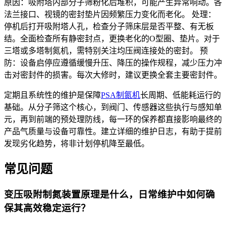
原因：吸附塔内部分子筛粉化后堆积，可能产生异常响动。各
法兰接口、视镜的密封垫片因频繁压力变化而老化。 处理：
停机后打开吸附塔人孔，检查分子筛床层是否平整、有无板
结。全面检查所有静密封点，更换老化的O型圈、垫片。对于
三塔或多塔制氮机，需特别关注均压阀连接处的密封。 预
防：设备启停应遵循缓慢升压、降压的操作规程，减少压力冲
击对密封件的损害。每次大修时，建议更换全套主要密封件。
定期且系统性的维护是保障
PSA制氮机
长周期、低能耗运行的
基础。从分子筛这个核心，到阀门、传感器这些执行与感知单
元，再到前端的预处理防线，每一环的保养都直接影响最终的
产品气质量与设备可靠性。建立详细的维护日志，有助于提前
发现劣化趋势，将非计划停机降至最低。
常见问题
变压吸附制氮装置原理是什么，日常维护中如何确
保其高效稳定运行？