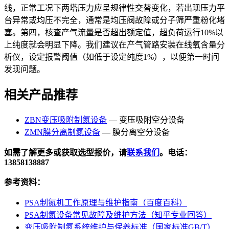
线，正常工况下两塔压力应呈规律性交替变化，若出现压力平
台异常或均压不完全，通常是均压阀故障或分子筛严重粉化堵
塞。第四，核查产气流量是否超出额定值，超负荷运行10%以
上纯度就会明显下降。我们建议在产气管路安装在线氧含量分
析仪，设定报警阈值（如低于设定纯度1%），以便第一时间
发现问题。
相关产品推荐
ZBN变压吸附制氮设备
— 变压吸附空分设备
ZMN膜分离制氮设备
— 膜分离空分设备
如需了解更多或获取选型报价，请
联系我们
。电话：
13858138887
参考资料：
PSA制氮机工作原理与维护指南（百度百科）
PSA制氮设备常见故障及维护方法（知乎专业回答）
变压吸附制氮系统维护与保养标准（国家标准GB/T）