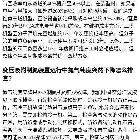
气回收率可从双塔的40%提升至50%以上。在选型时，如果客
户用气量较大（如超过200Nm³/h）且对能耗敏感，我们通常
推荐三塔机型，虽然设备初始采购成本高出约20%-30%，但运
行2-3年即可通过电费节省收回差价。在维护成本方面，三塔
机型因分子筛填充量增加约1/3，单次更换成本更高，但分子
筛的单位负荷更小，实际使用寿命可延长1-2年。此外，三塔
机型的阀门数量多出1/3，年度阀门维护工时会相应增加，但
整体全生命周期成本通常优于双塔方案。
变压吸附制氮装置运行中氮气纯度突然下降怎么排
查？
氮气纯度突降是PSA制氮机的典型故障，我们中誉空分建议按
以下顺序排查。首先检查前端预处理，确认冷干机是否正常工
作，若冷干机故障导致进气露点高于-20℃，水分会迅速毒化
分子筛，需立即检修冷干机。第二，检查各气动阀的动作是否
正常，用听诊器或手动强制切换模式，听诊各阀门动作声音，
若某个阀门卡滞或密封损坏，会导致吸附和再生流程紊乱，纯
度可能从99.5%骤降至95%以下。第三，检查吸附塔压力曲