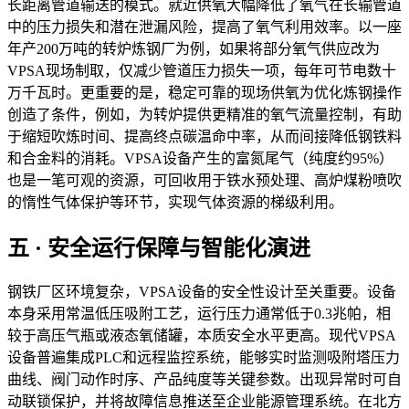
长距离管道输送的模式。就近供氧大幅降低了氧气在长输管道
中的压力损失和潜在泄漏风险，提高了氧气利用效率。以一座
年产200万吨的转炉炼钢厂为例，如果将部分氧气供应改为
VPSA现场制取，仅减少管道压力损失一项，每年可节电数十
万千瓦时。更重要的是，稳定可靠的现场供氧为优化炼钢操作
创造了条件，例如，为转炉提供更精准的氧气流量控制，有助
于缩短吹炼时间、提高终点碳温命中率，从而间接降低钢铁料
和合金料的消耗。VPSA设备产生的富氮尾气（纯度约95%）
也是一笔可观的资源，可回收用于铁水预处理、高炉煤粉喷吹
的惰性气体保护等环节，实现气体资源的梯级利用。
五 · 安全运行保障与智能化演进
钢铁厂区环境复杂，VPSA设备的安全性设计至关重要。设备
本身采用常温低压吸附工艺，运行压力通常低于0.3兆帕，相
较于高压气瓶或液态氧储罐，本质安全水平更高。现代VPSA
设备普遍集成PLC和远程监控系统，能够实时监测吸附塔压力
曲线、阀门动作时序、产品纯度等关键参数。出现异常时可自
动联锁保护，并将故障信息推送至企业能源管理系统。在北方