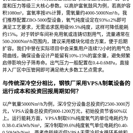
度和压力等级三大核心参数。以高炉富氧鼓风为例，若高炉容
积1080m³，富氧率按4%计算，需氧量约4000-5000Nm³/h，我
们推荐配置ZBO-5000型设备，氧气纯度设定在93%±2%即可
满足工艺要求，无需追求医用级99.5%纯度，这样可降低能耗
约15%。对于转炉车间补充用氧或连铸切割用气，流量通常在
500-2000Nm³/h范围内，建议采用模块化组合方案，便于后期
扩容。我们中誉在实际项目中会采集用户连续72小时的用气负
荷曲线，确保设备设计产能留有10%-15%的富余量，避免频繁
启停影响分子筛寿命。出气压力一般配置在0.4-0.6MPa，直接
并入厂区中压管网即可满足绝大多数工艺点需求。
与传统深冷空分相比，钢铁厂采用VPSA制氧设备的
运行成本和投资回报周期如何？
以产氧量5000Nm³/h为例，深冷空分设备总投资约2500-3000万
元，VPSA设备总投资约800-1200万元，初始投资节省60%以
上。运行能耗方面，VPSA制取93%纯度氧气的单位电耗约为
0.38-0.45kWh/Nm³，深冷制取99.6%纯度氧气单位电耗约0.40-
0.50kWh/Nm³，两者电耗接近但VPSA无需冷却水循环系统和