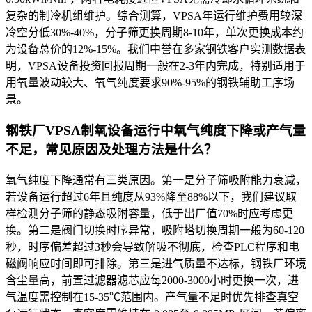
复杂的制冷机组维护。综合测算，VPSA年运行维护费用较深
冷空分低30%-40%，分子筛更换周期8-10年，单次更换成本约
为设备总价的12%-15%。我们中誉在多家钢铁客户实测数据表
明，VPSA设备投资回报周期一般在2-3年内完成，特别适用于
用氧量波动较大、氧气纯度要求90%-95%的钢铁辅助工序场
景。
钢铁厂VPSA制氧设备运行中氧气纯度下降或产气量
不足，常见原因及处理方法是什么？
氧气纯度下降通常有三类原因。第一是分子筛吸附能力衰减，
若设备运行超过6年且纯度从93%降至88%以下，我们建议取
样检测分子筛的静态吸附容量，低于出厂值70%时应考虑更
换。第二是阀门切换时序异常，吸附塔切换周期一般为60-120
秒，时序偏差超过3秒会导致解吸不彻底，检查PLC程序和电
磁阀响应时间即可排除。第三是进气质量不达标，钢铁厂环境
含尘量高，前置过滤器滤芯应每2000-3000小时更换一次，进
气温度需控制在15-35℃范围内。产气量不足时优先排查真空