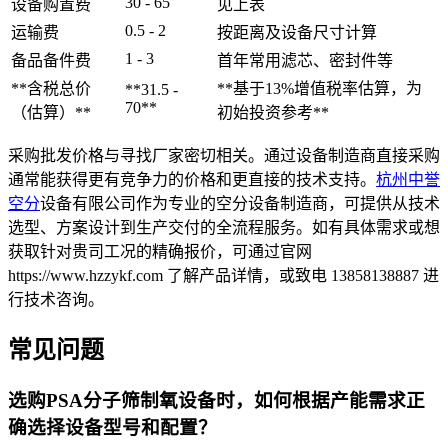
30 - 65
设备购置费
见上表
0.5 - 2
运输费
按距离及设备尺寸计算
1 - 3
备品备件费
首年常用滤芯、密封件等
**含税总价
**基于13%增值税率估算，为
**31.5 -
70**
（估算）**
初始投资参考**
采购批发价格与寻找厂家密切相关。通过设备制造商直接采购
通常能获得更有竞争力的价格和更直接的技术支持。
杭州中誉
空分
设备有限公司作为专业的空分设备制造商，可提供从技术
选型、方案设计到生产交付的全流程服务。如有具体需求或想
获取针对贵司工况的精确报价，可通过官网
https://www.hzzykf.com 了解产品详情，或致电 13858138887 进
行技术咨询。
常见问题
选购PSA分子筛制氧设备时，如何根据产能需求正
确选择设备型号和配置？