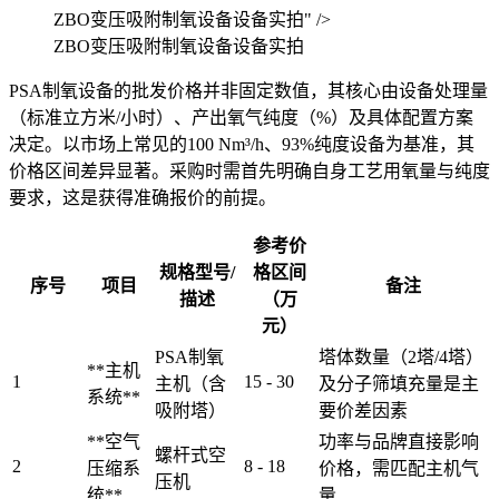
ZBO变压吸附制氧设备设备实拍" />
ZBO变压吸附制氧设备设备实拍
PSA制氧设备的批发价格并非固定数值，其核心由设备处理量
（标准立方米/小时）、产出氧气纯度（%）及具体配置方案
决定。以市场上常见的100 Nm³/h、93%纯度设备为基准，其
价格区间差异显著。采购时需首先明确自身工艺用氧量与纯度
要求，这是获得准确报价的前提。
参考价
规格型号/
格区间
序号
项目
备注
描述
（万
元）
PSA制氧
塔体数量（2塔/4塔）
**主机
1
15 - 30
主机（含
及分子筛填充量是主
系统**
吸附塔）
要价差因素
**空气
功率与品牌直接影响
螺杆式空
2
8 - 18
压缩系
价格，需匹配主机气
压机
统**
量