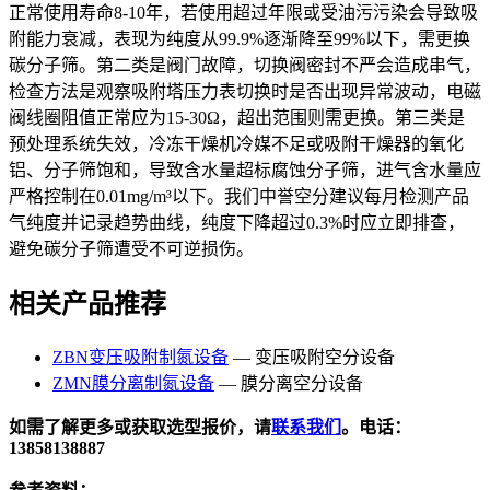
正常使用寿命8-10年，若使用超过年限或受油污污染会导致吸
附能力衰减，表现为纯度从99.9%逐渐降至99%以下，需更换
碳分子筛。第二类是阀门故障，切换阀密封不严会造成串气，
检查方法是观察吸附塔压力表切换时是否出现异常波动，电磁
阀线圈阻值正常应为15-30Ω，超出范围则需更换。第三类是
预处理系统失效，冷冻干燥机冷媒不足或吸附干燥器的氧化
铝、分子筛饱和，导致含水量超标腐蚀分子筛，进气含水量应
严格控制在0.01mg/m³以下。我们中誉空分建议每月检测产品
气纯度并记录趋势曲线，纯度下降超过0.3%时应立即排查，
避免碳分子筛遭受不可逆损伤。
相关产品推荐
ZBN变压吸附制氮设备
— 变压吸附空分设备
ZMN膜分离制氮设备
— 膜分离空分设备
如需了解更多或获取选型报价，请
联系我们
。电话：
13858138887