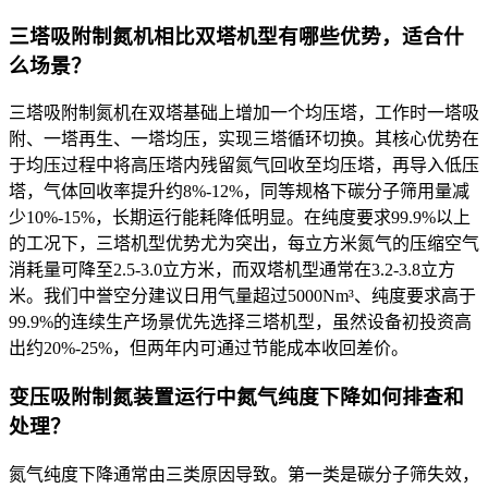
三塔吸附制氮机相比双塔机型有哪些优势，适合什
么场景？
三塔吸附制氮机在双塔基础上增加一个均压塔，工作时一塔吸
附、一塔再生、一塔均压，实现三塔循环切换。其核心优势在
于均压过程中将高压塔内残留氮气回收至均压塔，再导入低压
塔，气体回收率提升约8%-12%，同等规格下碳分子筛用量减
少10%-15%，长期运行能耗降低明显。在纯度要求99.9%以上
的工况下，三塔机型优势尤为突出，每立方米氮气的压缩空气
消耗量可降至2.5-3.0立方米，而双塔机型通常在3.2-3.8立方
米。我们中誉空分建议日用气量超过5000Nm³、纯度要求高于
99.9%的连续生产场景优先选择三塔机型，虽然设备初投资高
出约20%-25%，但两年内可通过节能成本收回差价。
变压吸附制氮装置运行中氮气纯度下降如何排查和
处理？
氮气纯度下降通常由三类原因导致。第一类是碳分子筛失效，