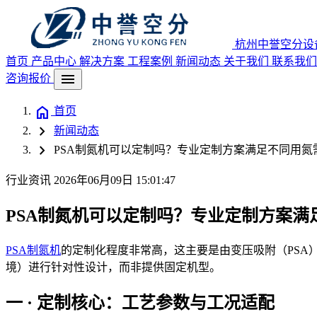
杭州中誉空分设
首页
产品中心
解决方案
工程案例
新闻动态
关于我们
联系我们
menu
咨询报价
home
首页
chevron_right
新闻动态
chevron_right
PSA制氮机可以定制吗？专业定制方案满足不同用氮需
行业资讯
2026年06月09日 15:01:47
PSA制氮机可以定制吗？专业定制方案满足
PSA制氮机
的定制化程度非常高，这主要是由变压吸附（PS
境）进行针对性设计，而非提供固定机型。
一 · 定制核心：工艺参数与工况适配