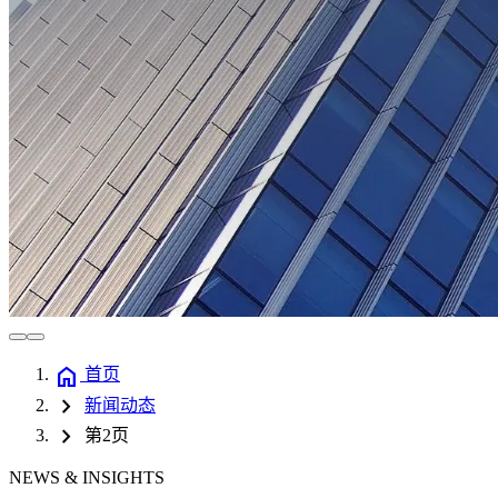
home
首页
chevron_right
新闻动态
chevron_right
第2页
NEWS & INSIGHTS