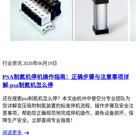
行业资讯
2026年06月19日
PSA制氮机停机操作指南：正确步骤与注意事项详
解-psa制氮机怎么停
还在搜索psa制氮机怎么停？本文由杭州中誉空分专业团队为
您详解变压吸附制氮装置的标准停机流程、操作步骤及安全注
意事项，帮助您正确规范地完成停机操作，避免设备损坏，保
障生产安全。立即查阅专业指南！
arrow_right_alt
阅读更多