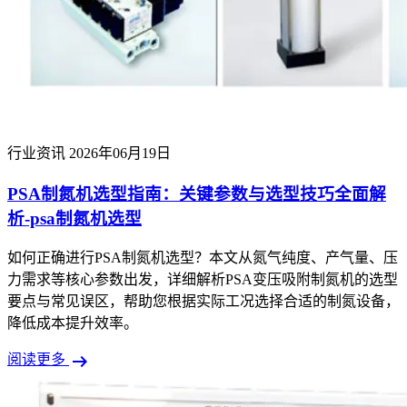
行业资讯
2026年06月19日
PSA制氮机选型指南：关键参数与选型技巧全面解
析-psa制氮机选型
如何正确进行PSA制氮机选型？本文从氮气纯度、产气量、压
力需求等核心参数出发，详细解析PSA变压吸附制氮机的选型
要点与常见误区，帮助您根据实际工况选择合适的制氮设备，
降低成本提升效率。
arrow_right_alt
阅读更多