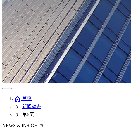
home
首页
chevron_right
新闻动态
chevron_right
第6页
NEWS & INSIGHTS