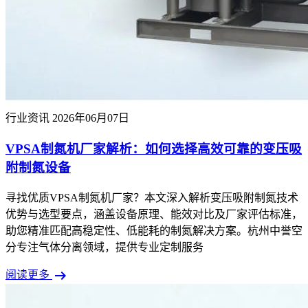
行业资讯
2026年06月07日
VPSA制氮机厂家解析：如何选择高效可靠的变压吸
附制氮设备
寻找优质VPSA制氮机厂家？本文深入解析变压吸附制氮技术
优势与选型要点，涵盖设备原理、能效对比及厂家评估标准，
助您精准匹配高稳定性、低能耗的制氮解决方案。杭州中誉空
分专注气体分离领域，提供专业定制服务
arrow_right_alt
阅读更多