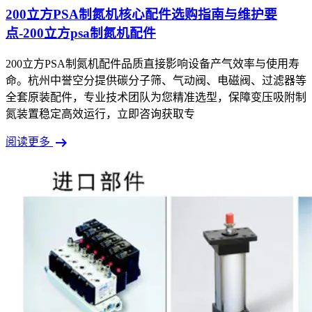
200立方PSA制氮机核心配件选购指南与维护要
点-200立方psa制氮机配件
200立方PSA制氮机配件品质直接影响设备产气效率与使用寿
命。杭州中誉空分提供碳分子筛、气动阀、电磁阀、过滤器等
全套原装配件，专业技术团队为您精准选型，保障变压吸附制
氮装置稳定高效运行，立即咨询获取专
arrow_right_alt
阅读更多